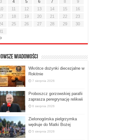
3
4
5
6
7
8
9
10
11
12
13
14
15
16
17
18
19
20
21
22
23
24
25
26
27
28
29
30
31
ip
nowsze Wiadomości
Wkrótce dożynki diecezjalne w
Rokitnie
7 sierpnia 2026
Proboszcz gorzowskiej parafii
zaprasza peregrynację relikwii
6 sierpnia 2026
Zielonogórska pielgrzymka
wędruje do Matki Bożej
5 sierpnia 2026