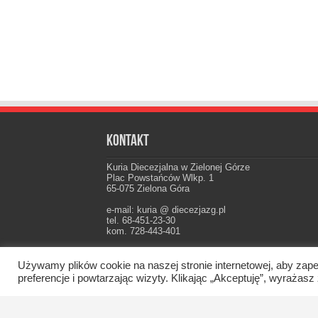
Kontakt
Kuria Diecezjalna w Zielonej Górze
Plac Powstańców Wlkp. 1
65-075 Zielona Góra
e-mail: kuria @ diecezjazg.pl
tel. 68-451-23-30
kom. 728-443-401
Konto: PKO I Oddz. Zielona Góra
22 1020 5402 0000 0102 0021 3694
Używamy plików cookie na naszej stronie internetowej, aby zape
preferencje i powtarzając wizyty. Klikając „Akceptuję”, wyraż
Oficjalna strona Diecezji Zielonogórsko-Gorzow