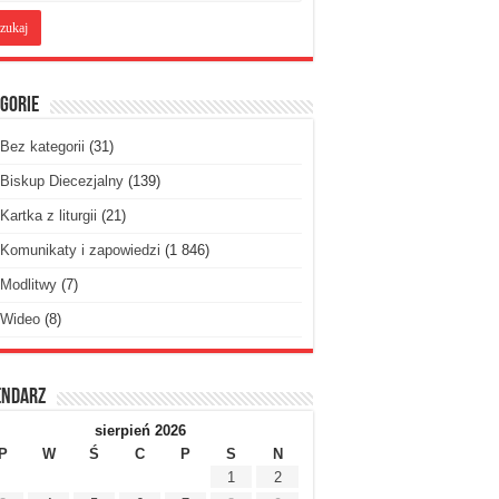
gorie
Bez kategorii
(31)
Biskup Diecezjalny
(139)
Kartka z liturgii
(21)
Komunikaty i zapowiedzi
(1 846)
Modlitwy
(7)
Wideo
(8)
endarz
sierpień 2026
P
W
Ś
C
P
S
N
1
2