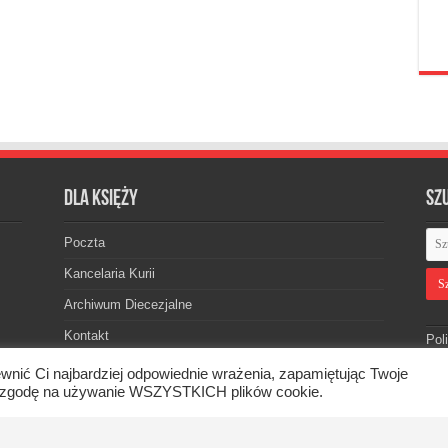
Dla księży
Sz
Poczta
Kancelaria Kurii
Archiwum Diecezjalne
Kontakt
Pol
wnić Ci najbardziej odpowiednie wrażenia, zapamiętując Twoje
asz zgodę na używanie WSZYSTKICH plików cookie.
skiej. © 2026. Wszelkie prawa zastrzeżone.