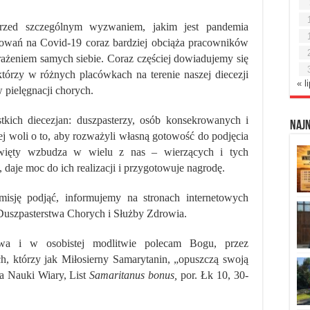
rzed szczególnym wyzwaniem, jakim jest pandemia
orowań na Covid-19 coraz bardziej obciąża pracowników
arażeniem samych siebie. Coraz częściej dowiadujemy się
 którzy w różnych placówkach na terenie naszej diecezji
« l
 pielęgnacji chorych.
ich diecezjan: duszpasterzy, osób konsekrowanych i
Naj
ej woli o to, aby rozważyli własną gotowość do podjęcia
Święty wzbudza
w wielu z nas – wierzących i tych
daje moc do ich realizacji i przygotowuje nagrodę.
isję podjąć, informujemy na stronach internetowych
o Duszpasterstwa Chorych
i Służby Zdrowia.
stwa i w osobistej modlitwie polecam Bogu, przez
ch, którzy jak Miłosierny Samarytanin, „opuszczą swoją
a Nauki Wiary, List
Samaritanus bonus,
por. Łk 10, 30-