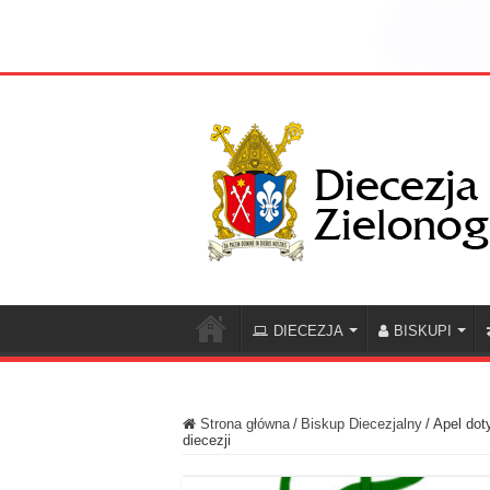
DIECEZJA
BISKUPI
Strona główna
/
Biskup Diecezjalny
/
Apel dot
diecezji