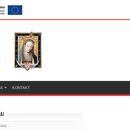
KA
KONTAKT
aj