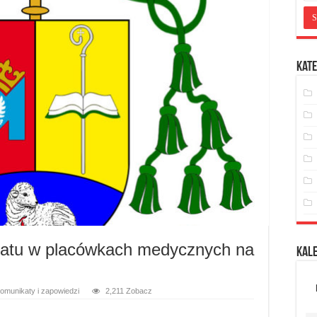
Kate
riatu w placówkach medycznych na
Kal
omunikaty i zapowiedzi
2,211 Zobacz