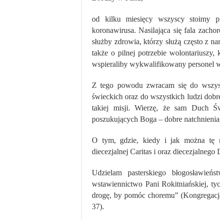
od kilku miesięcy wszyscy stoimy p
koronawirusa. Nasilająca się fala zach
służby zdrowia, którzy służą często z n
także o pilnej potrzebie wolontariuszy,
wspieraliby wykwalifikowany personel w
Z tego powodu zwracam się do wszystk
świeckich oraz do wszystkich ludzi dobr
takiej misji. Wierzę, że sam Duch 
poszukujących Boga – dobre natchnienia, 
O tym, gdzie, kiedy i jak można tę m
diecezjalnej Caritas i oraz diecezjalneg
Udzielam pasterskiego błogosławień
wstawiennictwo Pani Rokitniańskiej, ty
drogę, by pomóc choremu” (Kongregacj
37).