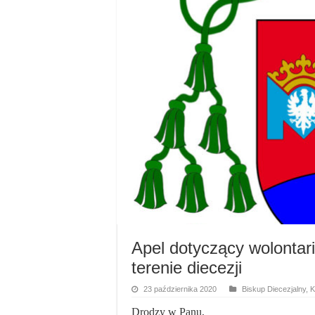
Apel dotyczący wolonta
terenie diecezji
23 października 2020
Biskup Diecezjalny
,
K
Drodzy w Panu,