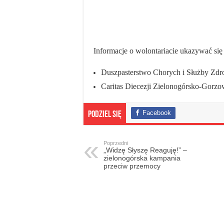
Informacje o wolontariacie ukazywać się
Duszpasterstwo Chorych i Służby Zdr
Caritas Diecezji Zielonogórsko-Gorzo
Facebook
Podziel się
Poprzedni
„Widzę Słyszę Reaguję!” –
zielonogórska kampania
przeciw przemocy