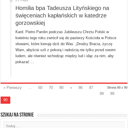
Homilia bpa Tadeusza Lityńskiego na
święceniach kapłańskich w katedrze
gorzowskiej
Kard. Pietro Parolin podczas Jubileuszu Chrztu Polski w
kwietniu tego roku zwrócił się do pasterzy Kościoła w Polsce
słowami, które kieruję dziś do Was: „Drodzy Bracia, życzę
Wam, abyście szli z pokorą i radością nie tylko przed swoim
ludem, ale również wchodząc między lud i idąc za nim, aby
pokazać …
« Pierwszy
...
60
70
80
«
86
87
Strona 90 z 90
88
89
90
Szukaj na stronie