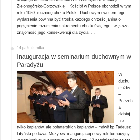
Zielonogórsko-Gorzowskiej Kościół w Polsce obchodził w tym
roku 1050. rocznicę chrztu Polski. Duchowym owocem tego
wydarzenia powinna być troska każdego chrześcijanina o
pogłębienie rozumienia sakramentu chrztu świętego i większa
znajomość jego konsekwencji dla życia. …
14 października
Inauguracja w seminarium duchownym w
Paradyżu
W
duchu
służby
–
Potrzeb
a
dzisiaj
nie
tylko kapłanów, ale bohaterskich kapłanów – mówił bp Tadeusz
Lityński podczas Mszy św. inaugurującej nowy rok formacyjny