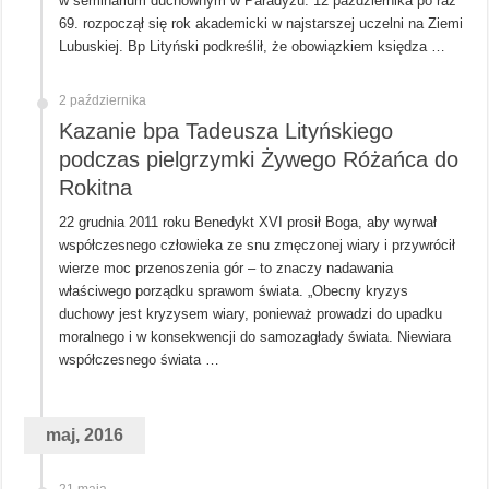
w seminarium duchownym w Paradyżu. 12 października po raz
69. rozpoczął się rok akademicki w najstarszej uczelni na Ziemi
Lubuskiej. Bp Lityński podkreślił, że obowiązkiem księdza …
2 października
Kazanie bpa Tadeusza Lityńskiego
podczas pielgrzymki Żywego Różańca do
Rokitna
22 grudnia 2011 roku Benedykt XVI prosił Boga, aby wyrwał
współczesnego człowieka ze snu zmęczonej wiary i przywrócił
wierze moc przenoszenia gór – to znaczy nadawania
właściwego porządku sprawom świata. „Obecny kryzys
duchowy jest kryzysem wiary, ponieważ prowadzi do upadku
moralnego i w konsekwencji do samozagłady świata. Niewiara
współczesnego świata …
maj, 2016
21 maja