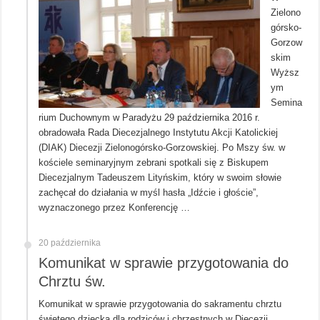
Zielono
górsko-
Gorzow
skim
Wyższ
ym
Semina
rium Duchownym w Paradyżu 29 października 2016 r.
obradowała Rada Diecezjalnego Instytutu Akcji Katolickiej
(DIAK) Diecezji Zielonogórsko-Gorzowskiej. Po Mszy św. w
kościele seminaryjnym zebrani spotkali się z Biskupem
Diecezjalnym Tadeuszem Lityńskim, który w swoim słowie
zachęcał do działania w myśl hasła „Idźcie i głoście”,
wyznaczonego przez Konferencję …
20 października
Komunikat w sprawie przygotowania do
Chrztu św.
Komunikat w sprawie przygotowania do sakramentu chrztu
świętego dziecka dla rodziców i chrzestnych w Diecezji