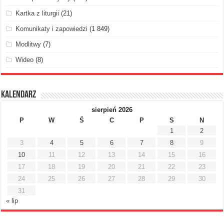
Kartka z liturgii
(21)
Komunikaty i zapowiedzi
(1 849)
Modlitwy
(7)
Wideo
(8)
Kalendarz
sierpień 2026
P
W
Ś
C
P
S
N
1
2
3
4
5
6
7
8
9
10
11
12
13
14
15
16
17
18
19
20
21
22
23
24
25
26
27
28
29
30
31
« lip