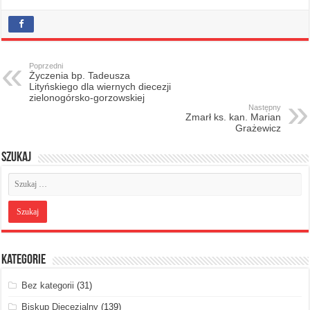
Poprzedni
Życzenia bp. Tadeusza
Lityńskiego dla wiernych diecezji
zielonogórsko-gorzowskiej
Następny
Zmarł ks. kan. Marian
Grażewicz
Szukaj
Kategorie
Bez kategorii
(31)
Biskup Diecezjalny
(139)