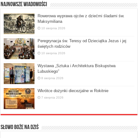
Najnowsze Wiadomości
Rowerowa wyprawa ojców z dziećmi śladami św.
Maksymiliana
10 sierpnia 2026
Peregrynacja św. Teresy od Dzieciątka Jezus i jej
świętych rodziców
10 sierpnia 2026
Wystawa „Sztuka i Architektura Biskupstwa
Lubuskiego”
8 sierpnia 2026
Wkrótce dożynki diecezjalne w Rokitnie
7 sierpnia 2026
Słowo Boże na dziś