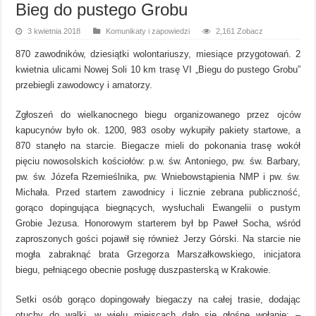
Bieg do pustego Grobu
3 kwietnia 2018
Komunikaty i zapowiedzi
2,161 Zobacz
870 zawodników, dziesiątki wolontariuszy, miesiące przygotowań. 2
kwietnia ulicami Nowej Soli 10 km trasę VI „Biegu do pustego Grobu”
przebiegli zawodowcy i amatorzy.
Zgłoszeń do wielkanocnego biegu organizowanego przez ojców
kapucynów było ok. 1200, 983 osoby wykupiły pakiety startowe, a
870 stanęło na starcie. Biegacze mieli do pokonania trasę wokół
pięciu nowosolskich kościołów: p.w. św. Antoniego, pw. św. Barbary,
pw. św. Józefa Rzemieślnika, pw. Wniebowstąpienia NMP i pw. św.
Michała. Przed startem zawodnicy i licznie zebrana publiczność,
gorąco dopingująca biegnących, wysłuchali Ewangelii o pustym
Grobie Jezusa. Honorowym starterem był bp Paweł Socha, wśród
zaproszonych gości pojawił się również Jerzy Górski. Na starcie nie
mogła zabraknąć brata Grzegorza Marszałkowskiego, inicjatora
biegu, pełniącego obecnie posługę duszpasterską w Krakowie.
Setki osób gorąco dopingowały biegaczy na całej trasie, dodając
otuchy do walki, w wielu miejscach dało się głośne wołanie: –