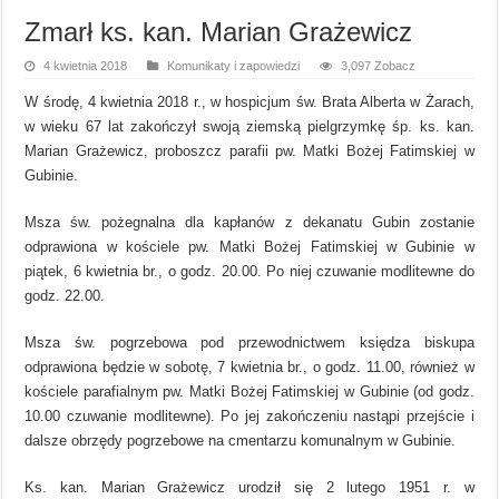
Zmarł ks. kan. Marian Grażewicz
4 kwietnia 2018
Komunikaty i zapowiedzi
3,097 Zobacz
W środę, 4 kwietnia 2018 r., w hospicjum św. Brata Alberta w Żarach,
w wieku 67 lat zakończył swoją ziemską pielgrzymkę śp. ks. kan.
Marian Grażewicz, proboszcz parafii pw. Matki Bożej Fatimskiej w
Gubinie.
Msza św. pożegnalna dla kapłanów z dekanatu Gubin zostanie
odprawiona w kościele pw. Matki Bożej Fatimskiej w Gubinie w
piątek, 6 kwietnia br., o godz. 20.00. Po niej czuwanie modlitewne do
godz. 22.00.
Msza św. pogrzebowa pod przewodnictwem księdza biskupa
odprawiona będzie w sobotę, 7 kwietnia br., o godz. 11.00, również w
kościele parafialnym pw. Matki Bożej Fatimskiej w Gubinie (od godz.
10.00 czuwanie modlitewne). Po jej zakończeniu nastąpi przejście i
dalsze obrzędy pogrzebowe na cmentarzu komunalnym w Gubinie.
Ks. kan. Marian Grażewicz urodził się 2 lutego 1951 r. w