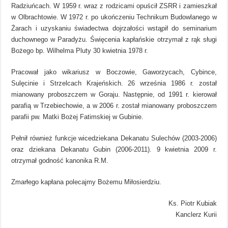
Radziuńcach. W 1959 r. wraz z rodzicami opuścił ZSRR i zamieszkał
w Olbrachtowie. W 1972 r. po ukończeniu Technikum Budowlanego w
Żarach i uzyskaniu świadectwa dojrzałości wstąpił do seminarium
duchownego w Paradyżu. Święcenia kapłańskie otrzymał z rąk sługi
Bożego bp. Wilhelma Pluty 30 kwietnia 1978 r.
Pracował jako wikariusz w Boczowie, Gaworzycach, Cybince,
Sulęcinie i Strzelcach Krajeńskich. 26 września 1986 r. został
mianowany proboszczem w Goraju. Następnie, od 1991 r. kierował
parafią w Trzebiechowie, a w 2006 r. został mianowany proboszczem
parafii pw. Matki Bożej Fatimskiej w Gubinie.
Pełnił również funkcje wicedziekana Dekanatu Sulechów (2003-2006)
oraz dziekana Dekanatu Gubin (2006-2011). 9 kwietnia 2009 r.
otrzymał godność kanonika R.M.
Zmarłego kapłana polecajmy Bożemu Miłosierdziu.
Ks. Piotr Kubiak
Kanclerz Kurii