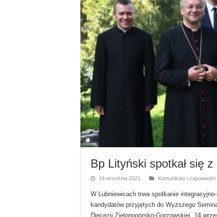
Bp Lityński spotkał się
14 września 2021
Komunikaty i zapowiedzi
​W Lubniewicach trwa spotkanie integracyjn
kandydatów przyjętych do Wyższego Semin
Diecezji Zielonogórsko-Gorzowskiej. 14 wrześ