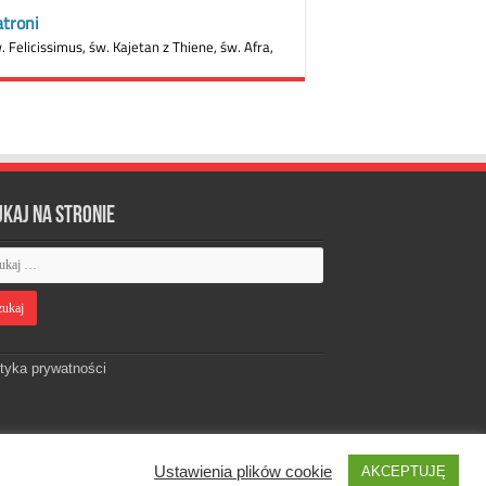
ukaj na stronie
ityka prywatności
Ustawienia plików cookie
AKCEPTUJĘ
Designed by
Webdawid