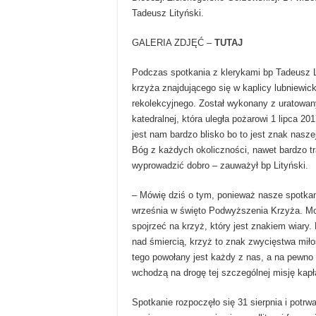
Tadeusz Lityński.
GALERIA ZDJĘĆ –
TUTAJ
Podczas spotkania z klerykami bp Tadeusz Li
krzyża znajdującego się w kaplicy lubniewi
rekolekcyjnego. Został wykonany z uratowan
katedralnej, która uległa pożarowi 1 lipca 20
jest nam bardzo blisko bo to jest znak nasze
Bóg z każdych okoliczności, nawet bardzo tra
wyprowadzić dobro – zauważył bp Lityński.
– Mówię dziś o tym, ponieważ nasze spotka
września w święto Podwyższenia Krzyża. M
spojrzeć na krzyż, który jest znakiem wiary
nad śmiercią, krzyż to znak zwycięstwa miło
tego powołany jest każdy z nas, a na pewno 
wchodzą na drogę tej szczególnej misję kapł
Spotkanie rozpoczęło się 31 sierpnia i potrw