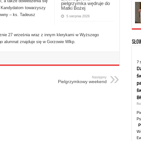
i, a także dowiedzenia się
pielgrzymka wędruje do
Matki Bożej
. Kandydatom towarzyszy
howny – ks. Tadeusz
5 sierpnia 2026
znie 27 września wraz z innym klerykami w Wyższego
Słow
 alumnat znajduje się w Gorzowie Wlkp.
Następny
Pielgrzymkowy weekend