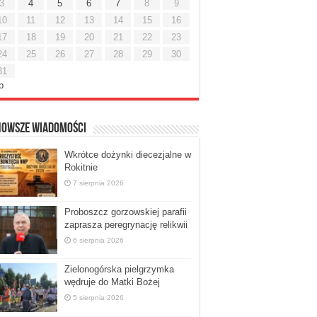
3
4
5
6
7
8
9
10
11
12
13
14
15
16
17
18
19
20
21
22
23
24
25
26
27
28
29
30
31
ip
nowsze Wiadomości
Wkrótce dożynki diecezjalne w
Rokitnie
7 sierpnia 2026
Proboszcz gorzowskiej parafii
zaprasza peregrynację relikwii
6 sierpnia 2026
Zielonogórska pielgrzymka
wędruje do Matki Bożej
5 sierpnia 2026