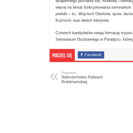
wzajemnego poznania się, modlitwy i formacj
więcej na temat funkcjonowania seminarium
prefekt – ks. Wojciech Oleśków, ojciec duc
Kuźmicki oraz dwóch kleryków.
Czterech kandydatów swoją formację rozpoc
Seminarium Duchownego w Paradyżu, którego
Facebook
Podziel się
Poprzedni
Nabożeństwo Kalwarii
Rokitniańskiej