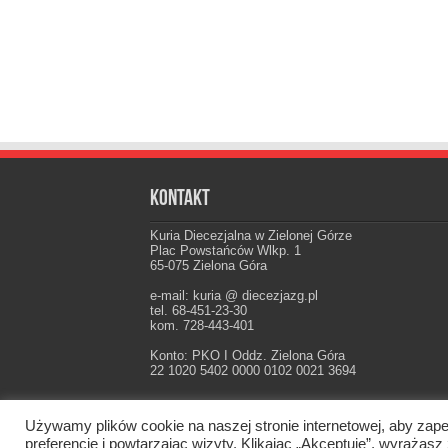
Kontakt
Kuria Diecezjalna w Zielonej Górze
Plac Powstańców Wlkp. 1
65-075 Zielona Góra
e-mail: kuria @ diecezjazg.pl
tel. 68-451-23-30
kom. 728-443-401
Konto: PKO I Oddz. Zielona Góra
22 1020 5402 0000 0102 0021 3694
Używamy plików cookie na naszej stronie internetowej, aby zape
Oficjalna strona Diecezji Zielonogórsko-Gorzow
preferencje i powtarzając wizyty. Klikając „Akceptuję”, wyraż