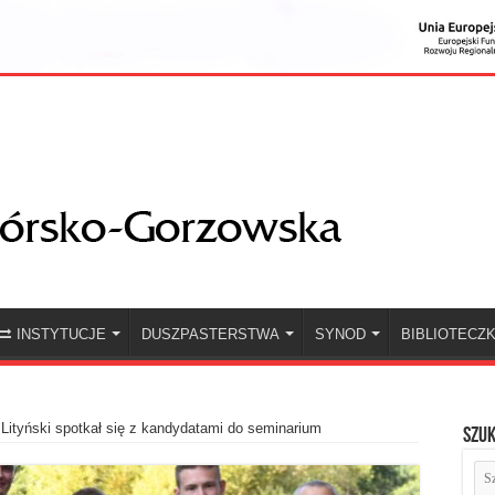
INSTYTUCJE
DUSZPASTERSTWA
SYNOD
BIBLIOTECZ
Lityński spotkał się z kandydatami do seminarium
Szuk