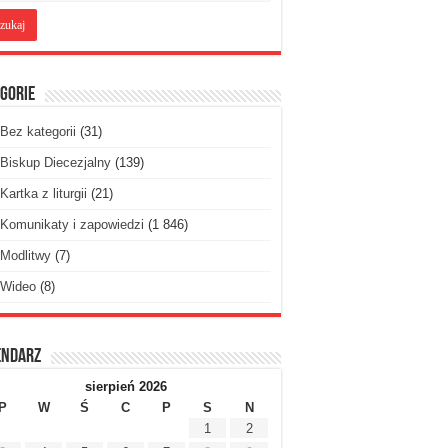
gorie
Bez kategorii
(31)
Biskup Diecezjalny
(139)
Kartka z liturgii
(21)
Komunikaty i zapowiedzi
(1 846)
Modlitwy
(7)
Wideo
(8)
endarz
sierpień 2026
P
W
Ś
C
P
S
N
1
2