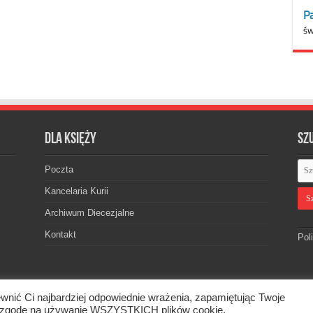
Dla księży
Sz
Poczta
Kancelaria Kurii
Archiwum Diecezjalne
Kontakt
Pol
wnić Ci najbardziej odpowiednie wrażenia, zapamiętując Twoje
skiej. © 2026. Wszelkie prawa zastrzeżone.
asz zgodę na używanie WSZYSTKICH plików cookie.