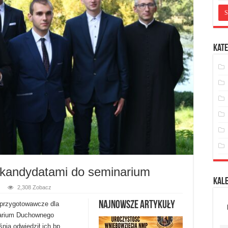
Kate
 z kandydatami do seminarium
Kal
2,308 Zobacz
Najnowsze artykuły
o-przygotowawcze dla
arium Duchownego
nia odwiedził ich bp