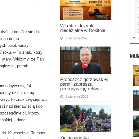
Wkrótce dożynki
diecezjalne w Rokitnie
tyński odniósł się do
« l
7 sierpnia 2026
ckiego domu
ych belek wieży
17 roku. – To znak, który
Naj
j wiary. Widzimy, że Pan
gicznej, potrafi
Proboszcz gorzowskiej
parafii zaprasza
nie odbywa się 14
peregrynację relikwii
ożemy dziś z dumą
6 sierpnia 2026
. Krzyż to znak zwycięstwa
ści nad nienawiścią i do
szczególnie ci, którzy
ańskiej – dodał.
a do 19 września. To czas
Zielonogórska