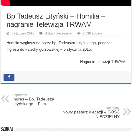
Bp Tadeusz Lityński – Homilia –
nagranie Telewizja TRWAM
5 stycznia 2016
Biskup Diecezjalny
2,536 Zobacz
Homilia wygłoszona przez bp. Tadeusza Lityńskiego, podczas
ingresu do katedry gorzowskiej – 5 stycznia 2016.
Nagranie telewizji TRWAM
Poprzedni
Ingres – Bp. Tadeusza
Lityńskiego – Film
Następny
Nowy pasterz diecezji – GOŚĆ
NIEDZIELNY
Szukaj