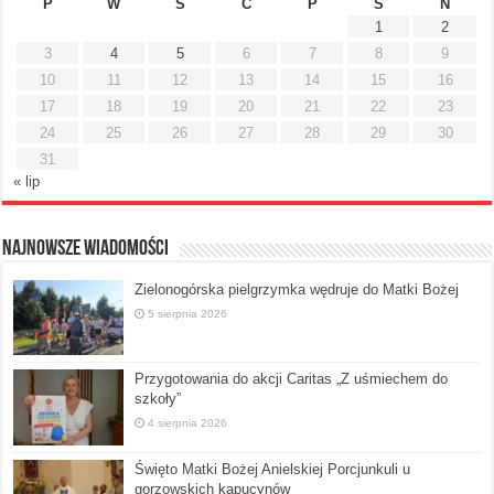
P
W
Ś
C
P
S
N
1
2
3
4
5
6
7
8
9
10
11
12
13
14
15
16
17
18
19
20
21
22
23
24
25
26
27
28
29
30
31
« lip
Najnowsze Wiadomości
Zielonogórska pielgrzymka wędruje do Matki Bożej
5 sierpnia 2026
Przygotowania do akcji Caritas „Z uśmiechem do
szkoły”
4 sierpnia 2026
Święto Matki Bożej Anielskiej Porcjunkuli u
gorzowskich kapucynów