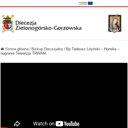
Strona główna
/
Biskup Diecezjalny
/
Bp Tadeusz Lityński – Homilia –
nagranie Telewizja TRWAM