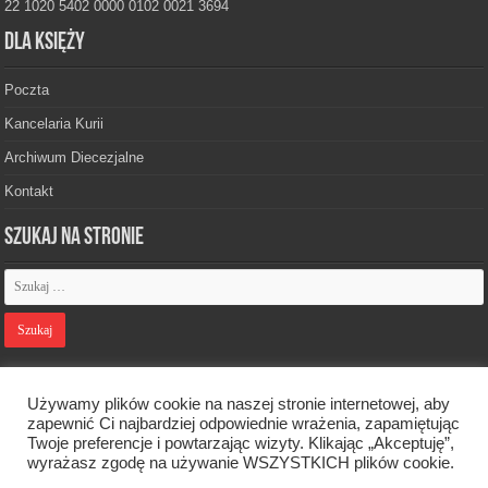
22 1020 5402 0000 0102 0021 3694
Dla księży
Poczta
Kancelaria Kurii
Archiwum Diecezjalne
Kontakt
Szukaj na stronie
Polityka prywatności
Używamy plików cookie na naszej stronie internetowej, aby
zapewnić Ci najbardziej odpowiednie wrażenia, zapamiętując
Twoje preferencje i powtarzając wizyty. Klikając „Akceptuję”,
Designed by
Webdawid
wyrażasz zgodę na używanie WSZYSTKICH plików cookie.