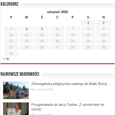
Kalendarz
sierpień 2026
P
W
Ś
C
P
S
N
1
2
3
4
5
6
7
8
9
10
11
12
13
14
15
16
17
18
19
20
21
22
23
24
25
26
27
28
29
30
31
« lip
Najnowsze Wiadomości
Zielonogórska pielgrzymka wędruje do Matki Bożej
5 sierpnia 2026
Przygotowania do akcji Caritas „Z uśmiechem do
szkoły”
4 sierpnia 2026