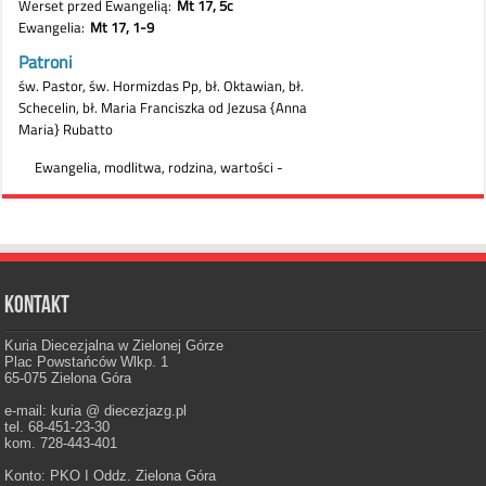
Kontakt
Kuria Diecezjalna w Zielonej Górze
Plac Powstańców Wlkp. 1
65-075 Zielona Góra
e-mail: kuria @ diecezjazg.pl
tel. 68-451-23-30
kom. 728-443-401
Konto: PKO I Oddz. Zielona Góra