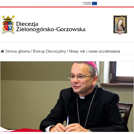
Strona główna
/
Biskup Diecezjalny
/
Nowy rok i nowe oczekiwania