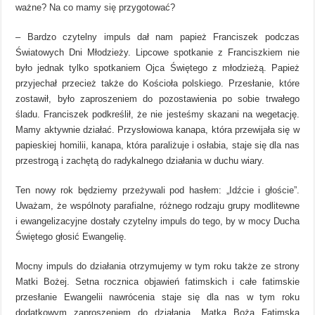
ważne? Na co mamy się przygotować?
– Bardzo czytelny impuls dał nam papież Franciszek podczas
Światowych Dni Młodzieży. Lipcowe spotkanie z Franciszkiem nie
było jednak tylko spotkaniem Ojca Świętego z młodzieżą. Papież
przyjechał przecież także do Kościoła polskiego. Przesłanie, które
zostawił, było zaproszeniem do pozostawienia po sobie trwałego
śladu. Franciszek podkreślił, że nie jesteśmy skazani na wegetację.
Mamy aktywnie działać. Przysłowiowa kanapa, która przewijała się w
papieskiej homilii, kanapa, która paraliżuje i osłabia, staje się dla nas
przestrogą i zachętą do radykalnego działania w duchu wiary.
Ten nowy rok będziemy przeżywali pod hasłem: „Idźcie i głoście”.
Uważam, że wspólnoty parafialne, różnego rodzaju grupy modlitewne
i ewangelizacyjne dostały czytelny impuls do tego, by w mocy Ducha
Świętego głosić Ewangelię.
Mocny impuls do działania otrzymujemy w tym roku także ze strony
Matki Bożej. Setna rocznica objawień fatimskich i całe fatimskie
przesłanie Ewangelii nawrócenia staje się dla nas w tym roku
dodatkowym zaproszeniem do działania. Matka Boża Fatimska