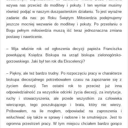
wzywa nas przecież do modlitwy i pokuty. I ten wymiar musimy
również podjąć w naszym duszpasterskim działaniu. To jest wyraźne
zadanie dla nas: po Roku Świętym Miłosierdzia podejmujemy
jeszcze mocniej wezwanie do modlitwy i pokuty. Po przesłaniu o
Bogu pełnym miłosierdzia muszą iść teraz jednoznaczna zmiana
postawy i nawrócenie.
– Mija właśnie rok od ogłoszenia decyzji papieża Franciszka
powołującej Księdza Biskupa na urząd biskupa zielonogórsko-
gorzowskiego. Jaki był ten rok dla Ekscelencji?
– Piękny, ale też bardzo trudny. Po rozpoczęciu pracy w charakterze
biskupa diecezjalnego potrzebowałem czasu na zapoznanie się z
życiem diecezji. Ten ostatni rok to przecież już inna
odpowiedzialność za wszystkie odcinki życia diecezji, za instytucje,
ruchy i stowarzyszenia, ale przede wszystkim za człowieka
wierzącego, tego poszukującego i brata, który nie wierzy.
Próbowałem, na ile mogłem, odpowiadać na zaproszenia i
wsłuchiwać się także w sprawy i radosne i te smutniejsze. Jest to
ogromna przestrzeń pracy. W tym miejscu chciałem bardzo gorąco