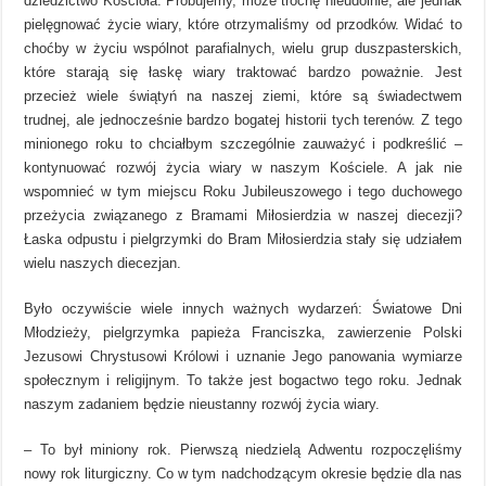
dziedzictwo Kościoła. Próbujemy, może trochę nieudolnie, ale jednak
pielęgnować życie wiary, które otrzymaliśmy od przodków. Widać to
choćby w życiu wspólnot parafialnych, wielu grup duszpasterskich,
które starają się łaskę wiary traktować bardzo poważnie. Jest
przecież wiele świątyń na naszej ziemi, które są świadectwem
trudnej, ale jednocześnie bardzo bogatej historii tych terenów. Z tego
minionego roku to chciałbym szczególnie zauważyć i podkreślić –
kontynuować rozwój życia wiary w naszym Kościele. A jak nie
wspomnieć w tym miejscu Roku Jubileuszowego i tego duchowego
przeżycia związanego z Bramami Miłosierdzia w naszej diecezji?
Łaska odpustu i pielgrzymki do Bram Miłosierdzia stały się udziałem
wielu naszych diecezjan.
Było oczywiście wiele innych ważnych wydarzeń: Światowe Dni
Młodzieży, pielgrzymka papieża Franciszka, zawierzenie Polski
Jezusowi Chrystusowi Królowi i uznanie Jego panowania wymiarze
społecznym i religijnym. To także jest bogactwo tego roku. Jednak
naszym zadaniem będzie nieustanny rozwój życia wiary.
– To był miniony rok. Pierwszą niedzielą Adwentu rozpoczęliśmy
nowy rok liturgiczny. Co w tym nadchodzącym okresie będzie dla nas