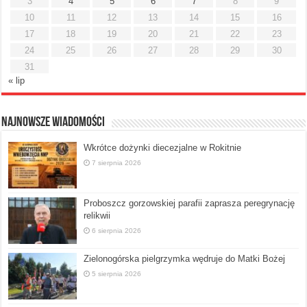
3
4
5
6
7
8
9
10
11
12
13
14
15
16
17
18
19
20
21
22
23
24
25
26
27
28
29
30
31
« lip
Najnowsze Wiadomości
Wkrótce dożynki diecezjalne w Rokitnie
7 sierpnia 2026
Proboszcz gorzowskiej parafii zaprasza peregrynację
relikwii
6 sierpnia 2026
Zielonogórska pielgrzymka wędruje do Matki Bożej
5 sierpnia 2026