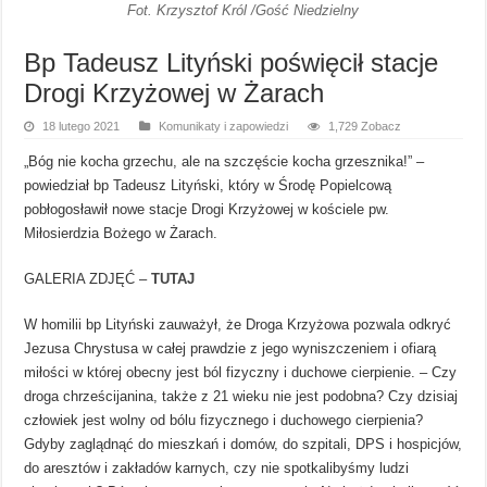
Fot. Krzysztof Król /Gość Niedzielny
Bp Tadeusz Lityński poświęcił stacje
Drogi Krzyżowej w Żarach
18 lutego 2021
Komunikaty i zapowiedzi
1,729 Zobacz
„Bóg nie kocha grzechu, ale na szczęście kocha grzesznika!” –
powiedział bp Tadeusz Lityński, który w Środę Popielcową
pobłogosławił nowe stacje Drogi Krzyżowej w kościele pw.
Miłosierdzia Bożego w Żarach.
GALERIA ZDJĘĆ –
TUTAJ
W homilii bp Lityński zauważył, że Droga Krzyżowa pozwala odkryć
Jezusa Chrystusa w całej prawdzie z jego wyniszczeniem i ofiarą
miłości w której obecny jest ból fizyczny i duchowe cierpienie. – Czy
droga chrześcijanina, także z 21 wieku nie jest podobna? Czy dzisiaj
człowiek jest wolny od bólu fizycznego i duchowego cierpienia?
Gdyby zaglądnąć do mieszkań i domów, do szpitali, DPS i hospicjów,
do aresztów i zakładów karnych, czy nie spotkalibyśmy ludzi