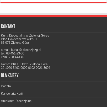
Kontakt
Kuria Diecezjalna w Zielonej Górze
Plac Powstańców Wlkp. 1
65-075 Zielona Góra
e-mail: kuria @ diecezjazg.pl
tel. 68-451-23-30
kom. 728-443-401
Konto: PKO I Oddz. Zielona Góra
22 1020 5402 0000 0102 0021 3694
Dla księży
Poczta
Kancelaria Kurii
Archiwum Diecezjalne