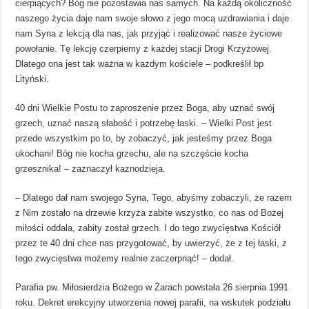
cierpiących? Bóg nie pozostawia nas samych. Na każdą okoliczność
naszego życia daje nam swoje słowo z jego mocą uzdrawiania i daje
nam Syna z lekcją dla nas, jak przyjąć i realizować nasze życiowe
powołanie. Tę lekcję czerpiemy z każdej stacji Drogi Krzyżowej.
Dlatego ona jest tak ważna w każdym kościele – podkreślił bp
Lityński.
40 dni Wielkie Postu to zaproszenie przez Boga, aby uznać swój
grzech, uznać naszą słabość i potrzebę łaski. – Wielki Post jest
przede wszystkim po to, by zobaczyć, jak jesteśmy przez Boga
ukochani! Bóg nie kocha grzechu, ale na szczęście kocha
grzesznika! – zaznaczył kaznodzieja.
– Dlatego dał nam swojego Syna, Tego, abyśmy zobaczyli, że razem
z Nim zostało na drzewie krzyża zabite wszystko, co nas od Bożej
miłości oddala, zabity został grzech. I do tego zwycięstwa Kościół
przez te 40 dni chce nas przygotować, by uwierzyć, że z tej łaski, z
tego zwycięstwa możemy realnie zaczerpnąć! – dodał.
Parafia pw. Miłosierdzia Bożego w Żarach powstała 26 sierpnia 1991
roku. Dekret erekcyjny utworzenia nowej parafii, na wskutek podziału