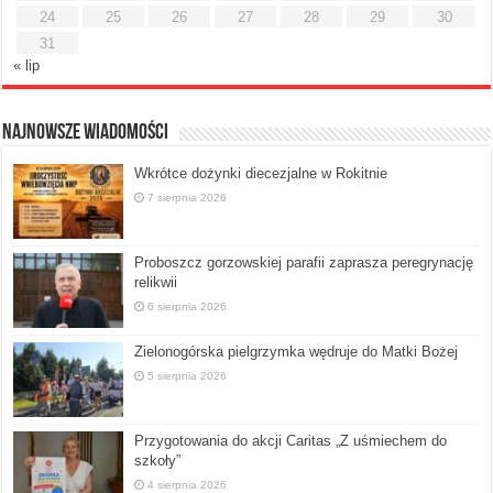
24
25
26
27
28
29
30
31
« lip
Najnowsze Wiadomości
Wkrótce dożynki diecezjalne w Rokitnie
7 sierpnia 2026
Proboszcz gorzowskiej parafii zaprasza peregrynację
relikwii
6 sierpnia 2026
Zielonogórska pielgrzymka wędruje do Matki Bożej
5 sierpnia 2026
Przygotowania do akcji Caritas „Z uśmiechem do
szkoły”
4 sierpnia 2026