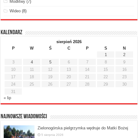
Modlitwy
(7)
Wideo
(8)
Kalendarz
sierpień 2026
P
W
Ś
C
P
S
N
1
2
3
4
5
6
7
8
9
10
11
12
13
14
15
16
17
18
19
20
21
22
23
24
25
26
27
28
29
30
31
« lip
Najnowsze Wiadomości
Zielonogórska pielgrzymka wędruje do Matki Bożej
5 sierpnia 2026