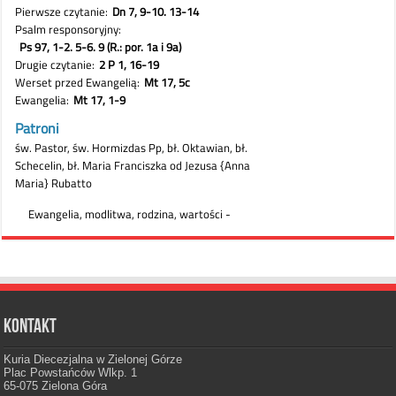
Kontakt
Kuria Diecezjalna w Zielonej Górze
Plac Powstańców Wlkp. 1
65-075 Zielona Góra