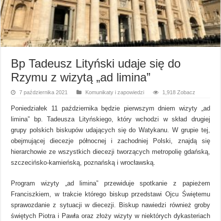
Bp Tadeusz Lityński udaje się do
Rzymu z wizytą „ad limina”
7 października 2021
Komunikaty i zapowiedzi
1,918 Zobacz
Poniedziałek 11 października będzie pierwszym dniem wizyty „ad
limina” bp. Tadeusza Lityńskiego, który wchodzi w skład drugiej
grupy polskich biskupów udających się do Watykanu. W grupie tej,
obejmującej diecezje północnej i zachodniej Polski, znajdą się
hierarchowie ze wszystkich diecezji tworzących metropolię gdańską,
szczecińsko-kamieńską, poznańską i wrocławską.
Program wizyty „ad limina” przewiduje spotkanie z papieżem
Franciszkiem, w trakcie którego biskup przedstawi Ojcu Świętemu
sprawozdanie z sytuacji w diecezji. Biskup nawiedzi również groby
świętych Piotra i Pawła oraz złoży wizyty w niektórych dykasteriach