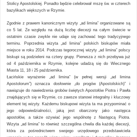
Stolicy Apostolskiej. Ponadto będzie celebrował mszę św. w czterech
bazylikach większych w Rzymie.
Zgodnie z prawem kanonicznym wizyty „ad limina” organizowane są
co 5 lat. Ze względu na dużą liczbę diecezji na całym świecie w
ostatnim czasie zwykle nie udaje się zachować tego tradycyjnego
terminu. Poprzednia wizyta „ad limina” polskich biskupów miała
miejsce w roku 2014. Podczas tegorocznej wizyty „ad limina” polscy
biskupi są podzieleni na cztery grupy. Pierwsza z nich przebywa już
od 4 października w Rzymie, kolejne udadzą się do Wiecznego
Miasta 11, 18 i 25 października.
Łacińskie wyrażenie „ad limina” (w pełnej wersji „ad limina
Apostolorum”) oznacza dosłownie „do progów (Apostolskich)” i
nawiązuje do nawiedzenia grobów świętych Apostołów Piotra i Pawła
znajdujących się w Rzymie, co zawsze stanowi integralny i kluczowy
element tej wizyty. Każdemu biskupowi wizyta ta ma przypominać o
jego odpowiedzialności, jaką jest obarczony jako następca
apostołów, a także ożywiać jego wspólnotę z Następcą Piotra.
Wizyta „ad limina” to również szczególna chwila dla każdej diecezji,
która za pośrednictwem swojego urzędowego przedstawiciela