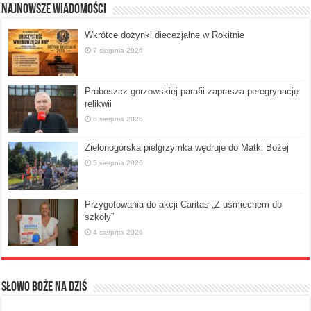
Najnowsze Wiadomości
Wkrótce dożynki diecezjalne w Rokitnie
7 sierpnia 2026
Proboszcz gorzowskiej parafii zaprasza peregrynację
relikwii
6 sierpnia 2026
Zielonogórska pielgrzymka wędruje do Matki Bożej
5 sierpnia 2026
Przygotowania do akcji Caritas „Z uśmiechem do
szkoły”
4 sierpnia 2026
Słowo Boże na dziś