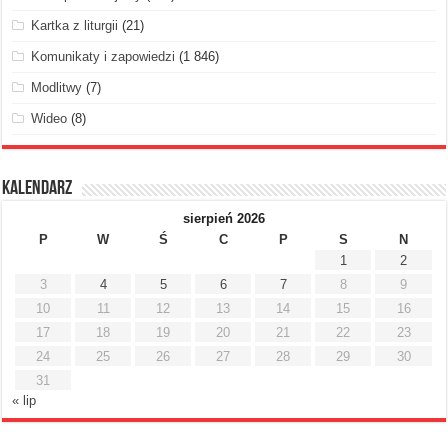
Kartka z liturgii
(21)
Komunikaty i zapowiedzi
(1 846)
Modlitwy
(7)
Wideo
(8)
Kalendarz
sierpień 2026
P
W
Ś
C
P
S
N
1
2
3
4
5
6
7
8
9
10
11
12
13
14
15
16
17
18
19
20
21
22
23
24
25
26
27
28
29
30
31
« lip