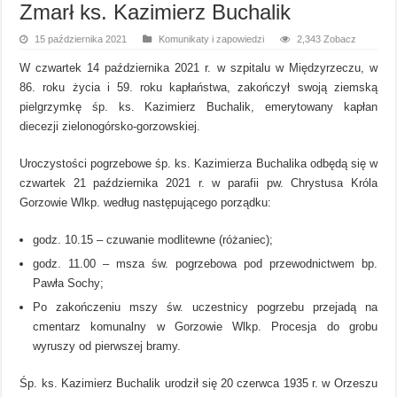
Zmarł ks. Kazimierz Buchalik
15 października 2021
Komunikaty i zapowiedzi
2,343 Zobacz
W czwartek 14 października 2021 r. w szpitalu w Międzyrzeczu, w
86. roku życia i 59. roku kapłaństwa, zakończył swoją ziemską
pielgrzymkę śp. ks. Kazimierz Buchalik, emerytowany kapłan
diecezji zielonogórsko-gorzowskiej.
Uroczystości pogrzebowe śp. ks. Kazimierza Buchalika odbędą się w
czwartek 21 października 2021 r. w parafii pw. Chrystusa Króla
Gorzowie Wlkp. według następującego porządku:
godz. 10.15 – czuwanie modlitewne (różaniec);
godz. 11.00 – msza św. pogrzebowa pod przewodnictwem bp.
Pawła Sochy;
Po zakończeniu mszy św. uczestnicy pogrzebu przejadą na
cmentarz komunalny w Gorzowie Wlkp. Procesja do grobu
wyruszy od pierwszej bramy.
Śp. ks. Kazimierz Buchalik urodził się 20 czerwca 1935 r. w Orzeszu