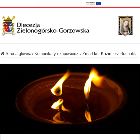
Strona główna
/
Komunikaty i zapowiedzi
/
Zmarł ks. Kazimierz Buchalik