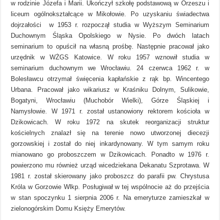
w rodzinie Józefa i Marii. Ukończył szkołę podstawową w Orzeszu i
liceum ogólnokształcące w Mikołowie. Po uzyskaniu świadectwa
dojrzałości w 1953 r. rozpoczął studia w Wyższym Seminarium
Duchownym Śląska Opolskiego w Nysie. Po dwóch latach
seminarium to opuścił na własną prośbę. Następnie pracował jako
urzędnik w WŻGS Katowice. W roku 1957 wznowił studia w
seminarium duchownym we Wrocławiu. 24 czerwca 1962 r. w
Bolesławcu otrzymał święcenia kapłańskie z rąk bp. Wincentego
Urbana. Pracował jako wikariusz w Kraśniku Dolnym, Sulikowie,
Bogatyni, Wrocławiu (Muchobór Wielki), Górze Śląskiej i
Namysłowie. W 1971 r. został ustanowiony rektorem kościoła w
Dzikowicach. W roku 1972 na skutek reorganizacji struktur
kościelnych znalazł się na terenie nowo utworzonej diecezji
gorzowskiej i został do niej inkardynowany. W tym samym roku
mianowano go proboszczem w Dzikowicach. Ponadto w 1976 r.
powierzono mu również urząd wicedziekana Dekanatu Szprotawa. W
1981 r. został skierowany jako proboszcz do parafii pw. Chrystusa
Króla w Gorzowie Wlkp. Posługiwał w tej wspólnocie aż do przejścia
w stan spoczynku 1 sierpnia 2006 r. Na emeryturze zamieszkał w
zielonogórskim Domu Księży Emerytów.