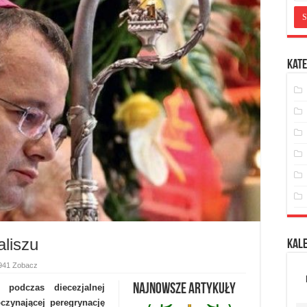
Kate
aliszu
Kal
941 Zobacz
Najnowsze artykuły
 podczas diecezjalnej
czynającej peregrynację