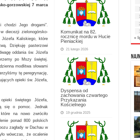
sko-gorzowskiej 7 marca
i chodzi Jego drogami”.
Komunikat na 82.
 diecezji zielonogórsko-
rocznicę mordu w Hucie
« l
 Józefa Kaliskiego, które
Pieniackiej
twą. Dziękuję pasterzowi
21 lutego 2026
odwagę oddania św. Józefa
Naj
erzemy po Mszy świętej.
odzienna modlitwa słowami
erzyliśmy tę peregrynację,
ujących opieki św. Józefa,
Dyspensa od
zachowania czwartego
Przykazania
 opieki świętego Józefa,
Kościelnego
ają się o pomoc. Jednak
19 grudnia 2025
 które na nowo zwróciło
lenie ponad 800 polskich
 obozu zagłady w Dachau w
ło wówczas, że ocalenie