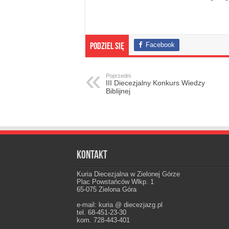
Facebook
Podziel się
Poprzedni
III Diecezjalny Konkurs Wiedzy
Biblijnej
Kontakt
Kuria Diecezjalna w Zielonej Górze
Plac Powstańców Wlkp. 1
65-075 Zielona Góra
e-mail: kuria @ diecezjazg.pl
tel. 68-451-23-30
kom. 728-443-401