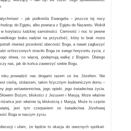
o.
tychmiast – jak podkreśla Ewangelia – jeszcze tej nocy
uchodząc do Egiptu, albo powraca z Egiptu do Nazaretu. Wokół
a w korytarzu ludzkiej samotności. Ciemność i noc to pewne
 wielkiego braku nadziei na przyszłość, który to brak może
 potrafi również przesłonić obecność Boga, a nawet zagłuszyć
ludzi ochrzczonych straciło Boga ze swego horyzontu życia, z
Jego słowa, co więcej, podejmują walkę z Bogiem. Dlatego
czy nas, jak do końca zawierzyć siebie Bogu.
roku prowadzić nas drogami razem ze św. Józefem. Nie
jest cieślą, stolarzem, takim fizycznym budowniczym domu –
my jego wstawiennictwa, jego opieki, jego świadectwa życia.
 Słowem Bożym, bliskości z Jezusem i Maryją. Może właśnie
różańca jest właśnie tą bliskością z Maryją. Może to częste
więtej, jest tym czerpaniem ze świadectwa Józefowej
cność Boga w naszym życiu.
diecezji i ufam, że będzie to okazja do owocnych spotkań.