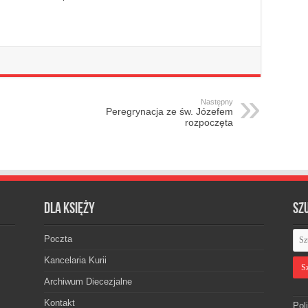
Następny
Peregrynacja ze św. Józefem
rozpoczęta
Dla księży
Sz
Poczta
Kancelaria Kurii
Archiwum Diecezjalne
Kontakt
Pol