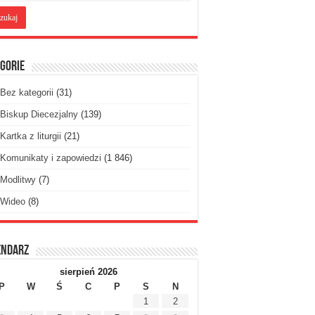
gorie
Bez kategorii
(31)
Biskup Diecezjalny
(139)
Kartka z liturgii
(21)
Komunikaty i zapowiedzi
(1 846)
Modlitwy
(7)
Wideo
(8)
endarz
sierpień 2026
P
W
Ś
C
P
S
N
1
2