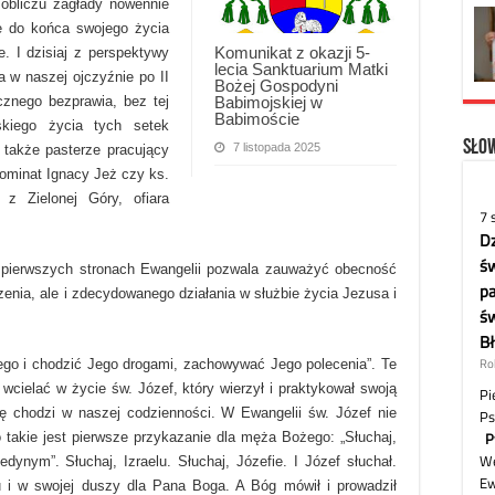
 obliczu zagłady nowennie
ie do końca swojego życia
Komunikat z okazji 5-
. I dzisiaj z perspektywy
lecia Sanktuarium Matki
a w naszej ojczyźnie po II
Bożej Gospodyni
Babimojskiej w
cznego bezprawia, bez tej
Babimoście
skiego życia tych setek
Słow
7 listopada 2025
 także pasterze pracujący
nominat Ignacy Jeż czy ks.
z Zielonej Góry, ofiara
a pierwszych stronach Ewangelii pozwala zauważyć obecność
zenia, ale i zdecydowanego działania w służbie życia Jezusa i
ego i chodzić Jego drogami, zachowywać Jego polecenia”. Te
e wcielać w życie św. Józef, który wierzył i praktykował swoją
tykę chodzi w naszej codzienności. W Ewangelii św. Józef nie
 takie jest pierwsze przykazanie dla męża Bożego: „Słuchaj,
ynym”. Słuchaj, Izraelu. Słuchaj, Józefie. I Józef słuchał.
u i w swojej duszy dla Pana Boga. A Bóg mówił i prowadził