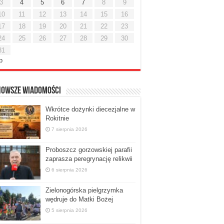
3
4
5
6
7
8
9
10
11
12
13
14
15
16
17
18
19
20
21
22
23
24
25
26
27
28
29
30
31
ip
nowsze Wiadomości
Wkrótce dożynki diecezjalne w
Rokitnie
7 sierpnia 2026
Proboszcz gorzowskiej parafii
zaprasza peregrynację relikwii
6 sierpnia 2026
Zielonogórska pielgrzymka
wędruje do Matki Bożej
5 sierpnia 2026