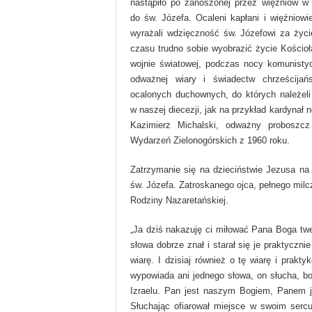
nastąpiło po zanoszonej przez więźniów w
do św. Józefa. Ocaleni kapłani i więźniow
wyrażali wdzięczność św. Józefowi za życie
czasu trudno sobie wyobrazić życie Kościoł
wojnie światowej, podczas nocy komunisty
odważnej wiary i świadectw chrześcijań
ocalonych duchownych, do których należeli
w naszej diecezji, jak na przykład kardynał 
Kazimierz Michalski, odważny proboszcz 
Wydarzeń Zielonogórskich z 1960 roku.
Zatrzymanie się na dzieciństwie Jezusa n
św. Józefa. Zatroskanego ojca, pełnego milc
Rodziny Nazaretańskiej.
„Ja dziś nakazuję ci miłować Pana Boga tw
słowa dobrze znał i starał się je praktyczni
wiarę. I dzisiaj również o tę wiarę i prak
wypowiada ani jednego słowa, on słucha, bo
Izraelu. Pan jest naszym Bogiem, Panem jed
Słuchając ofiarował miejsce w swoim serc