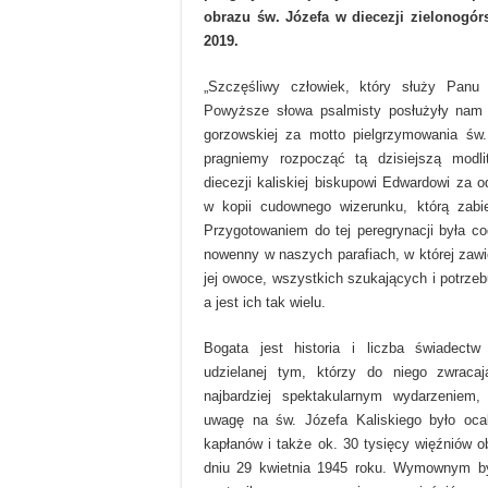
obrazu św. Józefa w diecezji zielonogór
2019.
„Szczęśliwy człowiek, który służy Panu 
Powyższe słowa psalmisty posłużyły nam w
gorzowskiej za motto pielgrzymowania św.
pragniemy rozpocząć tą dzisiejszą modli
diecezji kaliskiej biskupowi Edwardowi za 
w kopii cudownego wizerunku, którą zabi
Przygotowaniem do tej peregrynacji była c
nowenny w naszych parafiach, w której zawi
jej owoce, wszystkich szukających i potrzeb
a jest ich tak wielu.
Bogata jest historia i liczba świadectw
udzielanej tym, którzy do niego zwrac
najbardziej spektakularnym wydarzeniem,
uwagę na św. Józefa Kaliskiego było oca
kapłanów i także ok. 30 tysięcy więźniów
dniu 29 kwietnia 1945 roku. Wymownym by