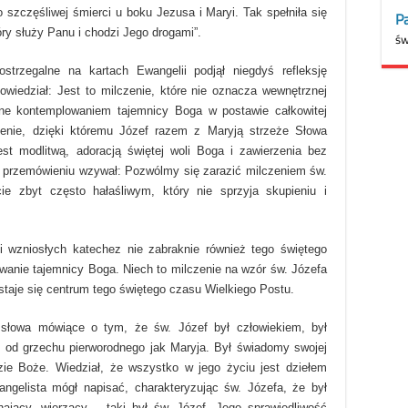
zczęśliwej śmierci u boku Jezusa i Maryi. Tak spełniła się
óry służy Panu i chodzi Jego drogami”.
strzegalne na kartach Ewangelii podjął niegdyś refleksję
wiedział: Jest to milczenie, które nie oznacza wewnętrznej
jone kontemplowaniem tajemnicy Boga w postawie całkowitej
zenie, dzięki któremu Józef razem z Maryją strzeże Słowa
st modlitwą, adoracją świętej woli Boga i zawierzenia bez
 przemówieniu wzywał: Pozwólmy się zarazić milczeniem św.
e zbyt często hałaśliwym, który nie sprzyja skupieniu i
i wzniosłych katechez nie zabraknie również tego świętego
wanie tajemnicy Boga. Niech to milczenie na wzór św. Józefa
staje się centrum tego świętego czasu Wielkiego Postu.
słowa mówiące o tym, że św. Józef był człowiekiem, był
 od grzechu pierworodnego jak Maryja. Był świadomy swojej
dzie Boże. Wiedział, że wszystko w jego życiu jest dziełem
angelista mógł napisać, charakteryzując św. Józefa, że był
hający, wierzący – taki był św. Józef. Jego sprawiedliwość