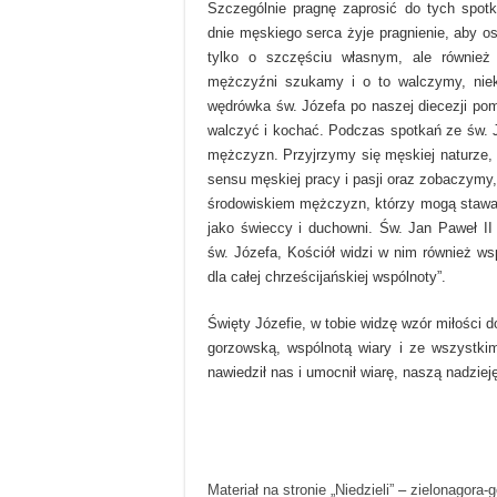
Szczególnie pragnę zaprosić do tych spo
dnie męskiego serca żyje pragnienie, aby o
tylko o szczęściu własnym, ale również 
mężczyźni szukamy i o to walczymy, niek
wędrówka św. Józefa po naszej diecezji pom
walczyć i kochać. Podczas spotkań ze św. 
mężczyzn. Przyjrzymy się męskiej naturze, 
sensu męskiej pracy i pasji oraz zobaczymy
środowiskiem mężczyzn, którzy mogą stawać
jako świeccy i duchowni. Św. Jan Paweł II
św. Józefa, Kościół widzi w nim również ws
dla całej chrześcijańskiej wspólnoty”.
Święty Józefie, w tobie widzę wzór miłości d
gorzowską, wspólnotą wiary i ze wszystki
nawiedził nas i umocnił wiarę, naszą nadziej
Materiał na stronie „Niedzieli”
–
zielonagora-g