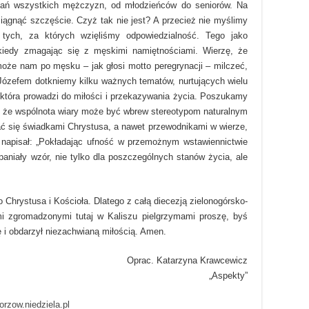
tkań wszystkich mężczyzn, od młodzieńców do seniorów. Na
siągnąć szczęście. Czyż tak nie jest? A przecież nie myślimy
tych, za których wzięliśmy odpowiedzialność. Tego jako
iedy zmagając się z męskimi namiętnościami. Wierzę, że
oże nam po męsku – jak głosi motto peregrynacji – milczeć,
Józefem dotkniemy kilku ważnych tematów, nurtujących wielu
która prowadzi do miłości i przekazywania życia. Poszukamy
, że wspólnota wiary może być wbrew stereotypom naturalnym
 się świadkami Chrystusa, a nawet przewodnikami w wierze,
 napisał: „Pokładając ufność w przemożnym wstawiennictwie
paniały wzór, nie tylko dla poszczególnych stanów życia, ale
o Chrystusa i Kościoła. Dlatego z całą diecezją zielonogórsko-
mi zgromadzonymi tutaj w Kaliszu pielgrzymami proszę, byś
ę i obdarzył niezachwianą miłością. Amen.
Oprac. Katarzyna Krawcewicz
„Aspekty”
orzow.niedziela.pl