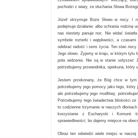
pochodzi z wiary, ze słuchania Słowa Bożeg
Józef otrzymuje Boże Słowo w nocy. I na
podejmuje działanie: albo ochrania rodzinę 
nas niestety panuje noc. Nie widać światł
symbole rozterki i wątpliwości, a czasami
odebrać radość i sens życia. Ten stan nocy
Jego słowo. Żyjemy w kraju, w którym tylu 
pola widzenia. Nie są w stanie usłyszeć 
potrzebujemy przewodnika, opiekuna, który u
Jestem przekonany, że Bóg chce w tym 
potrzebujemy jego pomocy jako tego, który 
ale potrzebujemy jego modlitwy, potrzebuje
Potrzebujemy tego świadectwa bliskości ze
to codzienne trzymanie w naszych dłoniach 
korzystanie z Eucharystii i Komunii ś
sprawiedliwości, bo dajemy miejsce na obe
Obraz ten odwiedzi wiele miejsc w naszej 