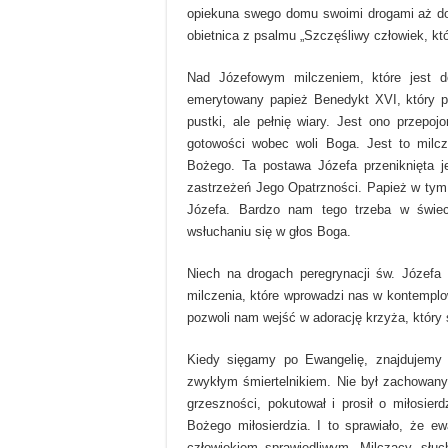
opiekuna swego domu swoimi drogami aż do s
obietnica z psalmu „Szczęśliwy człowiek, kt
Nad Józefowym milczeniem, które jest do
emerytowany papież Benedykt XVI, który po
pustki, ale pełnię wiary. Jest ono przepo
gotowości wobec woli Boga. Jest to milc
Bożego. Ta postawa Józefa przeniknięta je
zastrzeżeń Jego Opatrzności. Papież w tym
Józefa. Bardzo nam tego trzeba w świeci
wsłuchaniu się w głos Boga.
Niech na drogach peregrynacji św. Józefa 
milczenia, które wprowadzi nas w kontemplo
pozwoli nam wejść w adorację krzyża, który 
Kiedy sięgamy po Ewangelię, znajdujemy 
zwykłym śmiertelnikiem. Nie był zachowany
grzeszności, pokutował i prosił o miłosier
Bożego miłosierdzia. I to sprawiało, że ew
człowiekiem sprawiedliwym. Milczący, słuc