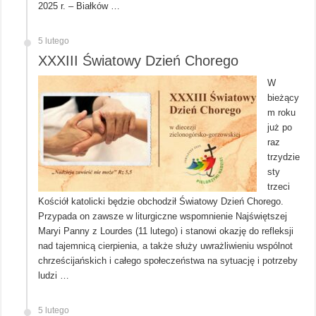
2025 r. – Białków …
5 lutego
XXXIII Światowy Dzień Chorego
W
bieżący
m roku
już po
raz
trzydzie
sty
trzeci
Kościół katolicki będzie obchodził Światowy Dzień Chorego.
Przypada on zawsze w liturgiczne wspomnienie Najświętszej
Maryi Panny z Lourdes (11 lutego) i stanowi okazję do refleksji
nad tajemnicą cierpienia, a także służy uwrażliwieniu wspólnot
chrześcijańskich i całego społeczeństwa na sytuację i potrzeby
ludzi …
5 lutego