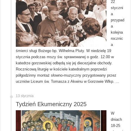
22
styczni
a
przypad
a
kolejna
rocznic
a
śmierci sługi Bożego bp. Wilhelma Pluty. W niedzielę 19
stycznia podczas mszy św. sprawowanej o godz. 12.00 w
katedrze gorzowskiej odbędą się jej diecezjalne obchody.
Rocznicową liturgię w kościele katedralnym poprzedzi
półgodzinny montaż słowno-muzyczny przygotowany przez
uczniów Liceum św. Tomasza z Akwinu w Gorzowie Wlkp. …
13 stycznia
Tydzień Ekumeniczny 2025
W
dniach
18-25