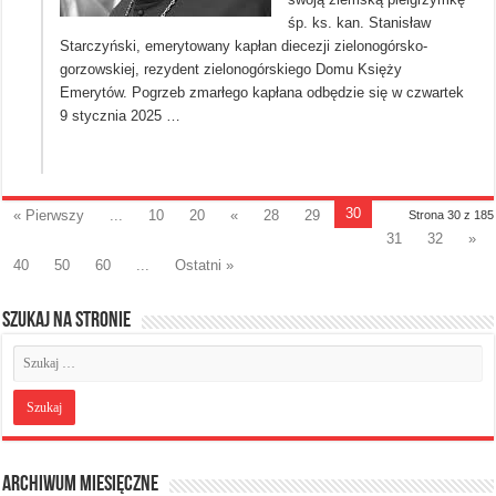
śp. ks. kan. Stanisław
Starczyński, emerytowany kapłan diecezji zielonogórsko-
gorzowskiej, rezydent zielonogórskiego Domu Księży
Emerytów. Pogrzeb zmarłego kapłana odbędzie się w czwartek
9 stycznia 2025 …
30
« Pierwszy
...
10
20
«
28
29
Strona 30 z 185
31
32
»
40
50
60
...
Ostatni »
Szukaj na stronie
Archiwum miesięczne