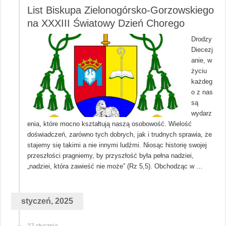
List Biskupa Zielonogórsko-Gorzowskiego
na XXXIII Światowy Dzień Chorego
Drodzy
Diecezj
anie, w
życiu
każdeg
o z nas
są
wydarz
enia, które mocno kształtują naszą osobowość. Wielość
doświadczeń, zarówno tych dobrych, jak i trudnych sprawia, że
stajemy się takimi a nie innymi ludźmi. Niosąc historię swojej
przeszłości pragniemy, by przyszłość była pełna nadziei,
„nadziei, która zawieść nie może” (Rz 5,5). Obchodząc w …
styczeń, 2025
27 stycznia