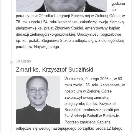
godzina
ch
porannych w Ośrodku Integracji Społecznej w Zielonej Górze, w
78. roku życia i 54. roku kapłaństwa, zakończył swoją ziemską
pielgrzymkę ks. prałat Zbigniew Stekiel, emerytowany kapłan
diecezji zielonogórsko-gorzowskiej. Uroczystości pogrzebowe
śp. ks. prałata Zbigniewa Stekiela odbędą się w zielonogórskiej
parafii pw. Najświętszego …
10 lutego
Zmarł ks. Krzysztof Sudziński
W niedzielę 9 lutego 2025 r., w 53.
roku życia i 28. roku kapłaństwa, w
hospicjum w Zielonej Górze
zakończył swoją ziemską
pielgrzymkę śp. ks. Krzysztof
Sudziński, proboszcz parafii pw.
św. Andrzeja Boboli w Białkowie.
Pogrzeb zmarłego Kapłana
odbędzie się według następującego porządku: Środa 12 lutego