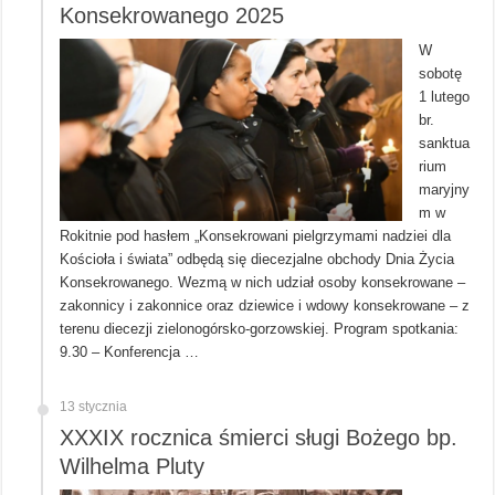
Konsekrowanego 2025
W
sobotę
1 lutego
br.
sanktua
rium
maryjny
m w
Rokitnie pod hasłem „Konsekrowani pielgrzymami nadziei dla
Kościoła i świata” odbędą się diecezjalne obchody Dnia Życia
Konsekrowanego. Wezmą w nich udział osoby konsekrowane –
zakonnicy i zakonnice oraz dziewice i wdowy konsekrowane – z
terenu diecezji zielonogórsko-gorzowskiej. Program spotkania:
9.30 – Konferencja …
13 stycznia
XXXIX rocznica śmierci sługi Bożego bp.
Wilhelma Pluty