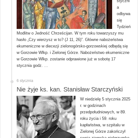
styczni
a
odbywa
się
Tydzień
Modlitw o Jedność Chrześcijan. W tym roku towarzyszy mu
hasło „Czy wierzysz w to? (J 11, 26)”. Główne nabożeństwa
ekumeniczne w diecezji zielonogórsko-gorzowskiej odbędą się
w Gorzowie Wlkp. i Zielonej Górze. Nabożeństwo ekumeniczne
w Gorzowie Wlkp. zostanie odprawione już w sobotę 17
stycznia godz. …
6 stycznia
Nie żyje ks. kan. Stanisław Starczyński
W niedzielę 5 stycznia 2025
r. w godzinach
przedpołudniowych, w 89.
roku życia i 59. roku
kapłaństwa, w szpitalu w
Zielonej Górze zakończył
swoją ziemską pielgrzymkę