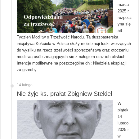
marca
2025 r.
rozpocz
yna się
58.
Tydzień Modlitw o Trzeźwość Narodu. Ta duszpasterska
inicjatywa Kościoła w Polsce służy mobilizacji ludzi wierzących
do wysiłku na rzecz trzeźwości społeczeństwa oraz otoczeniu
modlitwą osób zmagających się z nałogiem oraz ich bliskich.
Intencje modlitewne na poszczególne dni: Niedziela ekspiacji
za grzechy …
14 lutego
Nie żyje ks. prałat Zbigniew Stekiel
W
piątek
14
lutego
2025 r.
w