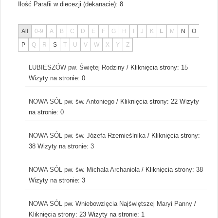
Ilość Parafii w diecezji (dekanacie):
8
All
0-9
A
B
C
D
E
F
G
H
I
J
K
L
M
N
O
P
Q
R
S
T
U
V
W
X
Y
Z
LUBIESZÓW pw. Świętej Rodziny
/ Kliknięcia strony: 15
Wizyty na stronie: 0
NOWA SÓL pw. św. Antoniego
/ Kliknięcia strony: 22
Wizyty
na stronie: 0
NOWA SÓL pw. św. Józefa Rzemieślnika
/ Kliknięcia strony:
38
Wizyty na stronie: 3
NOWA SÓL pw. św. Michała Archanioła
/ Kliknięcia strony: 38
Wizyty na stronie: 3
NOWA SÓL pw. Wniebowzięcia Najświętszej Maryi Panny
/
Kliknięcia strony: 23
Wizyty na stronie: 1