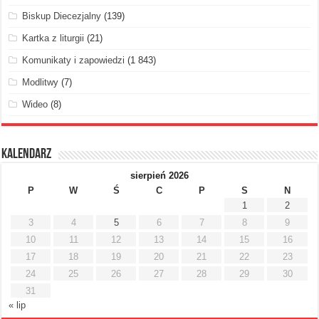
Biskup Diecezjalny
(139)
Kartka z liturgii
(21)
Komunikaty i zapowiedzi
(1 843)
Modlitwy
(7)
Wideo
(8)
Kalendarz
sierpień 2026
P
W
Ś
C
P
S
N
1
2
3
4
5
6
7
8
9
10
11
12
13
14
15
16
17
18
19
20
21
22
23
24
25
26
27
28
29
30
31
« lip