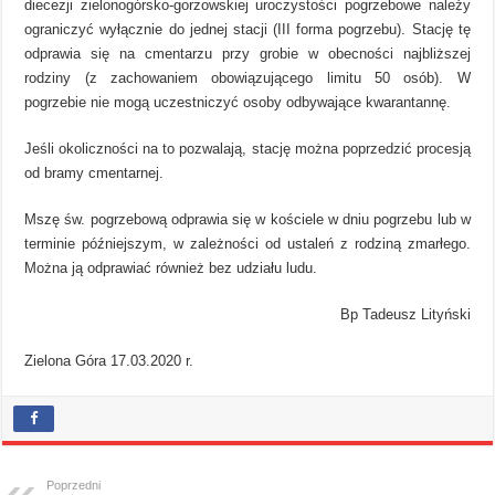
diecezji zielonogórsko-gorzowskiej uroczystości pogrzebowe należy
ograniczyć wyłącznie do jednej stacji (III forma pogrzebu). Stację tę
odprawia się na cmentarzu przy grobie w obecności najbliższej
rodziny (z zachowaniem obowiązującego limitu 50 osób). W
pogrzebie nie mogą uczestniczyć osoby odbywające kwarantannę.
Jeśli okoliczności na to pozwalają, stację można poprzedzić procesją
od bramy cmentarnej.
Mszę św. pogrzebową odprawia się w kościele w dniu pogrzebu lub w
terminie późniejszym, w zależności od ustaleń z rodziną zmarłego.
Można ją odprawiać również bez udziału ludu.
Bp Tadeusz Lityński
Zielona Góra 17.03.2020 r.
Poprzedni