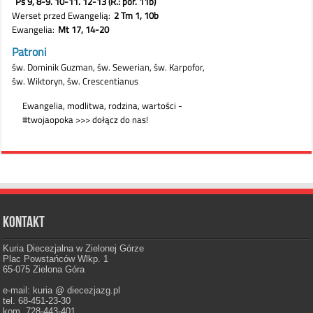
Kontakt
Kuria Diecezjalna w Zielonej Górze
Plac Powstańców Wlkp. 1
65-075 Zielona Góra
e-mail: kuria @ diecezjazg.pl
tel. 68-451-23-30
kom. 728-443-401