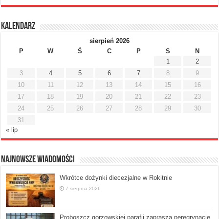
Kalendarz
sierpień 2026
P
W
Ś
C
P
S
N
1
2
3
4
5
6
7
8
9
10
11
12
13
14
15
16
17
18
19
20
21
22
23
24
25
26
27
28
29
30
31
« lip
Najnowsze Wiadomości
Wkrótce dożynki diecezjalne w Rokitnie
7 sierpnia 2026
Proboszcz gorzowskiej parafii zaprasza peregrynację