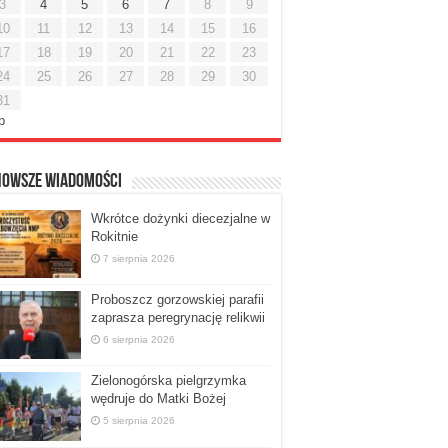
3
4
5
6
7
8
9
10
11
12
13
14
15
16
17
18
19
20
21
22
23
24
25
26
27
28
29
30
31
ip
nowsze Wiadomości
Wkrótce dożynki diecezjalne w
Rokitnie
7 sierpnia 2026
Proboszcz gorzowskiej parafii
zaprasza peregrynację relikwii
6 sierpnia 2026
Zielonogórska pielgrzymka
wędruje do Matki Bożej
5 sierpnia 2026