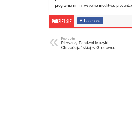
programie m. in. wspólna modlitwa, prezentac
Facebook
Podziel się
Poprzedni
Pierwszy Festiwal Muzyki
Chrześcijańskiej w Grodowcu