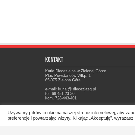
Kontakt
Kuria Diecezjalna w Zielonej Górze
Plac Powstańców Wlkp. 1
65-075 Zielona Góra
e-mail: kuria @ diecezjazg.pl
tel. 68-451-23-30
kom. 728-443-401
Konto: PKO I Oddz. Zielona Góra
22 1020 5402 0000 0102 0021 3694
Używamy plików cookie na naszej stronie internetowej, aby zape
preferencje i powtarzając wizyty. Klikając „Akceptuję”, wyraż
Oficjalna strona Diecezji Zielonogórsko-Gorzow