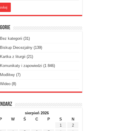
gorie
Bez kategorii
(31)
Biskup Diecezjalny
(139)
Kartka z liturgii
(21)
Komunikaty i zapowiedzi
(1 846)
Modlitwy
(7)
Wideo
(8)
endarz
sierpień 2026
P
W
Ś
C
P
S
N
1
2