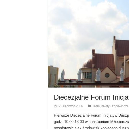
Diecezjalne Forum Inicj
22 czerwca 2026
Komunikaty i zapowiedzi
Pierwsze Diecezjalne Forum Inicjatyw Duszp
godz. 10.00-13.00 w sanktuarium Miłosierdzi
przedstawicielek środowisk kobiecego duszp