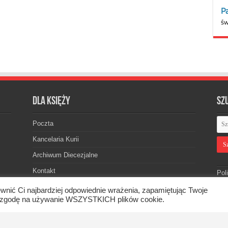
Dla księży
Sz
Poczta
Kancelaria Kurii
Archiwum Diecezjalne
Kontakt
Pol
wnić Ci najbardziej odpowiednie wrażenia, zapamiętując Twoje
asz zgodę na używanie WSZYSTKICH plików cookie.
skiej. © 2026. Wszelkie prawa zastrzeżone.