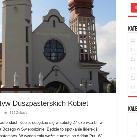
Kate
atyw Duszpasterskich Kobiet
Kal
572 Zobacz
asterskich Kobiet odbędzie się w sobotę 27 czerwca br. w
a Bożego w Świebodzinie. Będzie to spotkanie liderek i
asterstwa. W wydarzeniu weźmie udział bp Adrian Put. W