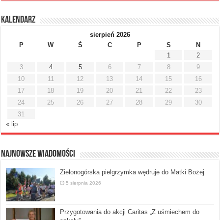
Kalendarz
sierpień 2026
P
W
Ś
C
P
S
N
1
2
3
4
5
6
7
8
9
10
11
12
13
14
15
16
17
18
19
20
21
22
23
24
25
26
27
28
29
30
31
« lip
Najnowsze Wiadomości
Zielonogórska pielgrzymka wędruje do Matki Bożej
5 sierpnia 2026
Przygotowania do akcji Caritas „Z uśmiechem do