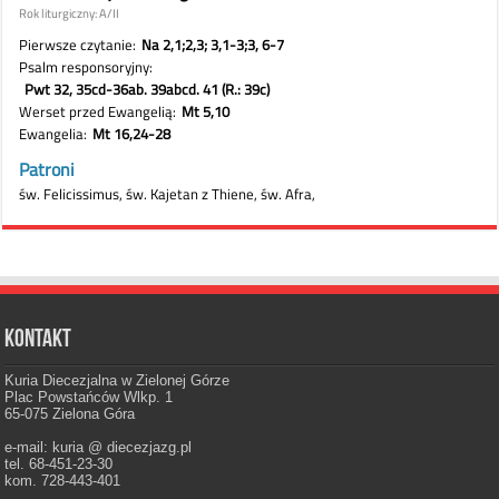
Kontakt
Kuria Diecezjalna w Zielonej Górze
Plac Powstańców Wlkp. 1
65-075 Zielona Góra
e-mail: kuria @ diecezjazg.pl
tel. 68-451-23-30
kom. 728-443-401