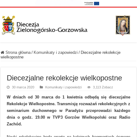
Strona główna
/
Komunikaty i zapowiedzi
/
Diecezjalne rekolekcje
wielkopostne
Diecezjalne rekolekcje wielkopostne
30 marca 2020
Komunikaty i zapowiedzi
3,113 Zobacz
W dniach od 30 marca do 1 kwietnia odbędą się diecezjalne
Rekolekcje Wielkopostne. Transmisję rozważań rekolekcyjnych z
seminarium duchownego w Paradyżu przeprowadzi każdego
dnia o godz. 19.00 w TVP3 Gorzów Wielkopolski oraz Radio
Zachód.
Nauki rekolekcyjne będą oparte na kolejnych fragmentach ósmego