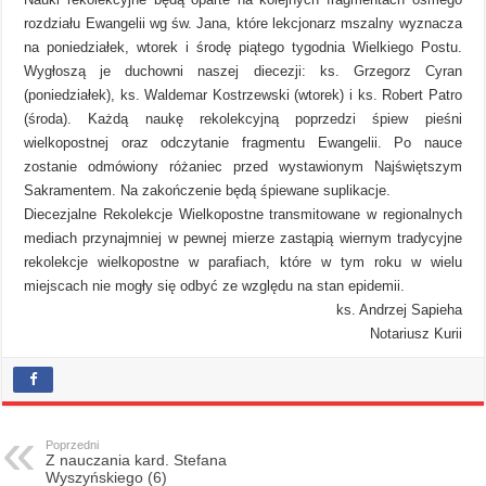
rozdziału Ewangelii wg św. Jana, które lekcjonarz mszalny wyznacza
na poniedziałek, wtorek i środę piątego tygodnia Wielkiego Postu.
Wygłoszą je duchowni naszej diecezji: ks. Grzegorz Cyran
(poniedziałek), ks. Waldemar Kostrzewski (wtorek) i ks. Robert Patro
(środa). Każdą naukę rekolekcyjną poprzedzi śpiew pieśni
wielkopostnej oraz odczytanie fragmentu Ewangelii. Po nauce
zostanie odmówiony różaniec przed wystawionym Najświętszym
Sakramentem. Na zakończenie będą śpiewane suplikacje.
Diecezjalne Rekolekcje Wielkopostne transmitowane w regionalnych
mediach przynajmniej w pewnej mierze zastąpią wiernym tradycyjne
rekolekcje wielkopostne w parafiach, które w tym roku w wielu
miejscach nie mogły się odbyć ze względu na stan epidemii.
ks. Andrzej Sapieha
Notariusz Kurii
Poprzedni
Z nauczania kard. Stefana
Wyszyńskiego (6)