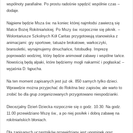
wspólnoty parafialne. Po prostu radośnie spędzić wspólnie czas –
dodaje.
Najpierw będzie Msza św. na koniec której najmłodsi zawierzą się
Matce Bożej Rokitniańskiej. Po Mszy św. rozpocznie się piknik. –
Wolontariusze Szkolnych Kół Caritas przygotowują stanowiska z
animacjami: gry sportowe, tatuaże brokatowe, warkoczyki,
bransoletki, wynajmujemy dmuchańce, fotobudkę. Imprezę
poprowadzi wodzirej, który będzie animował zabawy i wspólne tańce.
Nowością będą alpaki, które będziemy mogli nakarmić i pogłaskać –
wyjaśnia D. łąpucha.
Na ten moment zapisanych jest już ok. 850 samych tylko dzieci.
Wprawdzie można przyjechać do Rokitna bez zapisów, ale warto to
zrobić bo dla grup zorganizowanych przygotowano niespodzianki.
Diecezjalny Dzień Dziecka rozpocznie się o godz. 10.30. Na godz.
11.00 przewidziano Mszę św., a po niej posiłek i dobrą zabawę na
rokitniańskich błoniach.
Dla zapisanych uczestników przewidziany jest upominek oraz