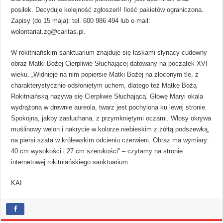
posiłek. Decyduje kolejność zgłoszeń! Ilość pakietów ograniczona.
Zapisy (do 15 maja): tel. 600 986 494 lub e-mail:
wolontariat.zg@caritas.pl
.
W rokitniańskim sanktuarium znajduje się łaskami słynący cudowny
obraz Matki Bożej Cierpliwie Słuchającej datowany na początek XVI
wieku. „Widnieje na nim popiersie Matki Bożej na złoconym tle, z
charakterystycznie odsłoniętym uchem, dlatego też Matkę Bożą
Rokitniańską nazywa się Cierpliwie Słuchającą. Głowę Maryi okala
wydrążona w drewnie aureola, twarz jest pochylona ku lewej stronie.
Spokojna, jakby zasłuchana, z przymkniętymi oczami. Włosy okrywa
muślinowy welon i nakrycie w kolorze niebieskim z żółtą podszewką,
na piersi szata w królewskim odcieniu czerwieni. Obraz ma wymiary:
40 cm wysokości i 27 cm szerokości” – czytamy na stronie
internetowej rokitniańskiego sanktuarium.
KAI