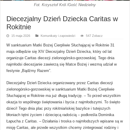
Fot. Krzysztof Król /Gość Niedzielny
Diecezjalny Dzień Dziecka Caritas w
Rokitnie
15 maja 2026
Komunikaty i zapowiedzi
547 Zobacz
W sanktuarium Matki Bożej Cierpliwie Słuchającej w Rokitnie 31
maja odbędzie się XIV Diecezjalny Dzień Dziecka, który od lat
organizuje Caritas diecezji zielonogórsko-gorzowskiej. Tego dnia
najmłodsi diecezjanie zawierzą się Matce Bożej i wezmą udział w
festynie „Bądźmy Razem”.
Diecezjalny Dzień Dziecka organizowany przez Caritas diecezji
zielonogórsko-gorzowskiej w sanktuarium Matki Bożej Cierpliwie
Słuchającej w Rokitnie ma już długą tradycję. – To przed wszystkim
okazja to wspólnego świętowania i bycia z najmłodszymi. To święto
dzieci! Tego dnia plac przy rokitniańskiej bazylice i tutejszych
błoniach tętni życiem i dziecięcą radością – podkreśla Dominika
Łapucha z Caritas. – Działania i troska o najmłodszych wpisane są w
misję Caritas, ale przede wszystkim chcemy zintegrować rodziny i