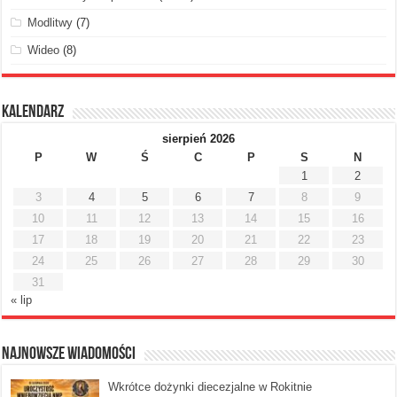
Modlitwy
(7)
Wideo
(8)
Kalendarz
sierpień 2026
P
W
Ś
C
P
S
N
1
2
3
4
5
6
7
8
9
10
11
12
13
14
15
16
17
18
19
20
21
22
23
24
25
26
27
28
29
30
31
« lip
Najnowsze Wiadomości
Wkrótce dożynki diecezjalne w Rokitnie