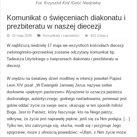
Fot. Krzysztof Król /Gość Niedzielny
Komunikat o święceniach diakonatu i
prezbiteratu w naszej diecezji
15 maja 2026
Komunikaty i zapowiedzi
621 Zobacz
W najbliższą niedzielę 17 maja we wszystkich kościołach diecezji
zielonogórsko-gorzowskiej zostanie odczytany komunikat bp.
Tadeusza Lityńskiego o święceniach diakonatu i prezbiteratu w
diecezji.
W orędziu na światowy dzień modlitwy w intencji powołań Papież
Leon XIV pisał: „W Ewangelii Janowej Jezus nazywa siebie
dosłownie «pięknym pasterzem» Wyrażenie to oznacza pasterza
doskonałego, autentycznego, godnego naśladowania, ponieważ jest
gotów oddać życie za swoje owce, ukazując w ten sposób miłość
Boga. Jest to Pasterz, który fascynuje: kto na Niego patrzy,
odkrywa, że życie jest naprawdę piękne, jeśli się za Nim podąża. […]
Tylko ten, kto zatrzymuje się, słucha, modli się i przyjmuje Jego
spojrzenie, może z ufnością powiedzieć: «Ufam, z Nim życie może