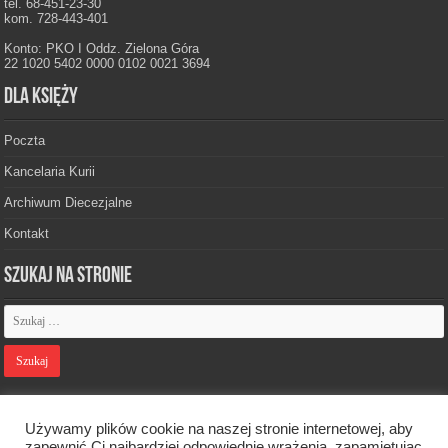
tel. 68-451-23-30
kom. 728-443-401
Konto: PKO I Oddz. Zielona Góra
22 1020 5402 0000 0102 0021 3694
Dla księży
Poczta
Kancelaria Kurii
Archiwum Diecezjalne
Kontakt
Szukaj na stronie
Polityka prywatności
Używamy plików cookie na naszej stronie internetowej, aby
zapewnić Ci najbardziej odpowiednie wrażenia, zapamiętując