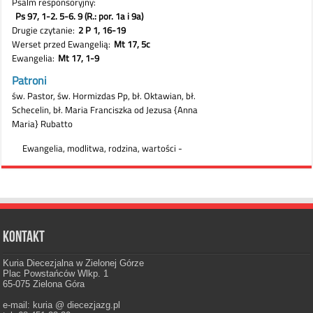
Kontakt
Kuria Diecezjalna w Zielonej Górze
Plac Powstańców Wlkp. 1
65-075 Zielona Góra
e-mail: kuria @ diecezjazg.pl