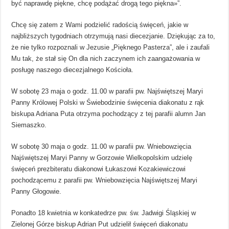
być naprawdę piękne, chcę podążać drogą tego piękna»”.
Chcę się zatem z Wami podzielić radością święceń, jakie w
najbliższych tygodniach otrzymują nasi diecezjanie. Dziękując za to,
że nie tylko rozpoznali w Jezusie „Pięknego Pasterza”, ale i zaufali
Mu tak, że stał się On dla nich zaczynem ich zaangażowania w
posługę naszego diecezjalnego Kościoła.
W sobotę 23 maja o godz. 11.00 w parafii pw. Najświętszej Maryi
Panny Królowej Polski w Świebodzinie święcenia diakonatu z rąk
biskupa Adriana Puta otrzyma pochodzący z tej parafii alumn Jan
Siemaszko.
W sobotę 30 maja o godz. 11.00 w parafii pw. Wniebowzięcia
Najświętszej Maryi Panny w Gorzowie Wielkopolskim udzielę
święceń prezbiteratu diakonowi Łukaszowi Kozakiewiczowi
pochodzącemu z parafii pw. Wniebowzięcia Najświętszej Maryi
Panny Głogowie.
Ponadto 18 kwietnia w konkatedrze pw. św. Jadwigi Śląskiej w
Zielonej Górze biskup Adrian Put udzielił święceń diakonatu