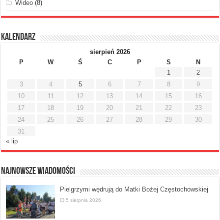
Wideo
(8)
Kalendarz
sierpień 2026
P
W
Ś
C
P
S
N
1
2
3
4
5
6
7
8
9
10
11
12
13
14
15
16
17
18
19
20
21
22
23
24
25
26
27
28
29
30
31
« lip
Najnowsze Wiadomości
Pielgrzymi wędrują do Matki Bożej Częstochowskiej
5 sierpnia 2026