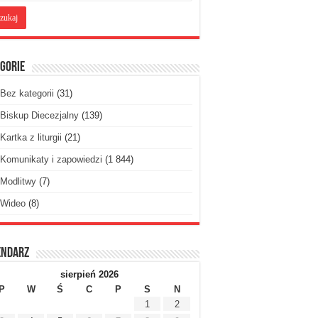
gorie
Bez kategorii
(31)
Biskup Diecezjalny
(139)
Kartka z liturgii
(21)
Komunikaty i zapowiedzi
(1 844)
Modlitwy
(7)
Wideo
(8)
endarz
sierpień 2026
P
W
Ś
C
P
S
N
1
2