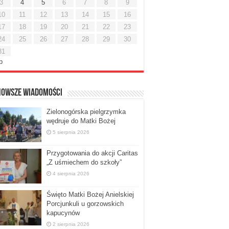
3
4
5
6
7
8
9
10
11
12
13
14
15
16
17
18
19
20
21
22
23
24
25
26
27
28
29
30
31
ip
nowsze Wiadomości
Zielonogórska pielgrzymka
wędruje do Matki Bożej
5 sierpnia 2026
Przygotowania do akcji Caritas
„Z uśmiechem do szkoły”
4 sierpnia 2026
Święto Matki Bożej Anielskiej
Porcjunkuli u gorzowskich
kapucynów
2 sierpnia 2026