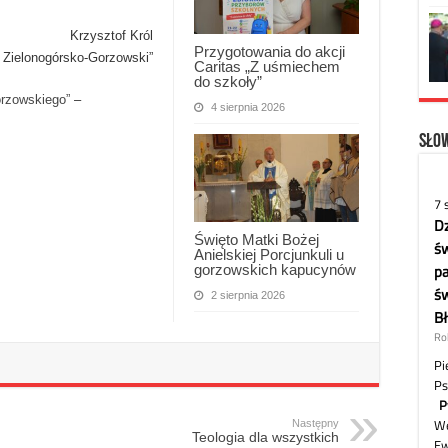
Krzysztof Król
Przygotowania do akcji
 Zielonogórsko-Gorzowski”
Caritas „Z uśmiechem
do szkoły”
orzowskiego”
–
4 sierpnia 2026
Słow
Święto Matki Bożej
Anielskiej Porcjunkuli u
gorzowskich kapucynów
2 sierpnia 2026
Następny
Teologia dla wszystkich