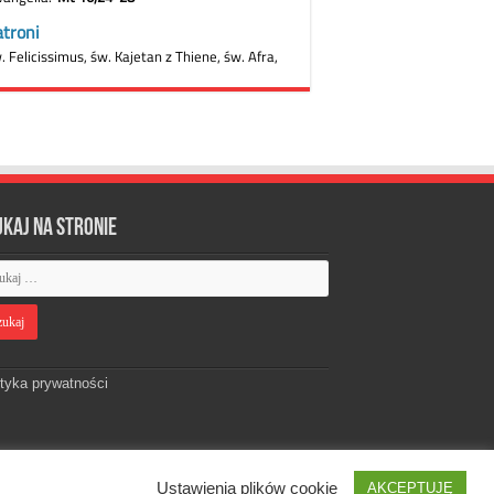
ukaj na stronie
ityka prywatności
Ustawienia plików cookie
AKCEPTUJĘ
Designed by
Webdawid