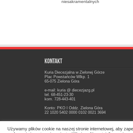
niesakramentalnych
Kontakt
Kuria Diecezjalna w Zielonej Górze
Plac Powstańców Wlkp. 1
65-075 Zielona Góra
e-mail: kuria @ diecezjazg.pl
tel. 68-451-23-30
kom. 728-443-401
Konto: PKO I Oddz. Zielona Góra
22 1020 5402 0000 0102 0021 3694
Używamy plików cookie na naszej stronie internetowej, aby zape
Oficjalna strona Diecezji Zielonogórsko-Gorzow