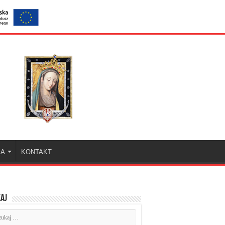
KA
KONTAKT
aj