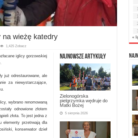
y na wieżę katedry
« l
1,425 Zobacz
Naj
Najnowsze artykuły
złacane iglicy gorzowskiej
.
y już odrestaurowane, ale
nie za niewystarczające,
su.
Zielonogórska
pielgrzymka wędruje do
glicy, wybrano renomowaną
Matki Bożej
zostały odnowione złotem
5 sierpnia 2026
eli złota. To jest jedna z
u elementy przetrwają dla
siński, konserwator dzieł