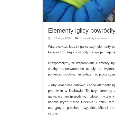
Elementy iglicy powrócił
15 lutego 2020
Komunikaty i zapowiedzi
Wiatrowskaz, krzyż i gałka czyli elementy po
katedry 14 lutego powróciły na swoje miejsce
Przypomnijmy, że wspomniane elementy był
służby konserwatorskie uznały ich wykona
ponieważ mogłyby nie wytrzymać próby cza
– Aby właściwie odnowić cenne elementy i
pracownię w Krakowie. Te trzy elementy 
galwanicznym (prawdziwym złotem) w tzw. kąpi
najtrwalszych metod złocenia. I dzięki tem
następnych pokoleń – wyjaśnia Michał Jaro
sztuki.