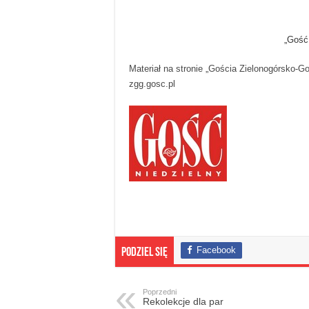
„Gość
Materiał na stronie „Gościa Zielonogórsko-G
zgg.gosc.pl
Facebook
Podziel się
Poprzedni
Rekolekcje dla par