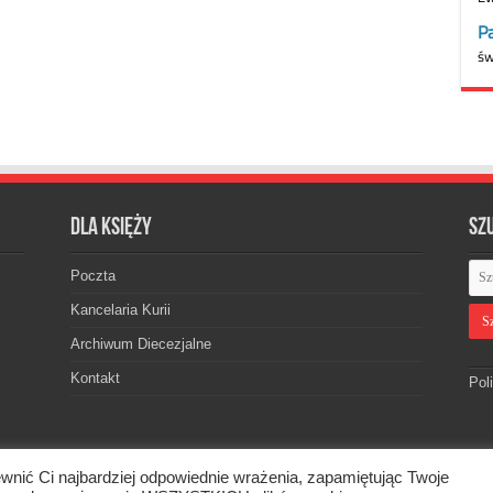
Dla księży
Sz
Poczta
Kancelaria Kurii
Archiwum Diecezjalne
Kontakt
Pol
wnić Ci najbardziej odpowiednie wrażenia, zapamiętując Twoje
skiej. © 2026. Wszelkie prawa zastrzeżone.