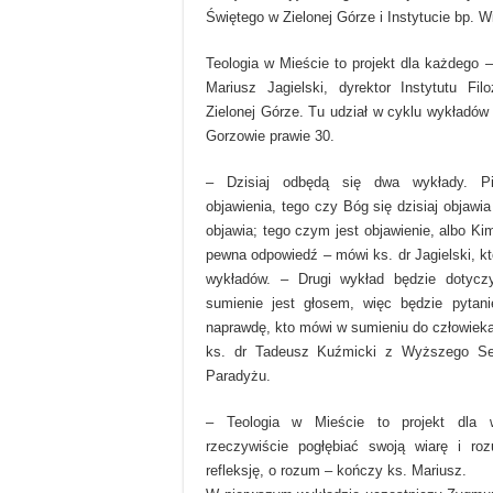
Świętego w Zielonej Górze i Instytucie bp. 
Teologia w Mieście to projekt dla każdego – 
Mariusz Jagielski, dyrektor Instytutu Fil
Zielonej Górze. Tu udział w cyklu wykładów
Gorzowie prawie 30.
– Dzisiaj odbędą się dwa wykłady. Pi
objawienia, tego czy Bóg się dzisiaj objawia
objawia; tego czym jest objawienie, albo Kim
pewna odpowiedź – mówi ks. dr Jagielski, k
wykładów. – Drugi wykład będzie dotycz
sumienie jest głosem, więc będzie pytan
naprawdę, kto mówi w sumieniu do człowieka
ks. dr Tadeusz Kuźmicki z Wyższego S
Paradyżu.
– Teologia w Mieście to projekt dla w
rzeczywiście pogłębiać swoją wiarę i ro
refleksję, o rozum – kończy ks. Mariusz.