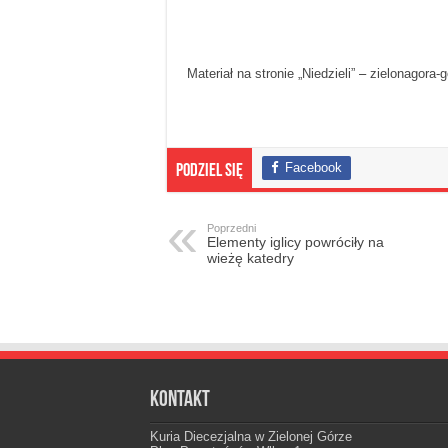
Materiał na stronie „Niedzieli”
–
zielonagora-g
Facebook
Podziel się
Poprzedni
Elementy iglicy powróciły na
wieżę katedry
Kontakt
Kuria Diecezjalna w Zielonej Górze