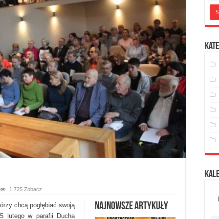
Kate
Kal
1,725 Zobacz
Najnowsze artykuły
tórzy chcą pogłębiać swoją
15 lutego w parafii Ducha