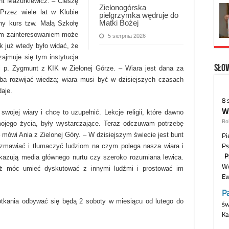
t Mazurkiewicz. – Cieszę
Zielonogórska
Przez wiele lat w Klubie
pielgrzymka wędruje do
Matki Bożej
obny kurs tzw. Małą Szkołę
żnym zainteresowaniem może
5 sierpnia 2026
ak już wtedy było widać, że
zajmuje się tym instytucja
Słow
i p. Zygmunt z KIK w Zielonej Górze. – Wiara jest dana za
ba rozwijać wiedzą; wiara musi być w dzisiejszych czasach
daje.
jej wiary i chcę to uzupełnić. Lekcje religii, które dawno
ojego życia, były wystarczające. Teraz odczuwam potrzebę
– mówi Ania z Zielonej Góry. – W dzisiejszym świecie jest bunt
ozmawiać i tłumaczyć ludziom na czym polega nasza wiara i
ekazują media głównego nurtu czy szeroko rozumiana lewica.
też móc umieć dyskutować z innymi ludźmi i prostować im
otkania odbywać się będą 2 soboty w miesiącu od lutego do