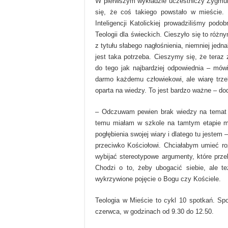
W pierwszym wykładzie uczestniczy Zygmun
się, że coś takiego powstało w mieście. 
Inteligencji Katolickiej prowadziliśmy pod
Teologii dla świeckich. Cieszyło się to ró
z tytułu słabego nagłośnienia, niemniej jedn
jest taka potrzeba. Cieszymy się, że teraz 
do tego jak najbardziej odpowiednia – mów
darmo każdemu człowiekowi, ale wiarę trze
oparta na wiedzy. To jest bardzo ważne – do
– Odczuwam pewien brak wiedzy na temat swo
temu miałam w szkole na tamtym etapie m
pogłębienia swojej wiary i dlatego tu jestem 
przeciwko Kościołowi. Chciałabym umieć r
wybijać stereotypowe argumenty, które prz
Chodzi o to, żeby ubogacić siebie, ale 
wykrzywione pojęcie o Bogu czy Kościele.
Teologia w Mieście to cykl 10 spotkań. Sp
czerwca, w godzinach od 9.30 do 12.50.