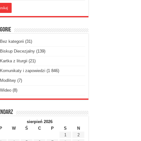
gorie
Bez kategorii
(31)
Biskup Diecezjalny
(139)
Kartka z liturgii
(21)
Komunikaty i zapowiedzi
(1 846)
Modlitwy
(7)
Wideo
(8)
endarz
sierpień 2026
P
W
Ś
C
P
S
N
1
2