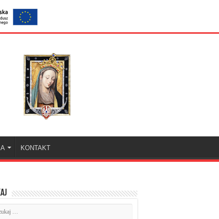
KA
KONTAKT
aj