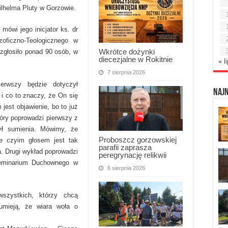
Wilhelma Pluty w Gorzowie.
mówi jego inicjator ks. dr
ozoficzno-Teologicznego w
Wkrótce dożynki
 zgłosiło ponad 90 osób, w
diecezjalne w Rokitnie
« l
7 sierpnia 2026
erwszy będzie dotyczył
Naj
 i co to znaczy, że On się
 jest objawienie, bo to już
tóry poprowadzi pierwszy z
ył sumienia. Mówimy, że
Proboszcz gorzowskiej
ie czyim głosem jest tak
parafii zaprasza
. Drugi wykład poprowadzi
peregrynację relikwii
eminarium Duchownego w
6 sierpnia 2026
szystkich, którzy chcą
zumieją, że wiara woła o