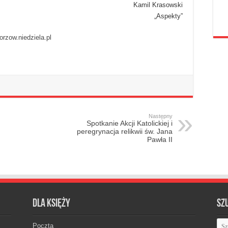
Kamil Krasowski
„Aspekty”
orzow.niedziela.pl
Następny
Spotkanie Akcji Katolickiej i
peregrynacja relikwii św. Jana
Pawła II
Dla księży
Sz
Poczta