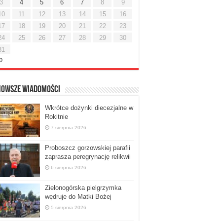
3
4
5
6
7
8
9
10
11
12
13
14
15
16
17
18
19
20
21
22
23
24
25
26
27
28
29
30
31
ip
nowsze Wiadomości
Wkrótce dożynki diecezjalne w
Rokitnie
7 sierpnia 2026
Proboszcz gorzowskiej parafii
zaprasza peregrynację relikwii
6 sierpnia 2026
Zielonogórska pielgrzymka
wędruje do Matki Bożej
5 sierpnia 2026