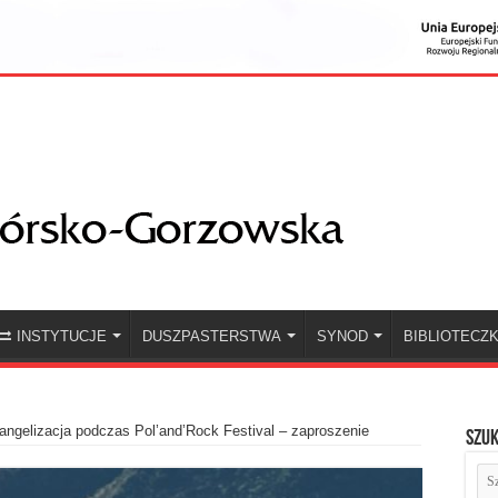
INSTYTUCJE
DUSZPASTERSTWA
SYNOD
BIBLIOTECZ
ngelizacja podczas Pol’and’Rock Festival – zaproszenie
Szuk