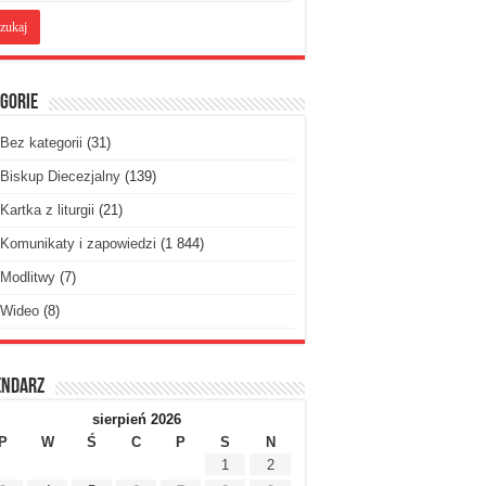
gorie
Bez kategorii
(31)
Biskup Diecezjalny
(139)
Kartka z liturgii
(21)
Komunikaty i zapowiedzi
(1 844)
Modlitwy
(7)
Wideo
(8)
endarz
sierpień 2026
P
W
Ś
C
P
S
N
1
2