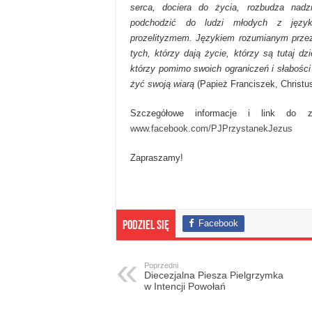
serca, dociera do życia, rozbudza nadzi
podchodzić do ludzi młodych z języ
prozelityzmem. Językiem rozumianym przez
tych, kt
órzy dają życie, kt
órzy są tutaj dzi
kt
órzy pomimo swoich ograniczeń i słabości
żyć swoją wiarą
(Papież Franciszek, Christus 
Szczegółowe informacje i link do 
www.facebook.com/PJPrzystanekJezus
Zapraszamy!
Facebook
Podziel się
Poprzedni
Diecezjalna Piesza Pielgrzymka
w Intencji Powołań