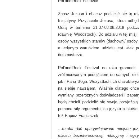
Pol’and’Rock Festival!
Znasz Jezusa i chcesz podzielić się tą re
Inicjatywy Przyjaciele Jezusa, która odbę
Odrą w terminie 31.07-03.08.2019 podcza
(dawniej Woodstock). Do udziału w tej misj
osoby wszystkich stanów (duchowni/ osoby
a jedynym warunkiem udziału jest wiek pe
duszpasterza.
Pol’and’Rock Festival co roku gromadzi
zróżnicowanym podejściem do samych siebi
jak i Pana Boga. Wszystkich ich charaktery
na siebie nawzajem. Właśnie dlatego chc
wymiany przeróżnych doświadczeń i zapatry
będą chcieli podzielić się swoją przyjaźni
pomocą siły argumentu, co języka bliskośc
też Papież Franciszek:
…trzeba dać uprzywilejowane miejsce języ
miłości bezinteresownej, relacyjnej i egzy