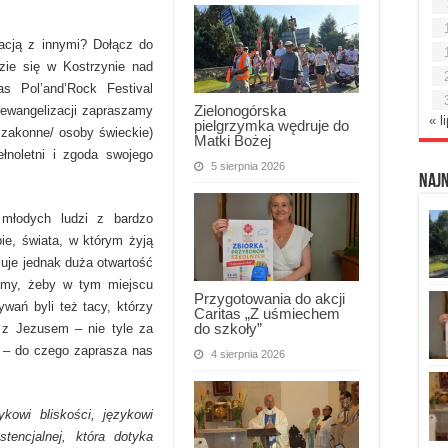
lacją z innymi? Dołącz do
dzie się w Kostrzynie nad
s Pol’and’Rock Festival
Zielonogórska
i ewangelizacji zapraszamy
« l
pielgrzymka wędruje do
 zakonne/ osoby świeckie)
Matki Bożej
łnoletni i zgoda swojego
5 sierpnia 2026
Naj
 młodych ludzi z bardzo
e, świata, w którym żyją
zuje jednak duża otwartość
emy, żeby w tym miejscu
Przygotowania do akcji
wań byli też tacy, którzy
Caritas „Z uśmiechem
do szkoły”
ą z Jezusem – nie tyle za
i – do czego zaprasza nas
4 sierpnia 2026
kowi bliskości, językowi
stencjalnej, kt
óra dotyka