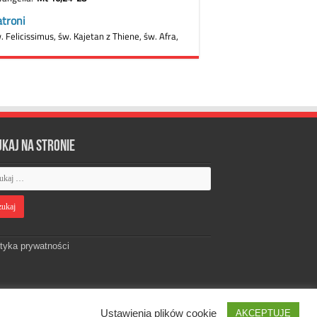
ukaj na stronie
ityka prywatności
Ustawienia plików cookie
AKCEPTUJĘ
Designed by
Webdawid