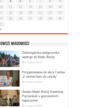
3
4
5
6
7
8
9
10
11
12
13
14
15
16
17
18
19
20
21
22
23
24
25
26
27
28
29
30
31
ip
nowsze Wiadomości
Zielonogórska pielgrzymka
wędruje do Matki Bożej
5 sierpnia 2026
Przygotowania do akcji Caritas
„Z uśmiechem do szkoły”
4 sierpnia 2026
Święto Matki Bożej Anielskiej
Porcjunkuli u gorzowskich
kapucynów
2 sierpnia 2026