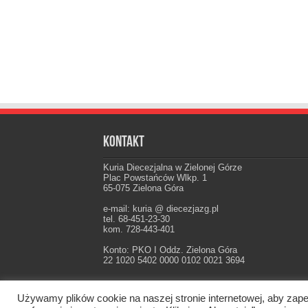
Kontakt
Kuria Diecezjalna w Zielonej Górze
Plac Powstańców Wlkp. 1
65-075 Zielona Góra
e-mail: kuria @ diecezjazg.pl
tel. 68-451-23-30
kom. 728-443-401
Konto: PKO I Oddz. Zielona Góra
22 1020 5402 0000 0102 0021 3694
Używamy plików cookie na naszej stronie internetowej, aby zape
Oficjalna strona Diecezji Zielonogórsko-Gorzow