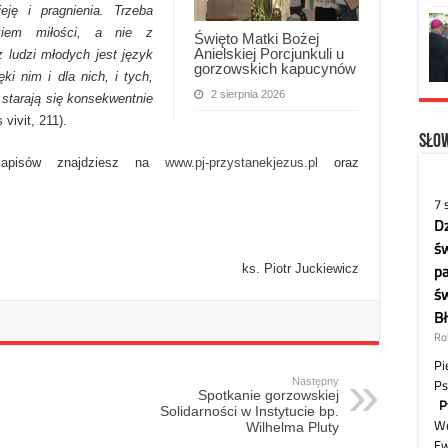
eję i pragnienia. Trzeba
kiem miłości, a nie z
Święto Matki Bożej
Anielskiej Porcjunkuli u
 ludzi młodych jest język
gorzowskich kapucynów
ęki nim i dla nich, i tych,
2 sierpnia 2026
 starają się konsekwentnie
vivit, 211).
Słow
zapisów znajdziesz na
www.pj-przystanekjezus.pl
oraz
ks. Piotr Juckiewicz
Następny
Spotkanie gorzowskiej
Solidarności w Instytucie bp.
Wilhelma Pluty