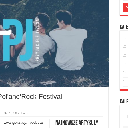
Kate
ol’and’Rock Festival –
Kal
1,836 Zobacz
Najnowsze artykuły
– Ewangelizacja podczas