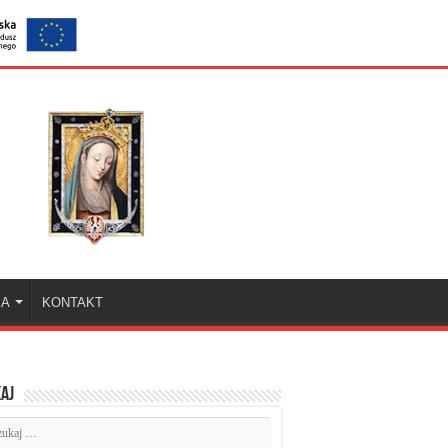
KA
KONTAKT
aj