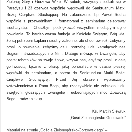
Zielonej Góry i Gorzowa Wlkp. W sobotę wszyscy spotkali się w
Paradyżu i 23 czerwca wspólnie wędrowali do Sanktuarium Matki
Bożej Cierpliwie Słuchającej. Na zakończenie bp Paweł Socha
wspólnie z przewodnikami i formatorami z seminarium celebrował
Eucharystię. – Chciałbym podziękować wszystkim modlącym się o
powołania. To bardzo ważna funkcja w Kościele Świętym, Bóg wie,
że są potrzebni kapłani i siostry zakonne, ale chce również, żebyśmy
prosili o powołania, żebyśmy czuli potrzebę ludzi karmiących nas
Bogiem i świadczących o Nim. Dlatego mówiąc w Ewangelii, aby
posłał robotników na swoje żniwo, wzywa nas, abyśmy prosili z całą
gorliwością, łącznie z ofiarą, jaką ponosiliście w czasie pieszej
wędrówki do seminarium, a potem do Sanktuarium Matki Bożej
Cierpliwie Słuchającej. Przed Jej obrazem wypraszamy
wstawiennictwo u Pana Boga, aby rzeczywiście nie zabrakło ludzi
świętych, głoszących Ewangelię i uobecniających moc Zbawczą
Boga – mówił biskup.
Ks. Marcin Siewruk
„Gość Zielonogórsko-Gorzowski”
Materiał na stronie „Gościa Zielonogórsko-Gorzowskiego”
–