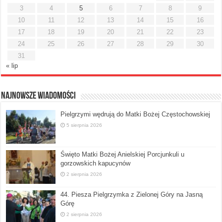
3
4
5
6
7
8
9
10
11
12
13
14
15
16
17
18
19
20
21
22
23
24
25
26
27
28
29
30
31
« lip
Najnowsze Wiadomości
Pielgrzymi wędrują do Matki Bożej Częstochowskiej
5 sierpnia 2026
Święto Matki Bożej Anielskiej Porcjunkuli u
gorzowskich kapucynów
2 sierpnia 2026
44. Piesza Pielgrzymka z Zielonej Góry na Jasną
Górę
2 sierpnia 2026