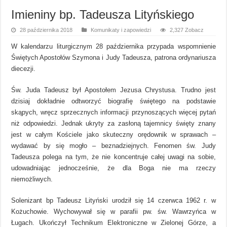
Imieniny bp. Tadeusza Lityńskiego
28 października 2018
Komunikaty i zapowiedzi
2,327 Zobacz
W kalendarzu liturgicznym 28 października przypada wspomnienie
Świętych Apostołów Szymona i Judy Tadeusza, patrona ordynariusza
diecezji.
Św. Juda Tadeusz był Apostołem Jezusa Chrystusa. Trudno jest
dzisiaj dokładnie odtworzyć biografię świętego na podstawie
skąpych, wręcz sprzecznych informacji przynoszących więcej pytań
niż odpowiedzi. Jednak ukryty za zasłoną tajemnicy święty znany
jest w całym Kościele jako skuteczny orędownik w sprawach –
wydawać by się mogło – beznadziejnych. Fenomen św. Judy
Tadeusza polega na tym, że nie koncentruje całej uwagi na sobie,
udowadniając jednocześnie, że dla Boga nie ma rzeczy
niemożliwych.
Solenizant bp Tadeusz Lityński urodził się 14 czerwca 1962 r. w
Kożuchowie. Wychowywał się w parafii pw. św. Wawrzyńca w
Ługach. Ukończył Technikum Elektroniczne w Zielonej Górze, a