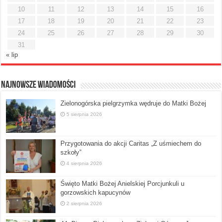
10
11
12
13
14
15
16
17
18
19
20
21
22
23
24
25
26
27
28
29
30
31
« lip
Najnowsze Wiadomości
Zielonogórska pielgrzymka wędruje do Matki Bożej
5 sierpnia 2026
Przygotowania do akcji Caritas „Z uśmiechem do
szkoły”
4 sierpnia 2026
Święto Matki Bożej Anielskiej Porcjunkuli u
gorzowskich kapucynów
2 sierpnia 2026