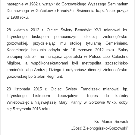
następnie w 1982 r. wstąpił do Gorzowskiego Wyższego Seminarium
Duchownego w Gościkowie-Paradyżu. Święcenia kapłańskie przyjął
w 1988 roku.
28 kwietnia 2012 r. Ojciec Święty Benedykt XVI mianował ks.
Lityńskiego biskupem pomocniczym diecezji zielonogórsko-
gorzowskiej, przydzielając mu stolicę tytularną Cemeriniano.
Konsekracja biskupia odbyła się 16 czerwca 2012 roku. Sakry
biskupiej udzielił mu nuncjusz apostolski w Polsce abp Celestino
Migliore, a współkonsekratorami byli metropolita szczecińsko-
kamieński abp Andrzej Dzięga i ordynariusz diecezji zielonogórsko-
gorzowskiej bp Stefan Regmunt.
23 listopada 2015 r. Ojciec Święty Franciszek mianował bp.
Lityńskiego biskupem diecezjalnym. Ingres do katedry
Wniebowzięcia Najświętszej Maryi Panny w Gorzowie Wlkp. odbył
się 5 stycznia 2016 roku.
Ks. Marcin Siewruk
„Gość Zielonogórsko-Gorzowski”