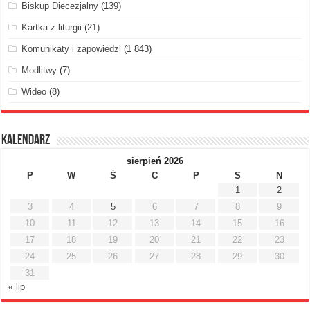
Biskup Diecezjalny
(139)
Kartka z liturgii
(21)
Komunikaty i zapowiedzi
(1 843)
Modlitwy
(7)
Wideo
(8)
Kalendarz
sierpień 2026
P
W
Ś
C
P
S
N
1
2
3
4
5
6
7
8
9
10
11
12
13
14
15
16
17
18
19
20
21
22
23
24
25
26
27
28
29
30
31
« lip