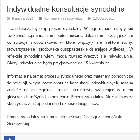
Indywidualne konsultacje synodalne
8 marca 2022
Komunikaty i zapowiedzi
1,368 Zobacz
Trwa diecezjalny etap proces synodalny. W jego ramach odbyły się
już konsultacje parafialne i podsumowania dekanalne. Trwają jeszcze
konsultacje środowiskowe, w które włączyły się niektóre ruchy,
stowarzyszenia i środowiska duszpasterskie działające w diecezji. W
refleksję synodalną wierni mogą również włączyć się indywidualnie.
Głosy indywidualne będą przyjmowane do 15 kwietnia br.
Informacje na temat procesu synodalnego oraz materiały pomocnicze
do refleksji, w tym kwestionariusz konsultacji indywidualnych, można
znaleźć na diecezjalnej stronie internetowej wybierając w menu
głównym dział Synod, a następnie Proces synodalny. Można również
skorzystać z niżej podanego bezpośredniego łącza:
Proces synodalny na stronie internetowej Diecezji Zielonogórsko-
Gorzowskiej