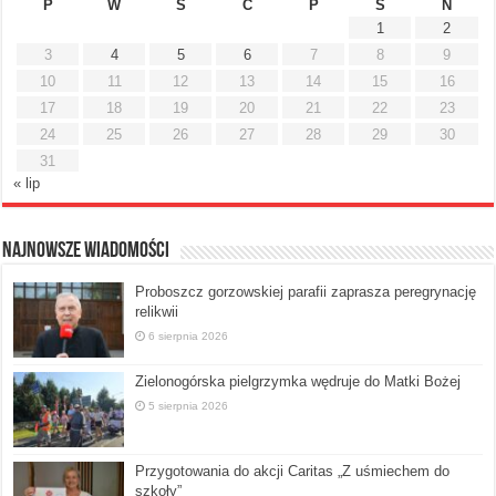
P
W
Ś
C
P
S
N
1
2
3
4
5
6
7
8
9
10
11
12
13
14
15
16
17
18
19
20
21
22
23
24
25
26
27
28
29
30
31
« lip
Najnowsze Wiadomości
Proboszcz gorzowskiej parafii zaprasza peregrynację
relikwii
6 sierpnia 2026
Zielonogórska pielgrzymka wędruje do Matki Bożej
5 sierpnia 2026
Przygotowania do akcji Caritas „Z uśmiechem do
szkoły”