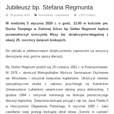
Jubileusz bp. Stefana Regmunta
28 grudnia 2019
Komunikaty i zapowiedzi
2,673 Zobacz
W niedzielę 5 stycznia 2020 r. o godz. 12.00 w kościele pw.
Ducha Świętego w Zielonej Górze bp Stefan Regmunt będzie
przewodniczył uroczystej Mszy św. dziękczynno-błagalnej z
okazji 25. rocznicy święceń biskupich.
Do udziału w jubileuszowym dziękczynieniu zaproszeni są wszyscy
diecezjanie oraz goście spoza diecezji.
Bp Stefan Regmunt urodził się 20 czerwca 1951 r. w Krasnymstawie.
W 1976 r. ukończył Metropolitalne Wyższe Seminarium Duchowne
we Wrocławiu i otrzymał święcenia kapłańskie. Ukończył również
specjalistyczne studia z zakresu psychologii na Katolickim
Uniwersytecie Lubelskim uwieńczone obroną pracy doktorskiej. 3
grudnia 1994 r. otrzymał nominację na biskupa pomocniczego
diecezji legnickiej. Święcenia biskupie przyjął z rąk św. Jana Pawła II
w Uroczystość Objawienia Pańskiego, 6 stycznia 1995 r. Jako
zawołanie swej posługi biskupiej obrał słowa „Servire in caritate”