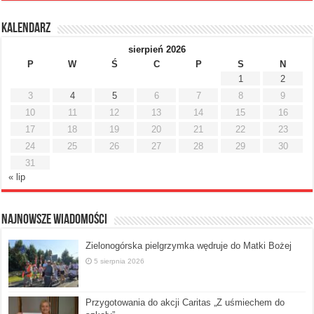
Kalendarz
sierpień 2026
P
W
Ś
C
P
S
N
1
2
3
4
5
6
7
8
9
10
11
12
13
14
15
16
17
18
19
20
21
22
23
24
25
26
27
28
29
30
31
« lip
Najnowsze Wiadomości
Zielonogórska pielgrzymka wędruje do Matki Bożej
5 sierpnia 2026
Przygotowania do akcji Caritas „Z uśmiechem do