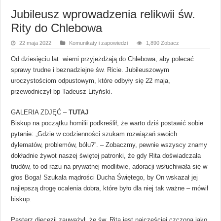
Jubileusz wprowadzenia relikwii św.
Rity do Chlebowa
22 maja 2022
Komunikaty i zapowiedzi
1,890 Zobacz
Od dziesięciu lat wierni przyjeżdżają do Chlebowa, aby polecać
sprawy trudne i beznadziejne św. Ricie. Jubileuszowym
uroczystościom odpustowym, które odbyły się 22 maja,
przewodniczył bp Tadeusz Lityński.
GALERIA ZDJĘĆ –
TUTAJ
Biskup na początku homilii podkreślił, że warto dziś postawić sobie
pytanie: „Gdzie w codzienności szukam rozwiązań swoich
dylematów, problemów, bólu?”. – Zobaczmy, pewnie wszyscy znamy
dokładnie żywot naszej świętej patronki, że gdy Rita doświadczała
trudów, to od razu na prywatnej modlitwie, adoracji wsłuchiwała się w
głos Boga! Szukała mądrości Ducha Świętego, by On wskazał jej
najlepszą drogę ocalenia dobra, które było dla niej tak ważne – mówił
biskup.
Pasterz diecezji zauważył, że św. Rita jest najczęściej czczona jako