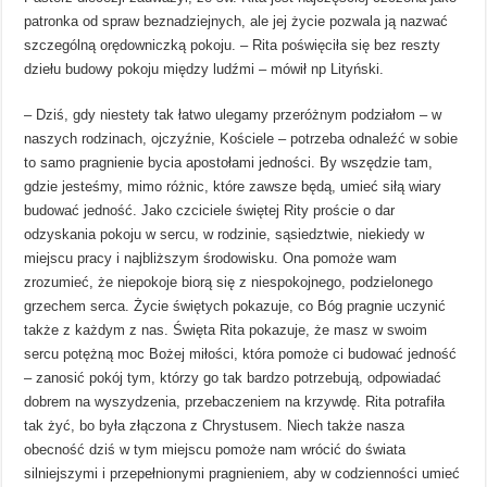
patronka od spraw beznadziejnych, ale jej życie pozwala ją nazwać
szczególną orędowniczką pokoju. – Rita poświęciła się bez reszty
dziełu budowy pokoju między ludźmi – mówił np Lityński.
– Dziś, gdy niestety tak łatwo ulegamy przeróżnym podziałom – w
naszych rodzinach, ojczyźnie, Kościele – potrzeba odnaleźć w sobie
to samo pragnienie bycia apostołami jedności. By wszędzie tam,
gdzie jesteśmy, mimo różnic, które zawsze będą, umieć siłą wiary
budować jedność. Jako czciciele świętej Rity proście o dar
odzyskania pokoju w sercu, w rodzinie, sąsiedztwie, niekiedy w
miejscu pracy i najbliższym środowisku. Ona pomoże wam
zrozumieć, że niepokoje biorą się z niespokojnego, podzielonego
grzechem serca. Życie świętych pokazuje, co Bóg pragnie uczynić
także z każdym z nas. Święta Rita pokazuje, że masz w swoim
sercu potężną moc Bożej miłości, która pomoże ci budować jedność
– zanosić pokój tym, którzy go tak bardzo potrzebują, odpowiadać
dobrem na wyszydzenia, przebaczeniem na krzywdę. Rita potrafiła
tak żyć, bo była złączona z Chrystusem. Niech także nasza
obecność dziś w tym miejscu pomoże nam wrócić do świata
silniejszymi i przepełnionymi pragnieniem, aby w codzienności umieć