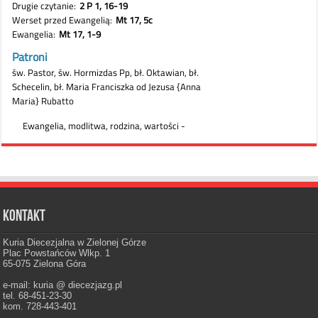
Kontakt
Kuria Diecezjalna w Zielonej Górze
Plac Powstańców Wlkp. 1
65-075 Zielona Góra
e-mail: kuria @ diecezjazg.pl
tel. 68-451-23-30
kom. 728-443-401