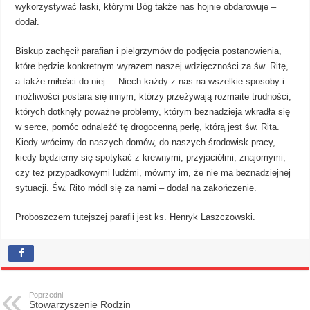
wykorzystywać łaski, którymi Bóg także nas hojnie obdarowuje –
dodał.
Biskup zachęcił parafian i pielgrzymów do podjęcia postanowienia,
które będzie konkretnym wyrazem naszej wdzięczności za św. Ritę,
a także miłości do niej. – Niech każdy z nas na wszelkie sposoby i
możliwości postara się innym, którzy przeżywają rozmaite trudności,
których dotknęły poważne problemy, którym beznadzieja wkradła się
w serce, pomóc odnaleźć tę drogocenną perłę, którą jest św. Rita.
Kiedy wrócimy do naszych domów, do naszych środowisk pracy,
kiedy będziemy się spotykać z krewnymi, przyjaciółmi, znajomymi,
czy też przypadkowymi ludźmi, mówmy im, że nie ma beznadziejnej
sytuacji. Św. Rito módl się za nami – dodał na zakończenie.
Proboszczem tutejszej parafii jest ks. Henryk Laszczowski.
Poprzedni
Stowarzyszenie Rodzin