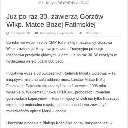
Fot. Krzysztof Król /Foto Gość
Już po raz 30. zawierzą Gorzów
Wlkp. Matce Bożej Fatimskiej
12 maja 2026
Komunikaty i zapowiedzi
535 Zobacz
Co roku we wspomnienie NMP Fatimskiej mieszkańcy Gorzowa
Wlkp. zawierzają Maryi swoje miasto. Tradycyjna procesja
różańcowa przejdzie głównymi ulicami już po raz 30. W zeszłym w
wydarzeniu wzięło udział 600 osób.
Inicjatywa wyszła od ówczesnych Radnych Miasta Gorzowa. – Ta
inicjatywa miała na celu oddanie mieszkańców Matce Bożej
Fatimskiej. Dokonało się uroczyście to 1 czerwca 1996 roku –
wyjaśnia o. Waldemar Grubka OFMCap., proboszcz i gwardian
gorzowskich kapucynów. – Radni miejscy chcieli nie tylko troszczyć
się o sferę materialna miasta, ale chcieli duchowo zawierzyć
mieszkańców opiece Maryi – dodaje.
Uroczysta procesja z Białego Kościółka bo tak nazywana jest w