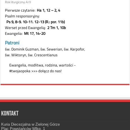
Kontakt
Kuria Diecezjalna w Zielonej Górze
Plac Powstańców Wlkp. 1