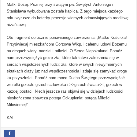
Matki Bożej. Później przy świątyni pw. Świętych Antoniego i
Stanisława wybudowana została kaplica. Z tego miejsca każdego
roku wyrusza do katedry procesja wiernych odmawiających modlitwę
różańcową.
Oto fragment corocznie ponawianego zawierzenia: „Matko Kościoła!
Przyświecaj mieszkańcom Gorzowa Wlkp. i całemu ludowi Bożemu
na drogach wiary, nadziei i miłości. O Serce Niepokalane! Pomóż
nam przezwyciężyć grozę zła, które tak łatwo zakorzenia się w
sercach współczesnych ludzi; zła, które w swych niewymiernych
skutkach ciąży już nad współczesnością i zdaje się zamykać drogę
ku przyszłości. Pomóż nam mocą Ducha Świętego przezwyciężać
wszelki grzech: grzech człowieka i >>grzech świata<<, grzech w
każdej postaci. Niech jeszcze raz objawi się w dziejach ludzkości
nieskończona zbawcza potęga Odkupienia: potęga Miłości
Miłosiernej!”.
KAI