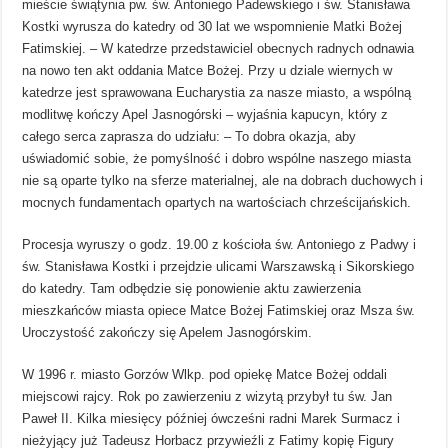
mieście świątynia pw. św. Antoniego Padewskiego i św. Stanisława
Kostki wyrusza do katedry od 30 lat we wspomnienie Matki Bożej
Fatimskiej. – W katedrze przedstawiciel obecnych radnych odnawia
na nowo ten akt oddania Matce Bożej. Przy u dziale wiernych w
katedrze jest sprawowana Eucharystia za nasze miasto, a wspólną
modlitwę kończy Apel Jasnogórski – wyjaśnia kapucyn, który z
całego serca zaprasza do udziału: – To dobra okazja, aby
uświadomić sobie, że pomyślność i dobro wspólne naszego miasta
nie są oparte tylko na sferze materialnej, ale na dobrach duchowych i
mocnych fundamentach opartych na wartościach chrześcijańskich.
Procesja wyruszy o godz. 19.00 z kościoła św. Antoniego z Padwy i
św. Stanisława Kostki i przejdzie ulicami Warszawską i Sikorskiego
do katedry. Tam odbędzie się ponowienie aktu zawierzenia
mieszkańców miasta opiece Matce Bożej Fatimskiej oraz Msza św.
Uroczystość zakończy się Apelem Jasnogórskim.
W 1996 r. miasto Gorzów Wlkp. pod opiekę Matce Bożej oddali
miejscowi rajcy. Rok po zawierzeniu z wizytą przybył tu św. Jan
Paweł II. Kilka miesięcy później ówcześni radni Marek Surmacz i
nieżyjący już Tadeusz Horbacz przywieźli z Fatimy kopię Figury