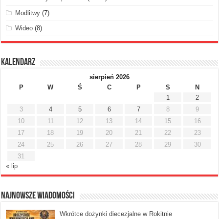
Modlitwy
(7)
Wideo
(8)
Kalendarz
sierpień 2026
P
W
Ś
C
P
S
N
1
2
3
4
5
6
7
8
9
10
11
12
13
14
15
16
17
18
19
20
21
22
23
24
25
26
27
28
29
30
31
« lip
Najnowsze Wiadomości
Wkrótce dożynki diecezjalne w Rokitnie