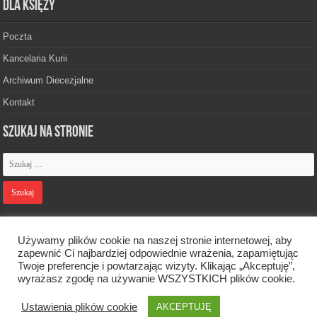
Dla księży
Poczta
Kancelaria Kurii
Archiwum Diecezjalne
Kontakt
Szukaj na stronie
Polityka prywatności
Używamy plików cookie na naszej stronie internetowej, aby
zapewnić Ci najbardziej odpowiednie wrażenia, zapamiętując
Twoje preferencje i powtarzając wizyty. Klikając „Akceptuję”,
Designed by
Webdawid
wyrażasz zgodę na używanie WSZYSTKICH plików cookie.
Ustawienia plików cookie
AKCEPTUJĘ
Oficjalna strona Diecezji Zielonogórsko-Gorzowskiej. © 2026. Wszelkie