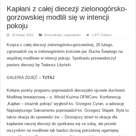
Kapłani z całej diecezji zielonogórsko-
gorzowskiej modlili się w intencji
pokoju
26 lutego 2022
Komunikaty i zapowiedzi
1,977 Zobacz
Księża z całej diecezji zielonogórsko-gorzowskiej, 26 lutego,
zgromadzili się w zielonogórskim kościele pw. Ducha Świętego na
wspólnej modlitwie w intencji pokoju. Spotkaniu przewodniczył
pasterz diecezji bp Tadeusz Lityński.
GALERIA ZDJĘĆ –
TUTAJ
Kolejne punkty programu poprowadzili diecezjalni ojcowie duchowni.
Modlitwę brewiarzową – o. Witold Kuźma OFMConv. Konferencję
„Kapłan – strażnik pokoju” wygłosił ks. Grzegorz Cyran, a adorację
Najświętszego Sakramentu poprowadził ks. Grzegorz Słapek. Była to
także okazja do spowiedzi św. – Dzisiejszy dzień to okazja dla
kapłanów naszej diecezji do spotkania się ze sobą, ale przede
wszystkim na modlitwie tak bardzo dzisiaj potrzebnej ogarniętej