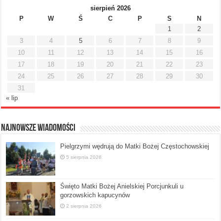
sierpień 2026
P
W
Ś
C
P
S
N
1
2
3
4
5
6
7
8
9
10
11
12
13
14
15
16
17
18
19
20
21
22
23
24
25
26
27
28
29
30
31
« lip
Najnowsze Wiadomości
Pielgrzymi wędrują do Matki Bożej Częstochowskiej
5 sierpnia 2026
Święto Matki Bożej Anielskiej Porcjunkuli u
gorzowskich kapucynów
2 sierpnia 2026