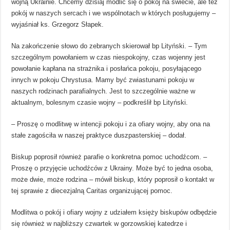
wojną Ukrainie. Chcemy dzisiaj modlić się o pokój na świecie, ale też
pokój w naszych sercach i we wspólnotach w których posługujemy –
wyjaśniał ks. Grzegorz Słapek.
Na zakończenie słowo do zebranych skierował bp Lityński. – Tym
szczególnym powołaniem w czas niespokojny, czas wojenny jest
powołanie kapłana na strażnika i posłańca pokoju, posyłającego
innych w pokoju Chrystusa. Mamy być zwiastunami pokoju w
naszych rodzinach parafialnych. Jest to szczególnie ważne w
aktualnym, bolesnym czasie wojny – podkreślił bp Lityński.
– Proszę o modlitwę w intencji pokoju i za ofiary wojny, aby ona na
stałe zagościła w naszej praktyce duszpasterskiej – dodał.
Biskup poprosił również parafie o konkretna pomoc uchodźcom. –
Proszę o przyjęcie uchodźców z Ukrainy. Może być to jedna osoba,
może dwie, może rodzina – mówił biskup, który poprosił o kontakt w
tej sprawie z diecezjalną Caritas organizującej pomoc.
Modlitwa o pokój i ofiary wojny z udziałem księży biskupów odbędzie
się również w najbliższy czwartek w gorzowskiej katedrze i