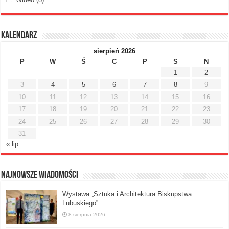
Kalendarz
sierpień 2026
P
W
Ś
C
P
S
N
1
2
3
4
5
6
7
8
9
10
11
12
13
14
15
16
17
18
19
20
21
22
23
24
25
26
27
28
29
30
31
« lip
Najnowsze Wiadomości
Wystawa „Sztuka i Architektura Biskupstwa
Lubuskiego”
8 sierpnia 2026