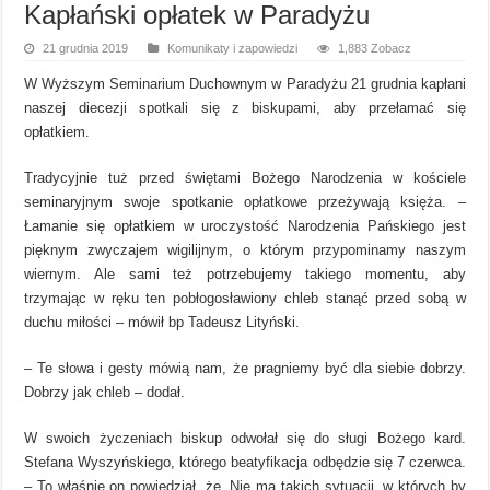
Kapłański opłatek w Paradyżu
21 grudnia 2019
Komunikaty i zapowiedzi
1,883 Zobacz
W Wyższym Seminarium Duchownym w Paradyżu 21 grudnia kapłani
naszej diecezji spotkali się z biskupami, aby przełamać się
opłatkiem.
Tradycyjnie tuż przed świętami Bożego Narodzenia w kościele
seminaryjnym swoje spotkanie opłatkowe przeżywają księża. –
Łamanie się opłatkiem w uroczystość Narodzenia Pańskiego jest
pięknym zwyczajem wigilijnym, o którym przypominamy naszym
wiernym. Ale sami też potrzebujemy takiego momentu, aby
trzymając w ręku ten pobłogosławiony chleb stanąć przed sobą w
duchu miłości – mówił bp Tadeusz Lityński.
– Te słowa i gesty mówią nam, że pragniemy być dla siebie dobrzy.
Dobrzy jak chleb – dodał.
W swoich życzeniach biskup odwołał się do sługi Bożego kard.
Stefana Wyszyńskiego, którego beatyfikacja odbędzie się 7 czerwca.
– To właśnie on powiedział, że „Nie ma takich sytuacji, w których by