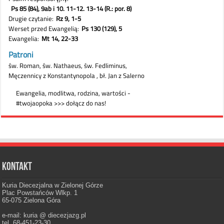
Kontakt
Kuria Diecezjalna w Zielonej Górze
Plac Powstańców Wlkp. 1
65-075 Zielona Góra
e-mail: kuria @ diecezjazg.pl
tel. 68-451-23-30