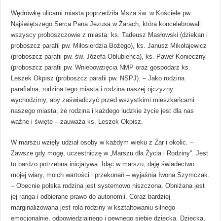
Wędrówkę ulicami miasta poprzedziła Msza św. w Kościele pw.
Najświętszego Serca Pana Jezusa w Żarach, która koncelebrowali
wszyscy proboszczowie z miasta: ks. Tadeusz Masłowski (dziekan i
proboszcz parafii pw. Miłosierdzia Bożego), ks. Janusz Mikołajewicz
(proboszcz parafii pw. św. Józefa Oblubieńca), ks. Paweł Konieczny
(proboszcz parafii pw. Wniebowzięcia NMP oraz gospodarz ks.
Leszek Okpisz (proboszcz parafii pw. NSPJ). – Jako rodzina
parafialna, rodzina tego miasta i rodzina naszej ojczyzny
wychodzimy, aby zaświadczyć przed wszystkimi mieszkańcami
naszego miasta, że rodzina i każdego ludzkie życie jest dla nas
ważne i święte – zauważa ks. Leszek Okpisz.
W marszu wzięły udział osoby w każdym wieku z Żar i okolic. –
Zawsze gdy mogę, uczestniczę w „Marszu dla Życia i Rodziny”. Jest
to bardzo potrzebna inicjatywa. Idąc w marszu, daję świadectwo
mojej wiary, moich wartości i przekonań – wyjaśnia Iwona Szymczak.
– Obecnie polska rodzina jest systemowo niszczona. Obniżana jest
jej ranga i odbierane prawo do autonomii. Coraz bardziej
marginalizowana jest rola rodziny w kształtowaniu silnego
emocjonalnie, odpowiedzialnego i pewnego siebie dziecka. Dziecka,