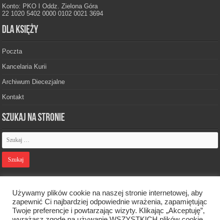
Konto: PKO I Oddz. Zielona Góra
22 1020 5402 0000 0102 0021 3694
Dla księży
Poczta
Kancelaria Kurii
Archiwum Diecezjalne
Kontakt
Szukaj na stronie
Polityka prywatności
Używamy plików cookie na naszej stronie internetowej, aby
zapewnić Ci najbardziej odpowiednie wrażenia, zapamiętując
Twoje preferencje i powtarzając wizyty. Klikając „Akceptuję”,
Designed by
Webdawid
wyrażasz zgodę na używanie WSZYSTKICH plików cookie.