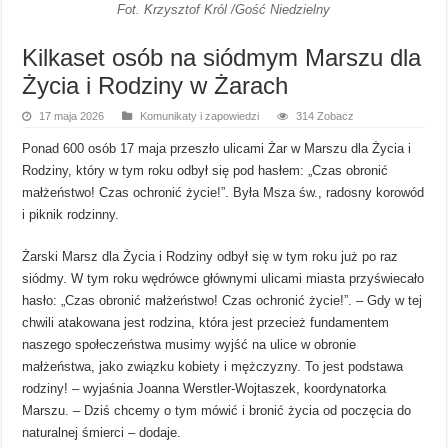
Fot. Krzysztof Król /Gość Niedzielny
Kilkaset osób na siódmym Marszu dla
Życia i Rodziny w Żarach
17 maja 2026
Komunikaty i zapowiedzi
314 Zobacz
Ponad 600 osób 17 maja przeszło ulicami Żar w Marszu dla Życia i
Rodziny, który w tym roku odbył się pod hasłem: „Czas obronić
małżeństwo! Czas ochronić życie!”. Była Msza św., radosny korowód
i piknik rodzinny.
Żarski Marsz dla Życia i Rodziny odbył się w tym roku już po raz
siódmy. W tym roku wędrówce głównymi ulicami miasta przyświecało
hasło: „Czas obronić małżeństwo! Czas ochronić życie!”. – Gdy w tej
chwili atakowana jest rodzina, która jest przecież fundamentem
naszego społeczeństwa musimy wyjść na ulice w obronie
małżeństwa, jako związku kobiety i mężczyzny. To jest podstawa
rodziny! – wyjaśnia Joanna Werstler-Wojtaszek, koordynatorka
Marszu. – Dziś chcemy o tym mówić i bronić życia od poczęcia do
naturalnej śmierci – dodaje.