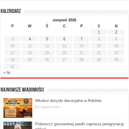
Kalendarz
sierpień 2026
P
W
Ś
C
P
S
N
1
2
3
4
5
6
7
8
9
10
11
12
13
14
15
16
17
18
19
20
21
22
23
24
25
26
27
28
29
30
31
« lip
Najnowsze Wiadomości
Wkrótce dożynki diecezjalne w Rokitnie
7 sierpnia 2026
Proboszcz gorzowskiej parafii zaprasza peregrynację