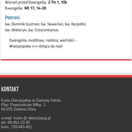
Kontakt
Kuria Diecezjalna w Zielonej Górze
Plac Powstańców Wlkp. 1
65-075 Zielona Góra
e-mail: kuria @ diecezjazg.pl
tel. 68-451-23-30
kom. 728-443-401