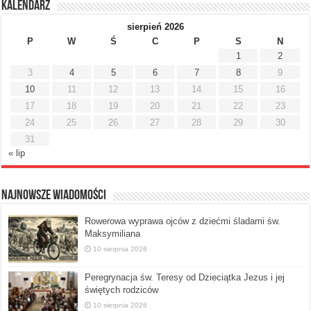
Kalendarz
sierpień 2026
P
W
Ś
C
P
S
N
1
2
3
4
5
6
7
8
9
10
11
12
13
14
15
16
17
18
19
20
21
22
23
24
25
26
27
28
29
30
31
« lip
Najnowsze Wiadomości
Rowerowa wyprawa ojców z dziećmi śladami św.
Maksymiliana
10 sierpnia 2026
Peregrynacja św. Teresy od Dzieciątka Jezus i jej
świętych rodziców
10 sierpnia 2026