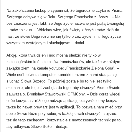
Na zakończenie biskup przypomniał, że tegoroczne czytanie Pisma
Świętego odbywa się w Roku Świętego Franciszka z Asyżu. – Nie
bez znaczenia jest fakt, że Jego życie nazwane jest piątą Ewangelią
– mówił biskup. – Widzimy więc, jak święty z Asyżu mówi dziś do
nas, że słowo Boga rozumie się tylko przez życie nim. Tego życzę
wszystkim czytającym i słuchającym – dodał.
Akcję, która trwa dzień i noc można śledzić nie tylko w
zielonogórskim kościele ojców franciszkanów, ale także w każdym
zakątku ziemi na kanale youtube: „Franciszkanie Zielona Góra”. –
Wiele osób otwiera komputer, komórki i razem z nami starają się
słuchać Słowa Bożego. To później zostaje bo to nie jest tylko
słuchanie, ale to jest zachęta do tego, aby otworzyć Pismo Święte –
zauważa o. Bronisław Staworowski OFMConv. – Dziś coraz więcej
osób korzysta z różnego rodzaju aplikacji, oczywiście my księża
także bo nawet brewiarz jest w aplikacji. To pozwala nam mieć przy
sobie Słowo Boże przy sobie, w każdej chwili otworzyć i zajrzeć. I
też do tego zachęcam: korzystajcie z nowoczesnych technik po to,
aby odkrywać Słowo Boże – dodaje.