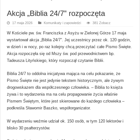
Akcja „Biblia 24/7” rozpoczęta
17 maja 2026
Komunikaty i zapowiedzi
381 Zobacz
W Kościele pw. św. Franciszka z Asyżu w Zielonej Górze 17 maja
wystartował akcja „Biblia 24/7”. Jej uczestnicy przez ok. 120 godzin,
w dzień i w nocy, po raz kolejny chcą przeczytać całe Pismo Święte.
Akcja rozpoczęła się od Mszy św. pod przewodnictwem bp.
Tadeusza Lityńskiego, który rozpoczął czytanie Biblii.
Biblia 24/7 to oddolna inicjatywa mająca na celu pokazanie, że
Pismo Święte nie jest jedynie tekstem historycznym, ale żywym
drogowskazem dla współczesnego człowieka. – Biblia to księża
żywa i to wydarzenia ma na celu propagowanie życia właśnie
Pismem Świętym, które jest skierowane do każdego człowieka –
podkreśla Sławomir Baszko, współorganizator.
W wydarzeniu weźmie udział ok. 150 osób, w tym 120 lektorów i
blisko 30 psałterzystów.