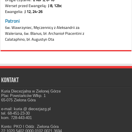
Kontakt
Kuria Diecezjalna w Zielonej Górze
Plac Powstańców Wlkp. 1
65-075 Zielona Góra
e-mail: kuria @ diecezjazg.pl
tel. 68-451-23-30
kom. 728-443-401
Konto: PKO I Oddz. Zielona Góra
22 1020 5402 0000 0102 0021 3694