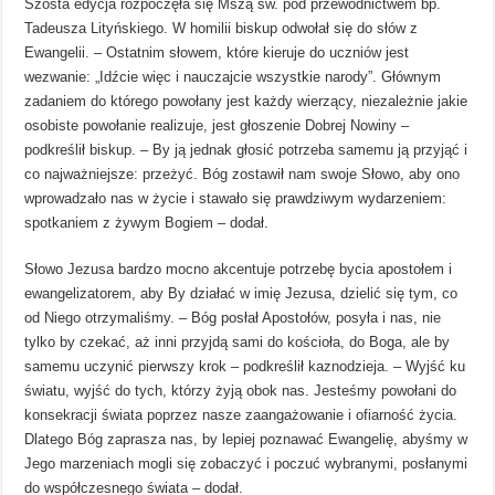
Szósta edycja rozpoczęła się Mszą św. pod przewodnictwem bp.
Tadeusza Lityńskiego. W homilii biskup odwołał się do słów z
Ewangelii. – Ostatnim słowem, które kieruje do uczniów jest
wezwanie: „Idźcie więc i nauczajcie wszystkie narody”. Głównym
zadaniem do którego powołany jest każdy wierzący, niezależnie jakie
osobiste powołanie realizuje, jest głoszenie Dobrej Nowiny –
podkreślił biskup. – By ją jednak głosić potrzeba samemu ją przyjąć i
co najważniejsze: przeżyć. Bóg zostawił nam swoje Słowo, aby ono
wprowadzało nas w życie i stawało się prawdziwym wydarzeniem:
spotkaniem z żywym Bogiem – dodał.
Słowo Jezusa bardzo mocno akcentuje potrzebę bycia apostołem i
ewangelizatorem, aby By działać w imię Jezusa, dzielić się tym, co
od Niego otrzymaliśmy. – Bóg posłał Apostołów, posyła i nas, nie
tylko by czekać, aż inni przyjdą sami do kościoła, do Boga, ale by
samemu uczynić pierwszy krok – podkreślił kaznodzieja. – Wyjść ku
światu, wyjść do tych, którzy żyją obok nas. Jesteśmy powołani do
konsekracji świata poprzez nasze zaangażowanie i ofiarność życia.
Dlatego Bóg zaprasza nas, by lepiej poznawać Ewangelię, abyśmy w
Jego marzeniach mogli się zobaczyć i poczuć wybranymi, posłanymi
do współczesnego świata – dodał.