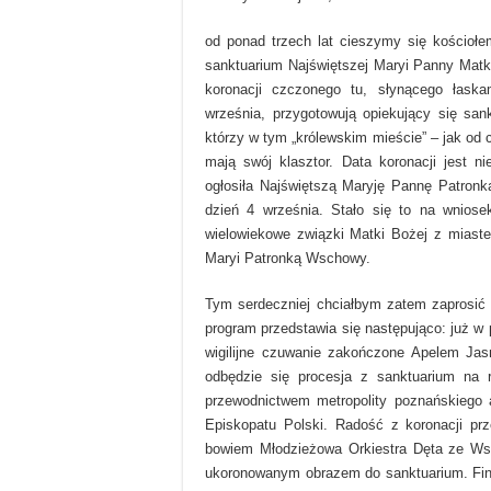
od ponad trzech lat cieszymy się kościołe
sanktuarium Najświętszej Maryi Panny Matk
koronacji czczonego tu, słynącego łask
września, przygotowują opiekujący się san
którzy w tym „królewskim mieście” – jak od
mają swój klasztor. Data koronacji jest 
ogłosiła Najświętszą Maryję Pannę Patron
dzień 4 września. Stało się to na wnios
wielowiekowe związki Matki Bożej z miaste
Maryi Patronką Wschowy.
Tym serdeczniej chciałbym zatem zaprosić 
program przedstawia się następująco: już w 
wigilijne czuwanie zakończone Apelem Jas
odbędzie się procesja z sanktuarium na 
przewodnictwem metropolity poznańskiego 
Episkopatu Polski. Radość z koronacji pr
bowiem Młodzieżowa Orkiestra Dęta ze Wsc
ukoronowanym obrazem do sanktuarium. Fina