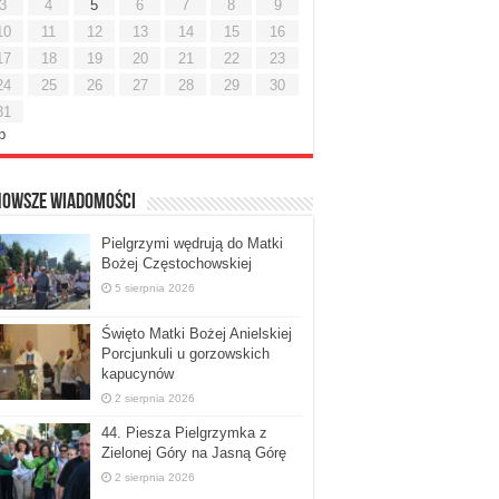
3
4
5
6
7
8
9
10
11
12
13
14
15
16
17
18
19
20
21
22
23
24
25
26
27
28
29
30
31
ip
nowsze Wiadomości
Pielgrzymi wędrują do Matki
Bożej Częstochowskiej
5 sierpnia 2026
Święto Matki Bożej Anielskiej
Porcjunkuli u gorzowskich
kapucynów
2 sierpnia 2026
44. Piesza Pielgrzymka z
Zielonej Góry na Jasną Górę
2 sierpnia 2026