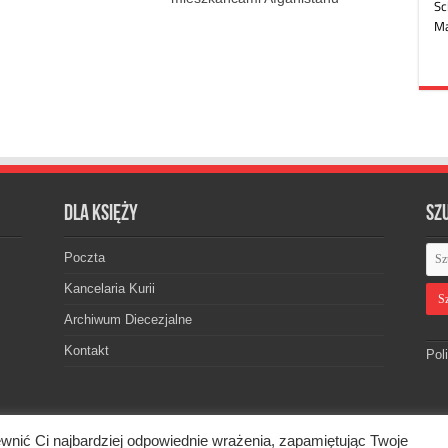
Dla księży
Sz
Poczta
Kancelaria Kurii
Archiwum Diecezjalne
Kontakt
Pol
wnić Ci najbardziej odpowiednie wrażenia, zapamiętując Twoje