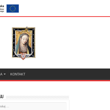
KA
KONTAKT
aj