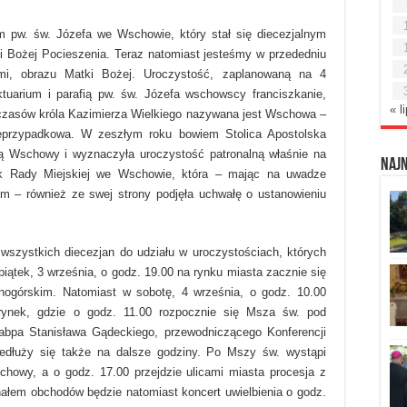
m pw. św. Józefa we Wschowie, który stał się diecezjalnym
i Bożej Pocieszenia. Teraz natomiast jesteśmy w przededniu
ami, obrazu Matki Bożej. Uroczystość, zaplanowaną na 4
ktuarium i parafią pw. św. Józefa wschowscy franciszkanie,
« l
 czasów króla Kazimierza Wielkiego nazywana jest Wschowa –
nieprzypadkowa. W zeszłym roku bowiem Stolica Apostolska
ką Wschowy i wyznaczyła uroczystość patronalną właśnie na
Naj
ek Rady Miejskiej we Wschowie, która – mając na uwadze
m – również ze swej strony podjęła uchwałę o ustanowieniu
wszystkich diecezjan do udziału w uroczystościach, których
piątek, 3 września, o godz. 19.00 na rynku miasta zacznie się
nogórskim. Natomiast w sobotę, 4 września, o godz. 10.00
rynek, gdzie o godz. 11.00 rozpocznie się Msza św. pod
abpa Stanisława Gądeckiego, przewodniczącego Konferencji
zedłuży się także na dalsze godziny. Po Mszy św. wystąpi
howy, a o godz. 17.00 przejdzie ulicami miasta procesja z
łem obchodów będzie natomiast koncert uwielbienia o godz.