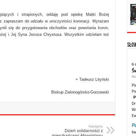
rpiących i strapionych, oddaję pod opiekę Matki Bożej
az zapraszam do udziału w uroczystości koronacji. Wyrażam
ynili się do przygotowania obchodów oraz powstania koron,
ożej i Jej Syna Jezusa Chrystusa. Wszystkim udzielam też
Słow
+ Tadeusz Lityński
Biskup Zielonogórsko-Gorzowski
Następny
Dzień solidarności z
mieszkańcami Afganistanu