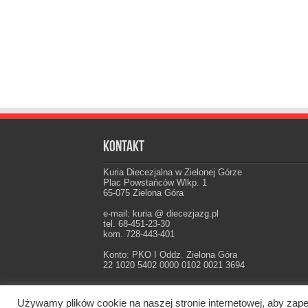
Kontakt
Kuria Diecezjalna w Zielonej Górze
Plac Powstańców Wlkp. 1
65-075 Zielona Góra
e-mail: kuria @ diecezjazg.pl
tel. 68-451-23-30
kom. 728-443-401
Konto: PKO I Oddz. Zielona Góra
22 1020 5402 0000 0102 0021 3694
Używamy plików cookie na naszej stronie internetowej, aby zape