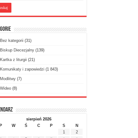
gorie
Bez kategorii
(31)
Biskup Diecezjalny
(139)
Kartka z liturgii
(21)
Komunikaty i zapowiedzi
(1 843)
Modlitwy
(7)
Wideo
(8)
endarz
sierpień 2026
P
W
Ś
C
P
S
N
1
2