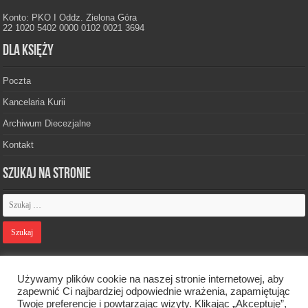
Konto: PKO I Oddz. Zielona Góra
22 1020 5402 0000 0102 0021 3694
Dla księży
Poczta
Kancelaria Kurii
Archiwum Diecezjalne
Kontakt
Szukaj na stronie
Polityka prywatności
Używamy plików cookie na naszej stronie internetowej, aby
zapewnić Ci najbardziej odpowiednie wrażenia, zapamiętując
Twoje preferencje i powtarzając wizyty. Klikając „Akceptuję”,