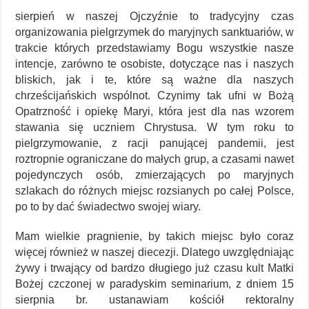
sierpień w naszej Ojczyźnie to tradycyjny czas
organizowania pielgrzymek do maryjnych sanktuariów, w
trakcie których przedstawiamy Bogu wszystkie nasze
intencje, zarówno te osobiste, dotyczące nas i naszych
bliskich, jak i te, które są ważne dla naszych
chrześcijańskich wspólnot. Czynimy tak ufni w Bożą
Opatrzność i opiekę Maryi, która jest dla nas wzorem
stawania się uczniem Chrystusa. W tym roku to
pielgrzymowanie, z racji panującej pandemii, jest
roztropnie ograniczane do małych grup, a czasami nawet
pojedynczych osób, zmierzających po maryjnych
szlakach do różnych miejsc rozsianych po całej Polsce,
po to by dać świadectwo swojej wiary.
Mam wielkie pragnienie, by takich miejsc było coraz
więcej również w naszej diecezji. Dlatego uwzględniając
żywy i trwający od bardzo długiego już czasu kult Matki
Bożej czczonej w paradyskim seminarium, z dniem 15
sierpnia br. ustanawiam kościół rektoralny