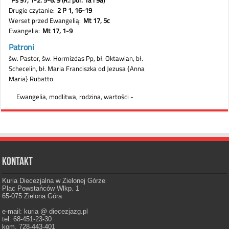
Kontakt
Kuria Diecezjalna w Zielonej Górze
Plac Powstańców Wlkp. 1
65-075 Zielona Góra
e-mail: kuria @ diecezjazg.pl
tel. 68-451-23-30
kom. 728-443-401