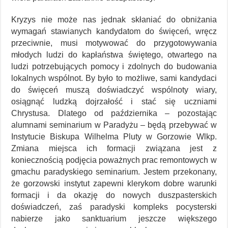
Kryzys nie może nas jednak skłaniać do obniżania
wymagań stawianych kandydatom do święceń, wręcz
przeciwnie, musi motywować do przygotowywania
młodych ludzi do kapłaństwa świętego, otwartego na
ludzi potrzebujących pomocy i zdolnych do budowania
lokalnych wspólnot. By było to możliwe, sami kandydaci
do święceń muszą doświadczyć wspólnoty wiary,
osiągnąć ludzką dojrzałość i stać się uczniami
Chrystusa. Dlatego od października – pozostając
alumnami seminarium w Paradyżu – będą przebywać w
Instytucie Biskupa Wilhelma Pluty w Gorzowie Wlkp.
Zmiana miejsca ich formacji związana jest z
koniecznością podjęcia poważnych prac remontowych w
gmachu paradyskiego seminarium. Jestem przekonany,
że gorzowski instytut zapewni klerykom dobre warunki
formacji i da okazję do nowych duszpasterskich
doświadczeń, zaś paradyski kompleks pocysterski
nabierze jako sanktuarium jeszcze większego