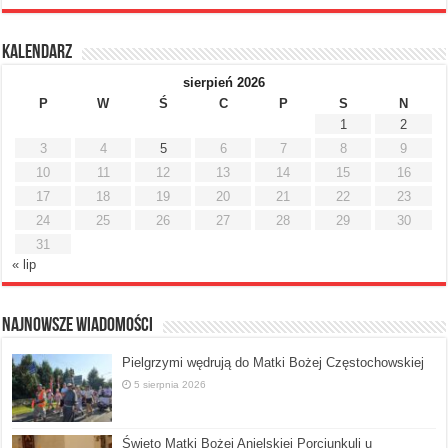
Kalendarz
sierpień 2026
P
W
Ś
C
P
S
N
1
2
3
4
5
6
7
8
9
10
11
12
13
14
15
16
17
18
19
20
21
22
23
24
25
26
27
28
29
30
31
« lip
Najnowsze Wiadomości
Pielgrzymi wędrują do Matki Bożej Częstochowskiej
5 sierpnia 2026
Święto Matki Bożej Anielskiej Porcjunkuli u