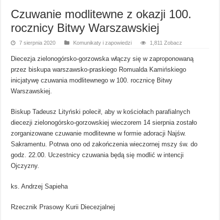
Czuwanie modlitewne z okazji 100.
rocznicy Bitwy Warszawskiej
7 sierpnia 2020
Komunikaty i zapowiedzi
1,811 Zobacz
Diecezja zielonogórsko-gorzowska włączy się w zaproponowaną
przez biskupa warszawsko-praskiego Romualda Kamińskiego
inicjatywę czuwania modlitewnego w 100. rocznicę Bitwy
Warszawskiej.
Biskup Tadeusz Lityński polecił, aby w kościołach parafialnych
diecezji zielonogórsko-gorzowskiej wieczorem 14 sierpnia zostało
zorganizowane czuwanie modlitewne w formie adoracji Najśw.
Sakramentu. Potrwa ono od zakończenia wieczornej mszy św. do
godz. 22.00. Uczestnicy czuwania będą się modlić w intencji
Ojczyzny.
ks. Andrzej Sapieha
Rzecznik Prasowy Kurii Diecezjalnej