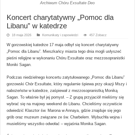
Archiwum Chóru Exsultate Deo
Koncert charytatywny „Pomoc dla
Libanu” w katedrze
18 maja 2026
Komunikaty i zapowiedzi
457 Zobacz
W gorzowskiej katedrze 17 maja odbył się koncert charytatywny
„Pomoc dla Libanu”. Mieszkańcy miasta tego dnia mogli usłyszeć
pieśni religijne w wykonaniu Chóru Exsultate oraz mezzosopranistki
Moniki Sagan.
Podczas niedzielnego koncertu zatytułowanego „Pomoc dla Libanu”
gorzowski Chór Exsultate, który regularnie śpiewa przy okazji Mszy i
nabożeństw w katedrze, zaśpiewał z mezzosopranistką Moniką
Sagan. To właśnie był jej pomysł. – Z grupą przyjaciół mieliśmy się
wybrać się na majowy weekend do Libanu. Chcieliśmy oczywiście
odwiedzić Klasztor św. Marona w Annaya, gdzie znajduje się jego
grób oraz muzeum związane ze św. Charbelem. Wybuchła wojna i
musieliśmy wszystko odwołać – wyjaśnia Monika Sagan.