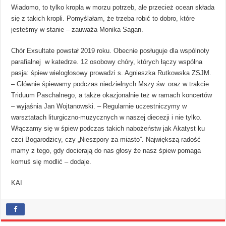
Wiadomo, to tylko kropla w morzu potrzeb, ale przecież ocean składa
się z takich kropli. Pomyślałam, że trzeba robić to dobro, które
jesteśmy w stanie – zauważa Monika Sagan.
Chór Exsultate powstał 2019 roku. Obecnie posługuje dla wspólnoty
parafialnej w katedrze. 12 osobowy chóry, których łączy wspólna
pasja: śpiew wielogłosowy prowadzi s. Agnieszka Rutkowska ZSJM.
– Głównie śpiewamy podczas niedzielnych Mszy św. oraz w trakcie
Triduum Paschalnego, a także okazjonalnie też w ramach koncertów
– wyjaśnia Jan Wojtanowski. – Regularnie uczestniczymy w
warsztatach liturgiczno-muzycznych w naszej diecezji i nie tylko.
Włączamy się w śpiew podczas takich nabożeństw jak Akatyst ku
czci Bogarodzicy, czy „Nieszpory za miasto”. Największą radość
mamy z tego, gdy docierają do nas głosy że nasz śpiew pomaga
komuś się modlić – dodaje.
KAI