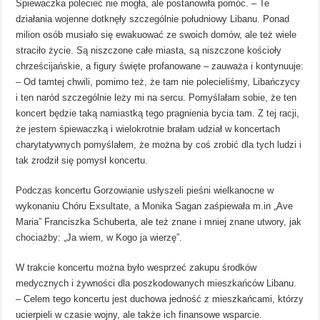
Śpiewaczka polecieć nie mogła, ale postanowiła pomóc. – Te
działania wojenne dotknęły szczególnie południowy Libanu. Ponad
milion osób musiało się ewakuować ze swoich domów, ale też wiele
straciło życie. Są niszczone całe miasta, są niszczone kościoły
chrześcijańskie, a figury święte profanowane – zauważa i kontynuuje:
– Od tamtej chwili, pomimo też, że tam nie polecieliśmy, Libańczycy
i ten naród szczególnie leży mi na sercu. Pomyślałam sobie, że ten
koncert będzie taką namiastką tego pragnienia bycia tam. Z tej racji,
że jestem śpiewaczką i wielokrotnie brałam udział w koncertach
charytatywnych pomyślałem, że można by coś zrobić dla tych ludzi i
tak zrodził się pomysł koncertu.
Podczas koncertu Gorzowianie usłyszeli pieśni wielkanocne w
wykonaniu Chóru Exsultate, a Monika Sagan zaśpiewała m.in „Ave
Maria” Franciszka Schuberta, ale też znane i mniej znane utwory, jak
chociażby: „Ja wiem, w Kogo ja wierzę”.
W trakcie koncertu można było wesprzeć zakupu środków
medycznych i żywności dla poszkodowanych mieszkańców Libanu.
– Celem tego koncertu jest duchowa jedność z mieszkańcami, którzy
ucierpieli w czasie wojny, ale także ich finansowe wsparcie.