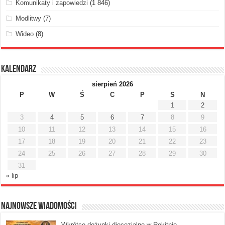
Komunikaty i zapowiedzi
(1 846)
Modlitwy
(7)
Wideo
(8)
Kalendarz
sierpień 2026
P
W
Ś
C
P
S
N
1
2
3
4
5
6
7
8
9
10
11
12
13
14
15
16
17
18
19
20
21
22
23
24
25
26
27
28
29
30
31
« lip
Najnowsze Wiadomości
Wkrótce dożynki diecezjalne w Rokitnie