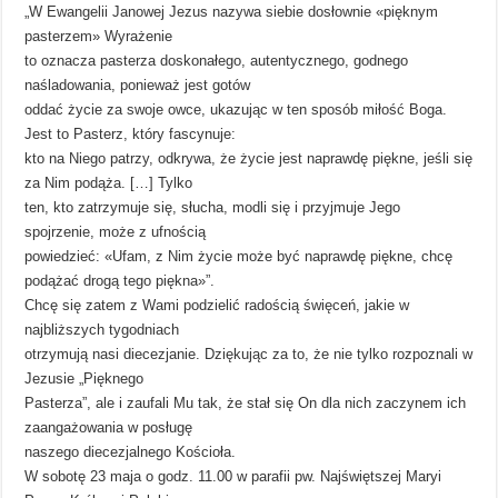
„W Ewangelii Janowej Jezus nazywa siebie dosłownie «pięknym
pasterzem» Wyrażenie
to oznacza pasterza doskonałego, autentycznego, godnego
naśladowania, ponieważ jest gotów
oddać życie za swoje owce, ukazując w ten sposób miłość Boga.
Jest to Pasterz, który fascynuje:
kto na Niego patrzy, odkrywa, że życie jest naprawdę piękne, jeśli się
za Nim podąża. […] Tylko
ten, kto zatrzymuje się, słucha, modli się i przyjmuje Jego
spojrzenie, może z ufnością
powiedzieć: «Ufam, z Nim życie może być naprawdę piękne, chcę
podążać drogą tego piękna»”.
Chcę się zatem z Wami podzielić radością święceń, jakie w
najbliższych tygodniach
otrzymują nasi diecezjanie. Dziękując za to, że nie tylko rozpoznali w
Jezusie „Pięknego
Pasterza”, ale i zaufali Mu tak, że stał się On dla nich zaczynem ich
zaangażowania w posługę
naszego diecezjalnego Kościoła.
W sobotę 23 maja o godz. 11.00 w parafii pw. Najświętszej Maryi