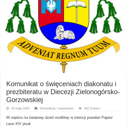
Komunikat o święceniach diakonatu i
prezbiteratu w Diecezji Zielonogórsko-
Gorzowskiej
18 maja 2026
Komunikaty i zapowiedzi
462 Zobacz
W orędziu na światowy dzień modlitwy w intencji powołań Papież
Leon XIV pisał: