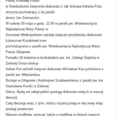
Panny Królowej Polski
w Świebodzinie święcenia diakonatu z rąk biskupa Adriana Puta
otrzyma pochodzący z tej parafii
alumn Jan Siemaszko.
W sobotę 30 maja o godz. 11.00 w parafii pw. Wniebowzięcia
Najświętszej Maryi Panny w
Gorzowie Wielkopolskim udzielę święceń prezbiteratu diakonowi
Łukaszowi Kozakiewiczowi
pochodzącemu z parafii pw. Wniebowzięcia Najświętszej Maryi
Panny Głogowie.
Ponadto 18 kwietnia w konkatedrze pw. św. Jadwigi Śląskiej w
Zielonej Górze biskup
Adrian Put udzielił święceń diakonatu Michałowi Kaczyńskiemu z
parafii pw. Miłosierdzia
Bożego w Głogowie i Andrzejowi Szablewskiemu z parafii pw. św.
Stanisława Kostki w Zielonej
Górze. Będą oni odtąd pełnić posługę diakonów stałych w naszej
diecezji.
Całą diecezję wraz z tymi, którzy rozpoczynają w niej nowy etap
posługi powierzam
Waszej modlitwie, prosząc także o modlitwę w intencji nowych