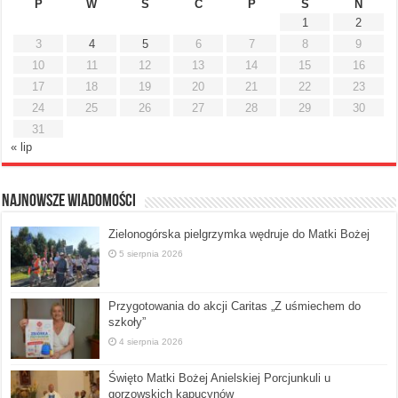
P
W
Ś
C
P
S
N
1
2
3
4
5
6
7
8
9
10
11
12
13
14
15
16
17
18
19
20
21
22
23
24
25
26
27
28
29
30
31
« lip
Najnowsze Wiadomości
Zielonogórska pielgrzymka wędruje do Matki Bożej
5 sierpnia 2026
Przygotowania do akcji Caritas „Z uśmiechem do
szkoły”
4 sierpnia 2026
Święto Matki Bożej Anielskiej Porcjunkuli u
gorzowskich kapucynów