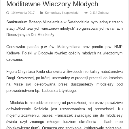
Modlitewne Wieczory Młodych
10 kwietnia 2017
Komunikaty i zapowiedzi
2,114 Zobacz
Sanktuarium Bożego Miłosierdzia w Świebodzinie było jedną z trzech
stacji „Modlitewnych wieczorów młodych” zorganizowanych w ramach
Diecezjalnych Dni Młodzieży.
Gorzowska parafia p.w. św. Maksymiliana oraz parafia p.w. NMP
Królowej Polski w Głogowie również gościły młodych na wieczornym
czuwaniu.
Figura Chrystusa Króla stanowiła w Świebodzinie kulisy nabożeństwa
Drogi Krzyżowej, po której uczestnicy w procesji przeszli do kościoła
na Mszę św. celebrowaną przez duszpasterzy młodzieży pod
przewodnictwem bp. Tadeusza Lityńkiego.
– Młodość to nie oddzielenie się od przeszłości, ale przez prawdziwe
doświadczenie Kościoła jest uszanowaniem tej przeszłości. Ku
mojemu zdziwieniu, papież Franciszek zwracając się do młodzieży
świata użył znanego młodym ludziom określenia – flash mob
(błyskawiczny tłum). Oznacza ono spotkanie, krótkotrwałe zdarzenie,