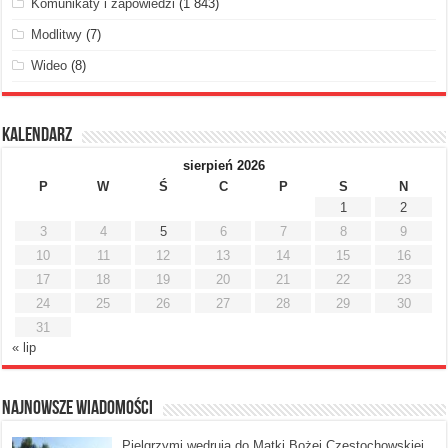
Komunikaty i zapowiedzi
(1 843)
Modlitwy
(7)
Wideo
(8)
Kalendarz
sierpień 2026
P
W
Ś
C
P
S
N
1
2
3
4
5
6
7
8
9
10
11
12
13
14
15
16
17
18
19
20
21
22
23
24
25
26
27
28
29
30
31
« lip
Najnowsze Wiadomości
Pielgrzymi wędrują do Matki Bożej Częstochowskiej