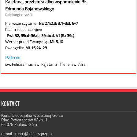
Kontakt
Kuria Diecezjalna w Zielonej Górze
Plac Powstańców Wlkp. 1
65-075 Zielona Góra
e-mail: kuria @ diecezjazg.pl