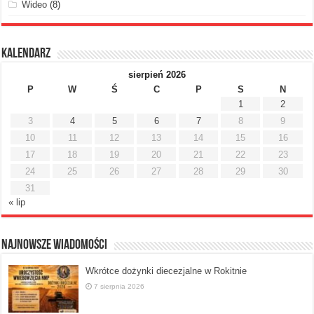
Wideo
(8)
Kalendarz
sierpień 2026
P
W
Ś
C
P
S
N
1
2
3
4
5
6
7
8
9
10
11
12
13
14
15
16
17
18
19
20
21
22
23
24
25
26
27
28
29
30
31
« lip
Najnowsze Wiadomości
Wkrótce dożynki diecezjalne w Rokitnie
7 sierpnia 2026