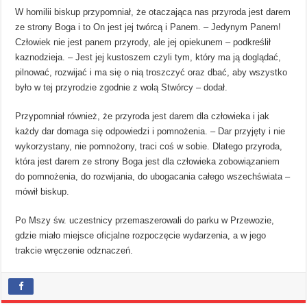
W homilii biskup przypomniał, że otaczająca nas przyroda jest darem
ze strony Boga i to On jest jej twórcą i Panem. – Jedynym Panem!
Człowiek nie jest panem przyrody, ale jej opiekunem – podkreślił
kaznodzieja. – Jest jej kustoszem czyli tym, który ma ją doglądać,
pilnować, rozwijać i ma się o nią troszczyć oraz dbać, aby wszystko
było w tej przyrodzie zgodnie z wolą Stwórcy – dodał.
Przypomniał również, że przyroda jest darem dla człowieka i jak
każdy dar domaga się odpowiedzi i pomnożenia. – Dar przyjęty i nie
wykorzystany, nie pomnożony, traci coś w sobie. Dlatego przyroda,
która jest darem ze strony Boga jest dla człowieka zobowiązaniem
do pomnożenia, do rozwijania, do ubogacania całego wszechświata –
mówił biskup.
Po Mszy św. uczestnicy przemaszerowali do parku w Przewozie,
gdzie miało miejsce oficjalne rozpoczęcie wydarzenia, a w jego
trakcie wręczenie odznaczeń.