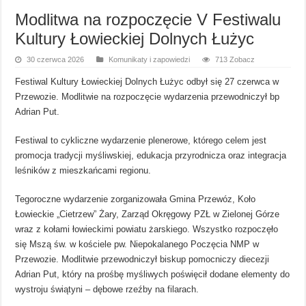
Modlitwa na rozpoczęcie V Festiwalu
Kultury Łowieckiej Dolnych Łużyc
30 czerwca 2026
Komunikaty i zapowiedzi
713 Zobacz
Festiwal Kultury Łowieckiej Dolnych Łużyc odbył się 27 czerwca w
Przewozie. Modlitwie na rozpoczęcie wydarzenia przewodniczył bp
Adrian Put.
Festiwal to cykliczne wydarzenie plenerowe, którego celem jest
promocja tradycji myśliwskiej, edukacja przyrodnicza oraz integracja
leśników z mieszkańcami regionu.
Tegoroczne wydarzenie zorganizowała Gmina Przewóz, Koło
Łowieckie „Cietrzew” Żary, Zarząd Okręgowy PZŁ w Zielonej Górze
wraz z kołami łowieckimi powiatu żarskiego. Wszystko rozpoczęło
się Mszą św. w kościele pw. Niepokalanego Poczęcia NMP w
Przewozie. Modlitwie przewodniczył biskup pomocniczy diecezji
Adrian Put, który na prośbę myśliwych poświęcił dodane elementy do
wystroju świątyni – dębowe rzeźby na filarach.