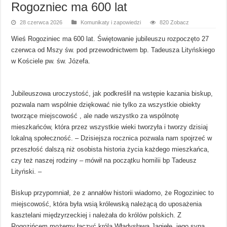
Rogozniec ma 600 lat
28 czerwca 2026
Komunikaty i zapowiedzi
820 Zobacz
Wieś Rogoziniec ma 600 lat. Świętowanie jubileuszu rozpoczęto 27
czerwca od Mszy św. pod przewodnictwem bp. Tadeusza Lityńskiego
w Kościele pw. św. Józefa.
Jubileuszowa uroczystość, jak podkreślił na wstępie kazania biskup,
pozwala nam wspólnie dziękować nie tylko za wszystkie obiekty
tworzące miejscowość , ale nade wszystko za wspólnotę
mieszkańców, która przez wszystkie wieki tworzyła i tworzy dzisiaj
lokalną społeczność. – Dzisiejsza rocznica pozwala nam spojrzeć w
przeszłość dalszą niż osobista historia życia każdego mieszkańca,
czy też naszej rodziny – mówił na początku homilii bp Tadeusz
Lityński. –
Biskup przypomniał, że z annałów historii wiadomo, że Rogoziniec to
miejscowość, która była wsią królewską należącą do uposażenia
kasztelani międzyrzeckiej i należała do królów polskich. Z
Rogozińcem możemy łączyć króla Władysława Jagiełę, jego syna