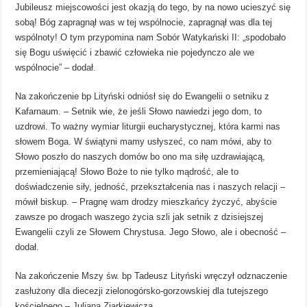
Jubileusz miejscowości jest okazją do tego, by na nowo ucieszyć się
sobą! Bóg zapragnął was w tej wspólnocie, zapragnął was dla tej
wspólnoty! O tym przypomina nam Sobór Watykański II: „spodobało
się Bogu uświęcić i zbawić człowieka nie pojedynczo ale we
wspólnocie” – dodał.
Na zakończenie bp Lityński odniósł się do Ewangelii o setniku z
Kafarnaum. – Setnik wie, że jeśli Słowo nawiedzi jego dom, to
uzdrowi. To ważny wymiar liturgii eucharystycznej, która karmi nas
słowem Boga. W świątyni mamy usłyszeć, co nam mówi, aby to
Słowo poszło do naszych domów bo ono ma siłę uzdrawiającą,
przemieniającą! Słowo Boże to nie tylko mądrość, ale to
doświadczenie siły, jedność, przekształcenia nas i naszych relacji –
mówił biskup. – Pragnę wam drodzy mieszkańcy życzyć, abyście
zawsze po drogach waszego życia szli jak setnik z dzisiejszej
Ewangelii czyli ze Słowem Chrystusa. Jego Słowo, ale i obecność –
dodał.
Na zakończenie Mszy św. bp Tadeusz Lityński wręczył odznaczenie
zasłużony dla diecezji zielonogórsko-gorzowskiej dla tutejszego
kościelnego – Juliana Ziarkiewicza.