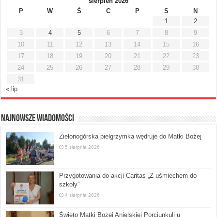
sierpień 2026
P
W
Ś
C
P
S
N
1
2
3
4
5
6
7
8
9
10
11
12
13
14
15
16
17
18
19
20
21
22
23
24
25
26
27
28
29
30
31
« lip
Najnowsze Wiadomości
Zielonogórska pielgrzymka wędruje do Matki Bożej
5 sierpnia 2026
Przygotowania do akcji Caritas „Z uśmiechem do
szkoły”
4 sierpnia 2026
Święto Matki Bożej Anielskiej Porcjunkuli u