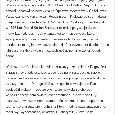
Władysława Warneńczyka. W 1513 roku król Polski Zygmunt Stary
zezwolił opatowi paradyskiemu z Opactwa cystersów w Gościkowie
Paradyżu na wykupienie wsi Rogoziniec. – Królowie polscy nadawali
miejscowości przywileje. W 1552 roku król Polski Zygmunt August i
w 1576 król Polski Stefan Batory potwierdził przywileje dla wsi –
mówił kaznodzieja. – Jak ważna była to miejscowość, która
występuje w tylu dokumentach królewskich. Przyznam, że nie
spotkałem takiej inne w naszej diecezji. Jak ważna jest dzisiaj, że na
jubileusz przybyło wielu znacznych gości, pomimo takiej pogody –
dodał.
W dalszej części kazania biskup zauważył, że jubileusz Rogozińca
zaprasza by z wdzięcznością spojrzeć na przeszłość, uczciwie
nazwać trudne doświadczenia i z nadzieją podjąć odpowiedzialność
za przyszłość. – Do tego dziś szczególnie powołuje nas Pan –
podkreślił biskup. – Dobrze wiemy, że największą chorobą
współczesnego nam świata jest samotność. Kiedy może i Ty
odczuwasz w swoim sercu samotność, niezrozumienie, spójrz na
tych z którymi tutaj się modlisz, z którymi odkrywasz znaczenie tej
modlitwy, wypowiadanej w każdej Eucharystii: „Ojcze nasz”.