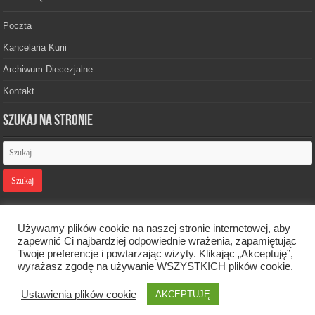
Poczta
Kancelaria Kurii
Archiwum Diecezjalne
Kontakt
Szukaj na stronie
Polityka prywatności
Używamy plików cookie na naszej stronie internetowej, aby
zapewnić Ci najbardziej odpowiednie wrażenia, zapamiętując
Twoje preferencje i powtarzając wizyty. Klikając „Akceptuję”,
Designed by
Webdawid
wyrażasz zgodę na używanie WSZYSTKICH plików cookie.
Ustawienia plików cookie
AKCEPTUJĘ
Oficjalna strona Diecezji Zielonogórsko-Gorzowskiej. © 2026. Wszelkie
prawa zastrzeżone.