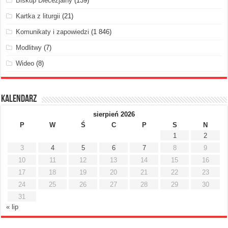
Biskup Diecezjalny
(139)
Kartka z liturgii
(21)
Komunikaty i zapowiedzi
(1 846)
Modlitwy
(7)
Wideo
(8)
Kalendarz
sierpień 2026
P
W
Ś
C
P
S
N
1
2
3
4
5
6
7
8
9
10
11
12
13
14
15
16
17
18
19
20
21
22
23
24
25
26
27
28
29
30
31
« lip