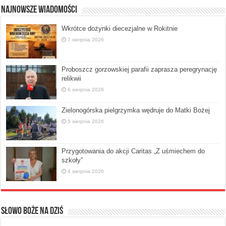
Najnowsze Wiadomości
Wkrótce dożynki diecezjalne w Rokitnie
7 sierpnia 2026
Proboszcz gorzowskiej parafii zaprasza peregrynację
relikwii
6 sierpnia 2026
Zielonogórska pielgrzymka wędruje do Matki Bożej
5 sierpnia 2026
Przygotowania do akcji Caritas „Z uśmiechem do
szkoły”
4 sierpnia 2026
Słowo Boże na dziś