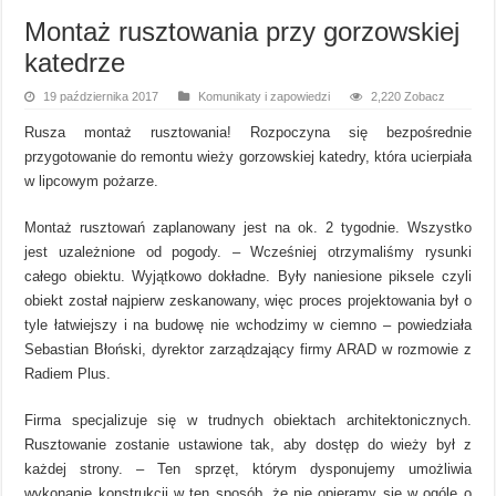
Montaż rusztowania przy gorzowskiej
katedrze
19 października 2017
Komunikaty i zapowiedzi
2,220 Zobacz
Rusza montaż rusztowania! Rozpoczyna się bezpośrednie
przygotowanie do remontu wieży gorzowskiej katedry, która ucierpiała
w lipcowym pożarze.
Montaż rusztowań zaplanowany jest na ok. 2 tygodnie. Wszystko
jest uzależnione od pogody. – Wcześniej otrzymaliśmy rysunki
całego obiektu. Wyjątkowo dokładne. Były naniesione piksele czyli
obiekt został najpierw zeskanowany, więc proces projektowania był o
tyle łatwiejszy i na budowę nie wchodzimy w ciemno – powiedziała
Sebastian Błoński, dyrektor zarządzający firmy ARAD w rozmowie z
Radiem Plus.
Firma specjalizuje się w trudnych obiektach architektonicznych.
Rusztowanie zostanie ustawione tak, aby dostęp do wieży był z
każdej strony. – Ten sprzęt, którym dysponujemy umożliwia
wykonanie konstrukcji w ten sposób, że nie opieramy się w ogóle o