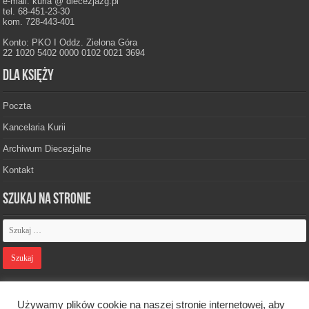
e-mail: kuria @ diecezjazg.pl
tel. 68-451-23-30
kom. 728-443-401
Konto: PKO I Oddz. Zielona Góra
22 1020 5402 0000 0102 0021 3694
Dla księży
Poczta
Kancelaria Kurii
Archiwum Diecezjalne
Kontakt
Szukaj na stronie
Polityka prywatności
Używamy plików cookie na naszej stronie internetowej, aby