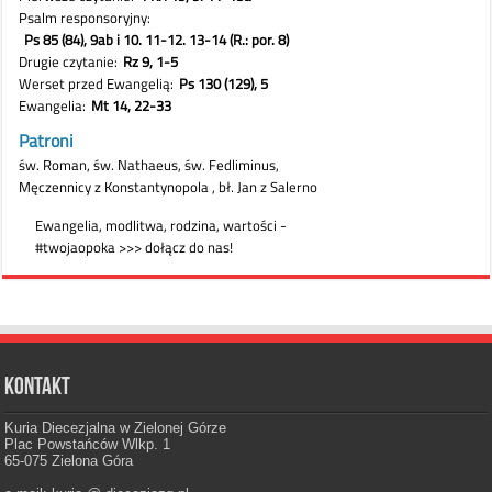
Kontakt
Kuria Diecezjalna w Zielonej Górze
Plac Powstańców Wlkp. 1
65-075 Zielona Góra