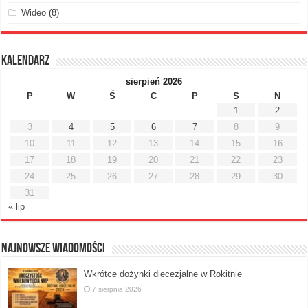
Wideo
(8)
Kalendarz
sierpień 2026
P
W
Ś
C
P
S
N
1
2
3
4
5
6
7
8
9
10
11
12
13
14
15
16
17
18
19
20
21
22
23
24
25
26
27
28
29
30
31
« lip
Najnowsze Wiadomości
Wkrótce dożynki diecezjalne w Rokitnie
7 sierpnia 2026