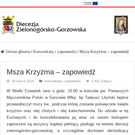
Strona główna
/
Komunikaty i zapowiedzi
/
Msza Krzyżma – zapowiedź
Msza Krzyżma – zapowiedź
26 marca 2018
Komunikaty i zapowiedzi
2,401 Zobacz
W Wielki Czwartek rano o godz. 10.00 w kościele pw. Pierwszych
Męczenników Polski w Gorzowie Wlkp. bp Tadeusz Lityński będzie
przewodniczył mszy św., podczas której zostanie poświęcone święte
krzyżmo oraz olej chorych i olej katechumenów. Do udziału w tej
Eucharystii i do koncelebrowania jej wraz ze swoim biskupem
zaproszeni są wszyscy kapłani pełniący posługę na terenie diecezji
zielonogórsko-gorzowskiej, a szczególnie duchowni obchodzący