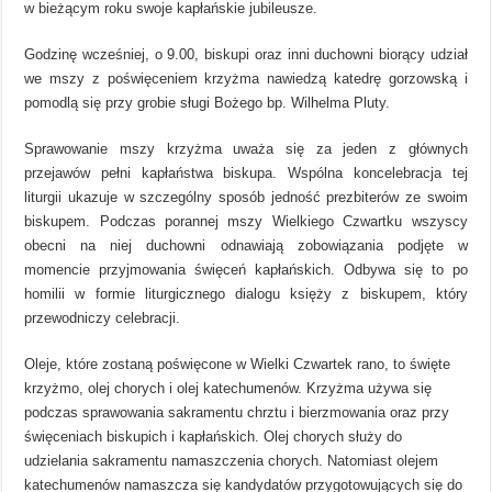
w bieżącym roku swoje kapłańskie jubileusze.
Godzinę wcześniej, o 9.00, biskupi oraz inni duchowni biorący udział
we mszy z poświęceniem krzyżma nawiedzą katedrę gorzowską i
pomodlą się przy grobie sługi Bożego bp. Wilhelma Pluty.
Sprawowanie mszy krzyżma uważa się za jeden z głównych
przejawów pełni kapłaństwa biskupa. Wspólna koncelebracja tej
liturgii ukazuje w szczególny sposób jedność prezbiterów ze swoim
biskupem. Podczas porannej mszy Wielkiego Czwartku wszyscy
obecni na niej duchowni odnawiają zobowiązania podjęte w
momencie przyjmowania święceń kapłańskich. Odbywa się to po
homilii w formie liturgicznego dialogu księży z biskupem, który
przewodniczy celebracji.
Oleje, które zostaną poświęcone w Wielki Czwartek rano, to święte
krzyżmo, olej chorych i olej katechumenów. Krzyżma używa się
podczas sprawowania sakramentu chrztu i bierzmowania oraz przy
święceniach biskupich i kapłańskich. Olej chorych służy do
udzielania sakramentu namaszczenia chorych. Natomiast olejem
katechumenów namaszcza się kandydatów przygotowujących się do