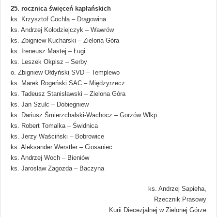
25. rocznica święceń kapłańskich
ks. Krzysztof Cochła – Drągowina
ks. Andrzej Kołodziejczyk – Wawrów
ks. Zbigniew Kucharski – Zielona Góra
ks. Ireneusz Mastej – Ługi
ks. Leszek Okpisz – Serby
o. Zbigniew Ołdyński SVD – Templewo
ks. Marek Rogeński SAC – Międzyrzecz
ks. Tadeusz Stanisławski – Zielona Góra
ks. Jan Szulc – Dobiegniew
ks. Dariusz Śmierzchalski-Wachocz – Gorzów Wlkp.
ks. Robert Tomalka – Świdnica
ks. Jerzy Waściński – Bobrowice
ks. Aleksander Werstler – Ciosaniec
ks. Andrzej Woch – Bieniów
ks. Jarosław Zagozda – Baczyna
ks. Andrzej Sapieha,
Rzecznik Prasowy
Kurii Diecezjalnej w Zielonej Górze