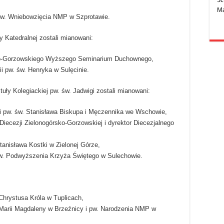
 pw. Wniebowzięcia NMP w Szprotawie.
 Katedralnej zostali mianowani:
rsko-Gorzowskiego Wyższego Seminarium Duchownego,
i pw. św. Henryka w Sulęcinie.
uły Kolegiackiej pw. św. Jadwigi zostali mianowani:
ii pw. św. Stanisława Biskupa i Męczennika we Wschowie,
 Diecezji Zielonogórsko-Gorzowskiej i dyrektor Diecezjalnego
Stanisława Kostki w Zielonej Górze,
pw. Podwyższenia Krzyża Świętego w Sulechowie.
 Chrystusa Króla w Tuplicach,
. Marii Magdaleny w Brzeźnicy i pw. Narodzenia NMP w