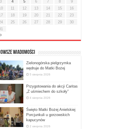
3
4
5
6
7
8
9
10
11
12
13
14
15
16
17
18
19
20
21
22
23
24
25
26
27
28
29
30
31
ip
nowsze Wiadomości
Zielonogórska pielgrzymka
wędruje do Matki Bożej
5 sierpnia 2026
Przygotowania do akcji Caritas
„Z uśmiechem do szkoły”
4 sierpnia 2026
Święto Matki Bożej Anielskiej
Porcjunkuli u gorzowskich
kapucynów
2 sierpnia 2026