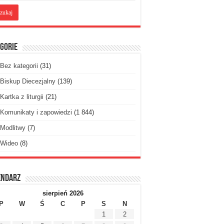
gorie
Bez kategorii
(31)
Biskup Diecezjalny
(139)
Kartka z liturgii
(21)
Komunikaty i zapowiedzi
(1 844)
Modlitwy
(7)
Wideo
(8)
endarz
sierpień 2026
P
W
Ś
C
P
S
N
1
2