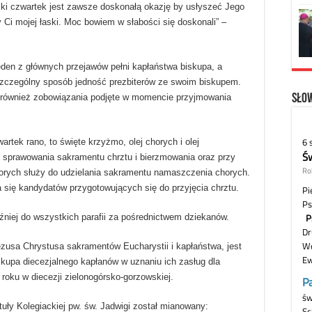
lki czwartek jest zawsze doskonałą okazję by usłyszeć Jego
 Ci mojej łaski. Moc bowiem w słabości się doskonali” –
en z głównych przejawów pełni kapłaństwa biskupa, a
w szczególny sposób jedność prezbiterów ze swoim biskupem.
Słow
 również zobowiązania podjęte w momencie przyjmowania
artek rano, to święte krzyżmo, olej chorych i olej
sprawowania sakramentu chrztu i bierzmowania oraz przy
chorych służy do udzielania sakramentu namaszczenia chorych.
ię kandydatów przygotowujących się do przyjęcia chrztu.
źniej do wszystkich parafii za pośrednictwem dziekanów.
ezusa Chrystusa sakramentów Eucharystii i kapłaństwa, jest
skupa diecezjalnego kapłanów w uznaniu ich zasług dla
 roku w diecezji zielonogórsko-gorzowskiej.
uły Kolegiackiej pw. św. Jadwigi został mianowany: