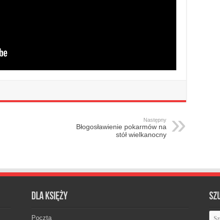
Następny
Błogosławienie pokarmów na
stół wielkanocny
Dla księży
Sz
Poczta