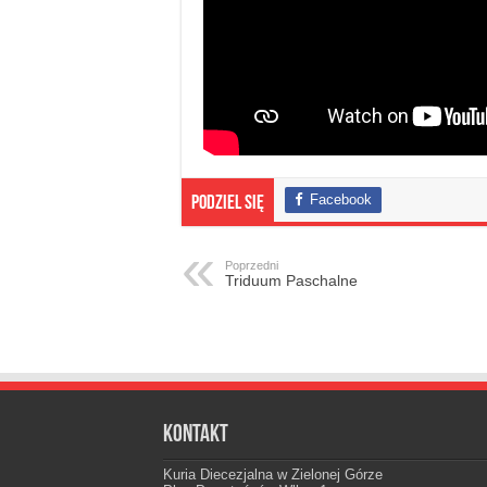
Facebook
Podziel się
Poprzedni
Triduum Paschalne
Kontakt
Kuria Diecezjalna w Zielonej Górze