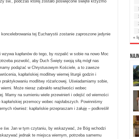
zy św., podczas której zostało poświęcone święte krzyżmo
 koncelebrowania tej Eucharystii zostanie zaproszone jedynie
« l
i wzywa kapłanów do tego, by rozpalić w sobie na nowo Moc
Naj
Potrzeba pozwolić, aby Duch Święty swoją siłą mógł nas
 mamy podążać w Chrystusowym Kościele, a to zawsze
ócenia, kapłańskiej modlitwy wiernej liturgii godzin i
że praktykowaniu modlitwy różańcowej. Uświadamiamy sobie,
 wierni. Może nieraz zabrakło wrażliwości wobec
j. Mamy na sumieniu wiele przewinień i odejść od wierności
 o kapłańskiej przemocy wobec najsłabszych. Powinniśmy
rnych również: kapłańskie przepraszam i żałuję – podkreślił
ze św. Jan w tym czytaniu, by wskazywać, że Bóg wchodzi
 wskazywać jednak te miejsca wiernym, potrzeba samemu