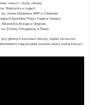
terz chorych i służby zdrowia,
w. św. Wawrzyńca w Ługach,
pw. św. Józefa Oblubieńca NMP w Chlebowie,
świętych Apostołów Piotra i Pawła w Serbach,
w. Miłosierdzia Bożego w Głogowie,
 św. Elżbiety Portugalskiej w Pławiu.
y przy głównych kościołach diecezji, kapłani odznaczeni
antolettum) mają przywilej noszenia rokiety (rodzaj komży) i