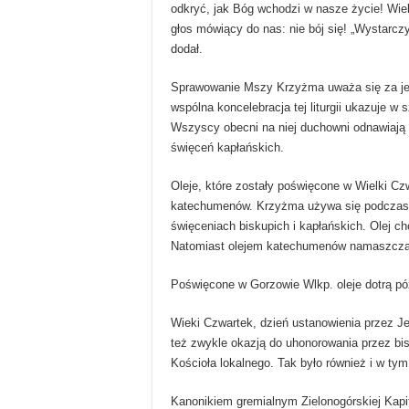
odkryć, jak Bóg wchodzi w nasze życie! Wie
głos mówiący do nas: nie bój się! „Wystarczy
dodał.
Sprawowanie Mszy Krzyżma uważa się za jed
wspólna koncelebracja tej liturgii ukazuje 
Wszyscy obecni na niej duchowni odnawiają
święceń kapłańskich.
Oleje, które zostały poświęcone w Wielki Czw
katechumenów. Krzyżma używa się podczas 
święceniach biskupich i kapłańskich. Olej 
Natomiast olejem katechumenów namaszcza s
Poświęcone w Gorzowie Wlkp. oleje dotrą pó
Wieki Czwartek, dzień ustanowienia przez J
też zwykle okazją do uhonorowania przez bi
Kościoła lokalnego. Tak było również i w tym
Kanonikiem gremialnym Zielonogórskiej Kapit