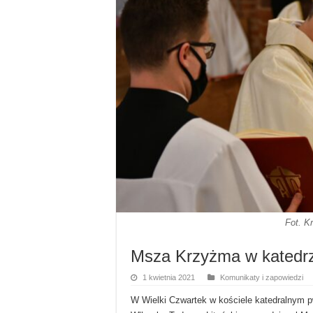
Fot. K
Msza Krzyżma w katedr
1 kwietnia 2021
Komunikaty i zapowiedzi
W Wielki Czwartek w kościele katedralnym 