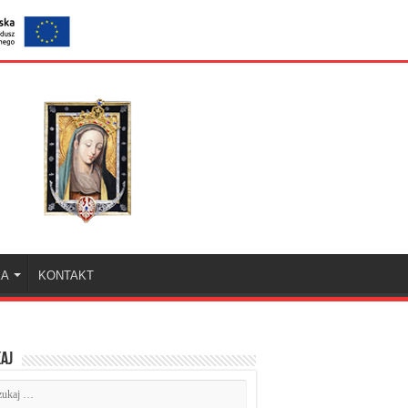
KA
KONTAKT
aj