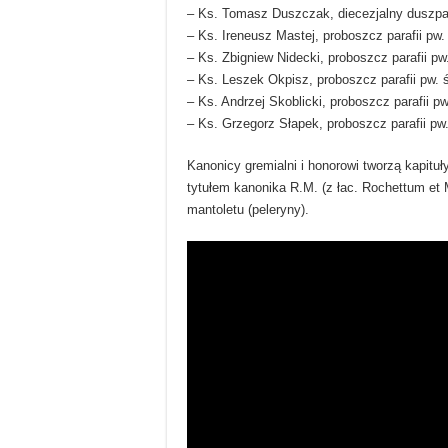
– Ks. Tomasz Duszczak, diecezjalny duszpas
– Ks. Ireneusz Mastej, proboszcz parafii p
– Ks. Zbigniew Nidecki, proboszcz parafii 
– Ks. Leszek Okpisz, proboszcz parafii pw. 
– Ks. Andrzej Skoblicki, proboszcz parafii p
– Ks. Grzegorz Słapek, proboszcz parafii pw.
Kanonicy gremialni i honorowi tworzą kapituł
tytułem kanonika R.M. (z łac. Rochettum et M
mantoletu (peleryny).