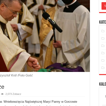
Kate
rzysztof Król /Foto Gość
Kal
ze
2,073 Zobacz
pw. Wniebowzięcia Najświętszej Maryi Panny w Gorzowie