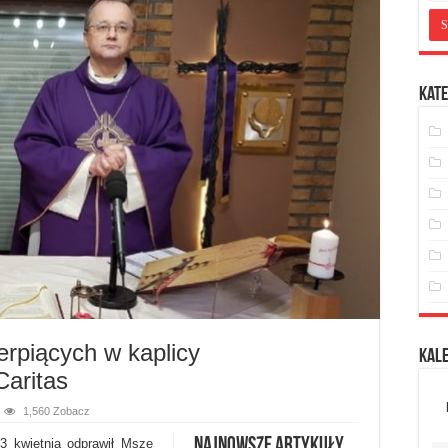
Kate
erpiących w kaplicy
Kal
Caritas
1,560 Zobacz
Najnowsze artykuły
 3 kwietnia odprawił Mszę