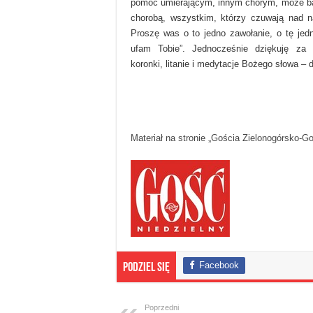
pomóc umierającym, innym chorym, może b
chorobą, wszystkim, którzy czuwają nad 
Proszę was o to jedno zawołanie, o tę jedn
ufam Tobie”. Jednocześnie dziękuję za
koronki, litanie i medytacje Bożego słowa – d
Materiał na stronie „Gościa Zielonogórsko-G
Facebook
Podziel się
Poprzedni