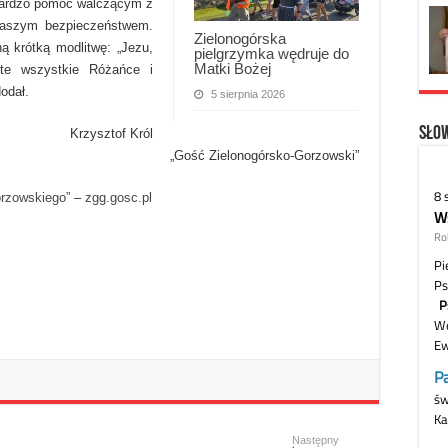
ardzo pomóc walczącym z
naszym bezpieczeństwem.
Zielonogórska
ą krótką modlitwę: „Jezu,
pielgrzymka wędruje do
Matki Bożej
 te wszystkie Różańce i
odał.
5 sierpnia 2026
Słow
Krzysztof Król
„Gość Zielonogórsko-Gorzowski”
orzowskiego”
–
zgg.gosc.pl
Następny