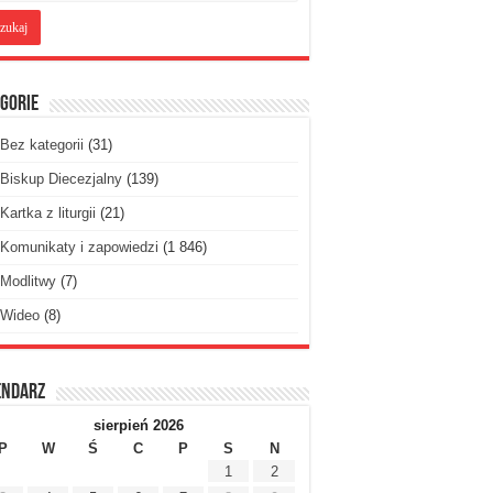
gorie
Bez kategorii
(31)
Biskup Diecezjalny
(139)
Kartka z liturgii
(21)
Komunikaty i zapowiedzi
(1 846)
Modlitwy
(7)
Wideo
(8)
endarz
sierpień 2026
P
W
Ś
C
P
S
N
1
2