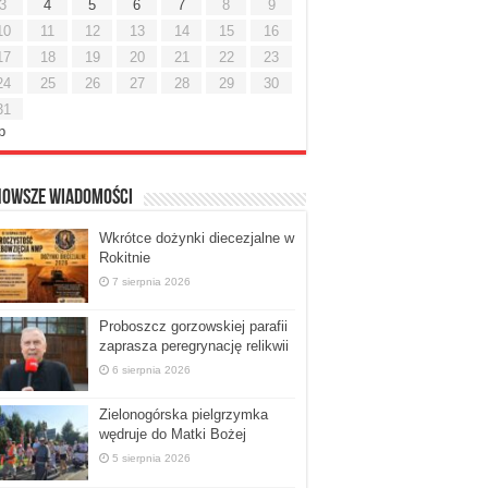
3
4
5
6
7
8
9
10
11
12
13
14
15
16
17
18
19
20
21
22
23
24
25
26
27
28
29
30
31
ip
nowsze Wiadomości
Wkrótce dożynki diecezjalne w
Rokitnie
7 sierpnia 2026
Proboszcz gorzowskiej parafii
zaprasza peregrynację relikwii
6 sierpnia 2026
Zielonogórska pielgrzymka
wędruje do Matki Bożej
5 sierpnia 2026