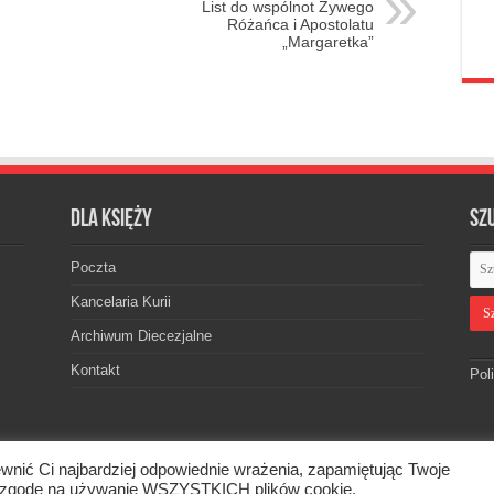
List do wspólnot Żywego
Różańca i Apostolatu
„Margaretka”
Dla księży
Sz
Poczta
Kancelaria Kurii
Archiwum Diecezjalne
Kontakt
Pol
wnić Ci najbardziej odpowiednie wrażenia, zapamiętując Twoje
skiej. © 2026. Wszelkie prawa zastrzeżone.
asz zgodę na używanie WSZYSTKICH plików cookie.