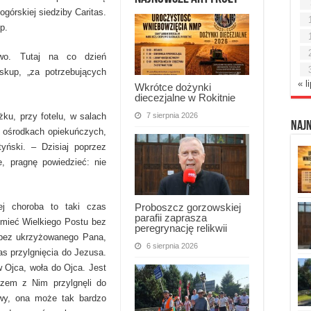
ogórskiej siedziby Caritas.
p.
owo. Tutaj na co dzień
skup, „za potrzebujących
« l
Wkrótce dożynki
diecezjalne w Rokitnie
7 sierpnia 2026
żku, przy fotelu, w salach
Naj
h ośrodkach opiekuńczych,
yński. – Dzisiaj poprzez
e, pragnę powiedzieć: nie
Proboszcz gorzowskiej
ej choroba to taki czas
parafii zaprasza
umieć Wielkiego Postu bez
peregrynację relikwii
 bez ukrzyżowanego Pana,
6 sierpnia 2026
as przylgnięcia do Jezusa.
 Ojca, woła do Ojca. Jest
zem z Nim przylgnęli do
twy, ona może tak bardzo