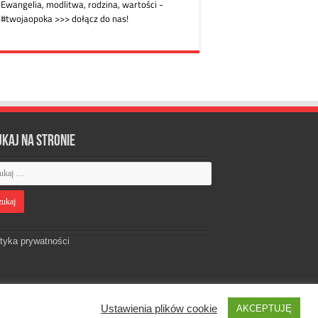
ukaj na stronie
ityka prywatności
Ustawienia plików cookie
AKCEPTUJĘ
Designed by
Webdawid