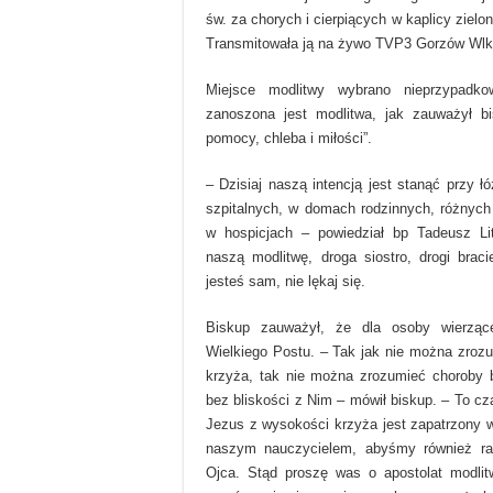
św. za chorych i cierpiących w kaplicy zielon
Transmitowała ją na żywo TVP3 Gorzów Wlk
Miejsce modlitwy wybrano nieprzypadk
zanoszona jest modlitwa, jak zauważył bi
pomocy, chleba i miłości”.
– Dzisiaj naszą intencją jest stanąć przy łó
szpitalnych, w domach rodzinnych, różnyc
w hospicjach – powiedział bp Tadeusz Lit
naszą modlitwę, droga siostro, drogi braci
jesteś sam, nie lękaj się.
Biskup zauważył, że dla osoby wierząc
Wielkiego Postu. – Tak jak nie można zroz
krzyża, tak nie można zrozumieć choroby
bez bliskości z Nim – mówił biskup. – To cz
Jezus z wysokości krzyża jest zapatrzony w
naszym nauczycielem, abyśmy również ra
Ojca. Stąd proszę was o apostolat modli