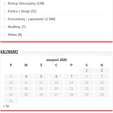
Biskup Diecezjalny
(139)
Kartka z liturgii
(21)
Komunikaty i zapowiedzi
(1 846)
Modlitwy
(7)
Wideo
(8)
Kalendarz
sierpień 2026
P
W
Ś
C
P
S
N
1
2
3
4
5
6
7
8
9
10
11
12
13
14
15
16
17
18
19
20
21
22
23
24
25
26
27
28
29
30
31
« lip