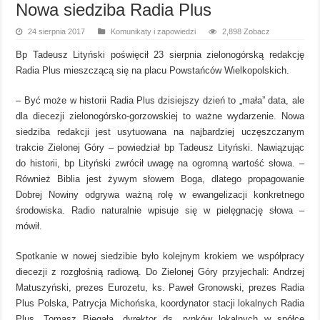
Nowa siedziba Radia Plus
24 sierpnia 2017
Komunikaty i zapowiedzi
2,898 Zobacz
Bp Tadeusz Lityński poświęcił 23 sierpnia zielonogórską redakcję
Radia Plus mieszczącą się na placu Powstańców Wielkopolskich.
– Być może w historii Radia Plus dzisiejszy dzień to „mała” data, ale
dla diecezji zielonogórsko-gorzowskiej to ważne wydarzenie. Nowa
siedziba redakcji jest usytuowana na najbardziej uczęszczanym
trakcie Zielonej Góry – powiedział bp Tadeusz Lityński. Nawiązując
do historii, bp Lityński zwrócił uwagę na ogromną wartość słowa. –
Również Biblia jest żywym słowem Boga, dlatego propagowanie
Dobrej Nowiny odgrywa ważną rolę w ewangelizacji konkretnego
środowiska. Radio naturalnie wpisuje się w pielęgnację słowa –
mówił.
Spotkanie w nowej siedzibie było kolejnym krokiem we współpracy
diecezji z rozgłośnią radiową. Do Zielonej Góry przyjechali: Andrzej
Matuszyński, prezes Eurozetu, ks. Paweł Gronowski, prezes Radia
Plus Polska, Patrycja Michońska, koordynator stacji lokalnych Radia
Plus, Tomasz Biegała, dyrektor ds. rynków lokalnych w spółce