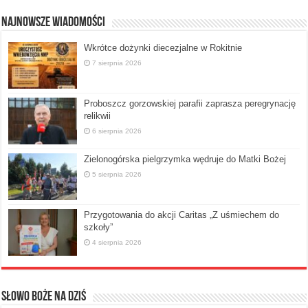
Najnowsze Wiadomości
Wkrótce dożynki diecezjalne w Rokitnie
7 sierpnia 2026
Proboszcz gorzowskiej parafii zaprasza peregrynację
relikwii
6 sierpnia 2026
Zielonogórska pielgrzymka wędruje do Matki Bożej
5 sierpnia 2026
Przygotowania do akcji Caritas „Z uśmiechem do
szkoły”
4 sierpnia 2026
Słowo Boże na dziś