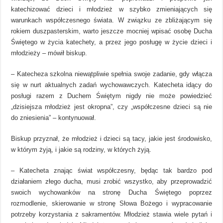
katechizować dzieci i młodzież w szybko zmieniających się
warunkach współczesnego świata. W związku ze zbliżającym się
rokiem duszpasterskim, warto jeszcze mocniej wpisać osobę Ducha
Świętego w życia katechety, a przez jego posługę w życie dzieci i
młodzieży – mówił biskup.
– Katecheza szkolna niewątpliwie spełnia swoje zadanie, gdy włącza
się w nurt aktualnych zadań wychowawczych. Katecheta idący do
posługi razem z Duchem Świętym nigdy nie może powiedzieć
„dzisiejsza młodzież jest okropna”, czy „współczesne dzieci są nie
do zniesienia” – kontynuował.
Biskup przyznał, że młodzież i dzieci są tacy, jakie jest środowisko,
w którym żyją, i jakie są rodziny, w których żyją.
– Katecheta znając świat współczesny, będąc tak bardzo pod
działaniem złego ducha, musi zrobić wszystko, aby przeprowadzić
swoich wychowanków na stronę Ducha Świętego poprzez
rozmodlenie, skierowanie w stronę Słowa Bożego i wypracowanie
potrzeby korzystania z sakramentów. Młodzież stawia wiele pytań i