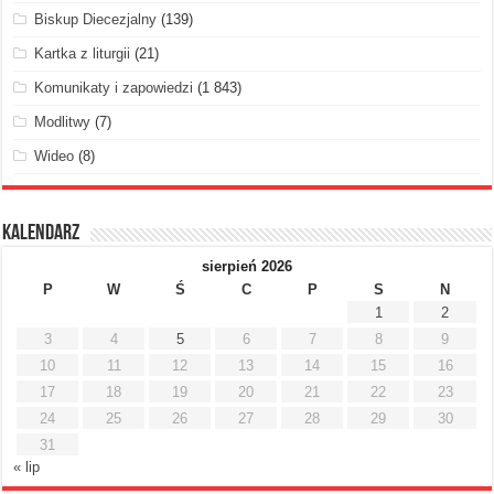
Biskup Diecezjalny
(139)
Kartka z liturgii
(21)
Komunikaty i zapowiedzi
(1 843)
Modlitwy
(7)
Wideo
(8)
Kalendarz
sierpień 2026
P
W
Ś
C
P
S
N
1
2
3
4
5
6
7
8
9
10
11
12
13
14
15
16
17
18
19
20
21
22
23
24
25
26
27
28
29
30
31
« lip