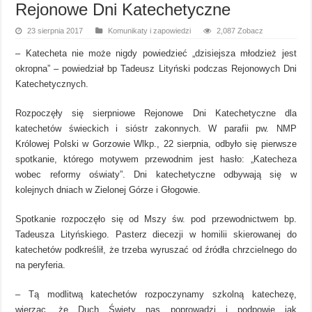
Rejonowe Dni Katechetyczne
23 sierpnia 2017
Komunikaty i zapowiedzi
2,087 Zobacz
– Katecheta nie może nigdy powiedzieć „dzisiejsza młodzież jest
okropna” – powiedział bp Tadeusz Lityński podczas Rejonowych Dni
Katechetycznych.
Rozpoczęły się sierpniowe Rejonowe Dni Katechetyczne dla
katechetów świeckich i sióstr zakonnych. W parafii pw. NMP
Królowej Polski w Gorzowie Wlkp., 22 sierpnia, odbyło się pierwsze
spotkanie, którego motywem przewodnim jest hasło: „Katecheza
wobec reformy oświaty”. Dni katechetyczne odbywają się w
kolejnych dniach w Zielonej Górze i Głogowie.
Spotkanie rozpoczęło się od Mszy św. pod przewodnictwem bp.
Tadeusza Lityńskiego. Pasterz diecezji w homilii skierowanej do
katechetów podkreślił, że trzeba wyruszać od źródła chrzcielnego do
na peryferia.
– Tą modlitwą katechetów rozpoczynamy szkolną katechezę,
wierząc, że Duch Święty nas poprowadzi i podpowie jak