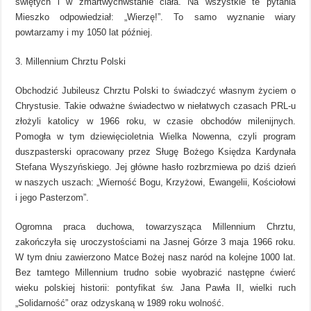
świętych i w zmartwychwstanie ciała. Na wszystkie te pytania
Mieszko odpowiedział: „Wierzę!”. To samo wyznanie wiary
powtarzamy i my 1050 lat później.
3. Millennium Chrztu Polski
Obchodzić Jubileusz Chrztu Polski to świadczyć własnym życiem o
Chrystusie. Takie odważne świadectwo w niełatwych czasach PRL-u
złożyli katolicy w 1966 roku, w czasie obchodów milenijnych.
Pomogła w tym dziewięcioletnia Wielka Nowenna, czyli program
duszpasterski opracowany przez Sługę Bożego Księdza Kardynała
Stefana Wyszyńskiego. Jej główne hasło rozbrzmiewa po dziś dzień
w naszych uszach: „Wierność Bogu, Krzyżowi, Ewangelii, Kościołowi
i jego Pasterzom”.
Ogromna praca duchowa, towarzysząca Millennium Chrztu,
zakończyła się uroczystościami na Jasnej Górze 3 maja 1966 roku.
W tym dniu zawierzono Matce Bożej nasz naród na kolejne 1000 lat.
Bez tamtego Millennium trudno sobie wyobrazić następne ćwierć
wieku polskiej historii: pontyfikat św. Jana Pawła II, wielki ruch
„Solidarność” oraz odzyskaną w 1989 roku wolność.