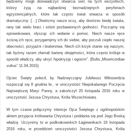
będziemy mogli doświadczyć otwarcia serc na tych wszystkich,
którzy żyją na najbardziej beznadziejnych peryferiach
egzystencjalnych, które tak często świat stwarza w sposób
dramatyczny. […] Otwórzmy nasze oczy, aby dostrzec biedę świata,
rany tak wielu braci i sióstr pozbawionych godności. Poczujmy się
sprowokowani, słysząc ich wołanie o pomoc. Niech nasze ręce
ścisną ich ręce, przygarnijmy ich do siebie, aby poczuli ciepło naszej
obecności, przyjaźni i braterstwa. Niech ich krzyk stanie się naszym,
tak byśmy razem złamali barierę obojętności, która często króluje w
sposób władczy, aby ukryć hipokryzję i egoizm”. (Bulla „Misericordiae
vultus” 11.04.2015)
Ojciec Święty polecił, by Nadzwyczajny Jubileusz Miłosierdzia
rozpoczął się 8 grudnia br., w uroczystość Niepokalanego Poczęcia
Najświętszej Maryi Panny, a zakończył 20 listopada 2016 roku w
uroczystość Jezusa Chrystusa, Króla Wszechświata.
W tym czasie połączymy intencje Ojca Świętego z ogólnopolskim
aktem przyjęcia królowania Chrystusa i poddania się pod Jego Boską
władzę. Uczynimy to w podkrakowskich Łagiewnikach 19 listopada
2016 roku, w przeddzień uroczystości Jezusa Chrystusa, Króla