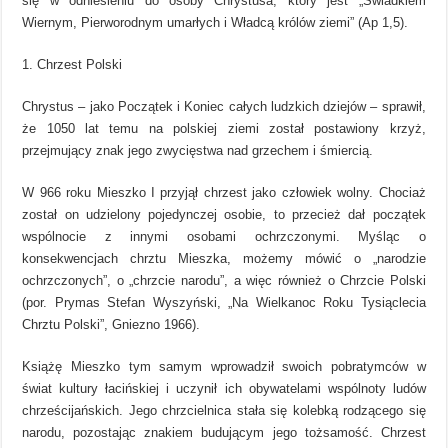
się w odniesieniu do osoby Chrystusa, który jest „Świadkiem
Wiernym, Pierworodnym umarłych i Władcą królów ziemi” (Ap 1,5).
1. Chrzest Polski
Chrystus – jako Początek i Koniec całych ludzkich dziejów – sprawił,
że 1050 lat temu na polskiej ziemi został postawiony krzyż,
przejmujący znak jego zwycięstwa nad grzechem i śmiercią.
W 966 roku Mieszko I przyjął chrzest jako człowiek wolny. Chociaż
został on udzielony pojedynczej osobie, to przecież dał początek
wspólnocie z innymi osobami ochrzczonymi. Myśląc o
konsekwencjach chrztu Mieszka, możemy mówić o „narodzie
ochrzczonych”, o „chrzcie narodu”, a więc również o Chrzcie Polski
(por. Prymas Stefan Wyszyński, „Na Wielkanoc Roku Tysiąclecia
Chrztu Polski”, Gniezno 1966).
Książę Mieszko tym samym wprowadził swoich pobratymców w
świat kultury łacińskiej i uczynił ich obywatelami wspólnoty ludów
chrześcijańskich. Jego chrzcielnica stała się kolebką rodzącego się
narodu, pozostając znakiem budującym jego tożsamość. Chrzest