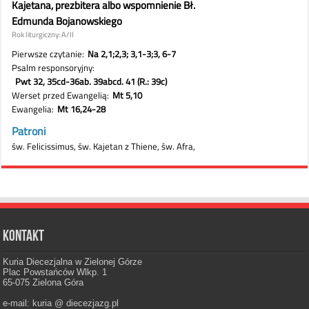
Kontakt
Kuria Diecezjalna w Zielonej Górze
Plac Powstańców Wlkp. 1
65-075 Zielona Góra
e-mail: kuria @ diecezjazg.pl