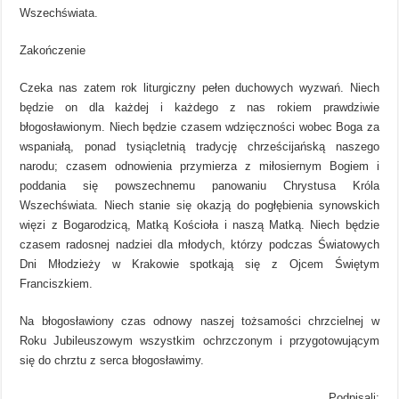
Wszechświata.
Zakończenie
Czeka nas zatem rok liturgiczny pełen duchowych wyzwań. Niech
będzie on dla każdej i każdego z nas rokiem prawdziwie
błogosławionym. Niech będzie czasem wdzięczności wobec Boga za
wspaniałą, ponad tysiącletnią tradycję chrześcijańską naszego
narodu; czasem odnowienia przymierza z miłosiernym Bogiem i
poddania się powszechnemu panowaniu Chrystusa Króla
Wszechświata. Niech stanie się okazją do pogłębienia synowskich
więzi z Bogarodzicą, Matką Kościoła i naszą Matką. Niech będzie
czasem radosnej nadziei dla młodych, którzy podczas Światowych
Dni Młodzieży w Krakowie spotkają się z Ojcem Świętym
Franciszkiem.
Na błogosławiony czas odnowy naszej tożsamości chrzcielnej w
Roku Jubileuszowym wszystkim ochrzczonym i przygotowującym
się do chrztu z serca błogosławimy.
Podpisali: