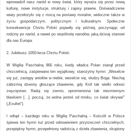
wprowadził nasz naród w nowy świat, który wyraża się przez nową
kulturę, nowe instytucje, struktury i zapisy prawne. Doświadczenie
wiary przełożyło się z mocą na postawy moralne, widoczne także w
życiu gospodarczym, politycznym i kulturalnym. Społeczne
konsekwencje Chrztu Polski pojawiły się później, poczynając od
rodziny po naród, a nawet po wspólnotę narodów, jaką dzisiaj stanowi
dla nas Europa.
2. Jubileusz 1050-lecia Chrztu Polski
W Wigilię Paschalną 966 roku, kiedy władca Polan stanął przed
chrzcielnicą, zaśpiewano ten wyjątkowy, starożytny hymn: „Weselcie
się już, zastępy aniołów w niebie, weselcie się, słudzy Boga. Niechaj
zabrzmią dzwony głoszące zbawienie, gdy Król tak wielki odnosi
zwycięstwo. Raduj się ziemio, opromieniona tak niezmiernym
blaskiem […], poczuj, że wolna jesteś od mroku, co świat okrywa!”
(„Exultet”).
I odtąd – każdego roku w Wigilię Paschalną – Kościół w Polsce
śpiewa ten hymn tuż przed odnowieniem przyrzeczeń chrzcielnych;
przepiękny hymn, przepełniony radością z dzieła zbawienia, skupiony