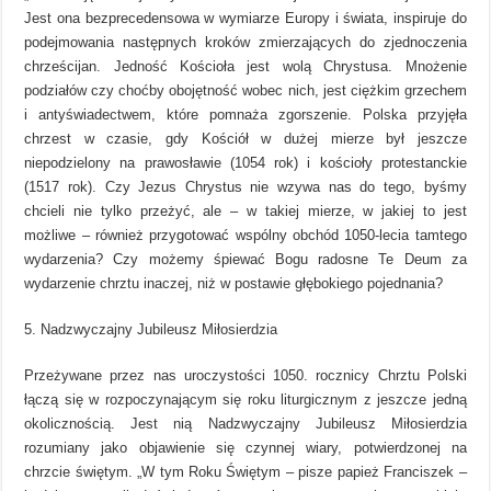
Jest ona bezprecedensowa w wymiarze Europy i świata, inspiruje do
podejmowania następnych kroków zmierzających do zjednoczenia
chrześcijan. Jedność Kościoła jest wolą Chrystusa. Mnożenie
podziałów czy choćby obojętność wobec nich, jest ciężkim grzechem
i antyświadectwem, które pomnaża zgorszenie. Polska przyjęła
chrzest w czasie, gdy Kościół w dużej mierze był jeszcze
niepodzielony na prawosławie (1054 rok) i kościoły protestanckie
(1517 rok). Czy Jezus Chrystus nie wzywa nas do tego, byśmy
chcieli nie tylko przeżyć, ale – w takiej mierze, w jakiej to jest
możliwe – również przygotować wspólny obchód 1050-lecia tamtego
wydarzenia? Czy możemy śpiewać Bogu radosne Te Deum za
wydarzenie chrztu inaczej, niż w postawie głębokiego pojednania?
5. Nadzwyczajny Jubileusz Miłosierdzia
Przeżywane przez nas uroczystości 1050. rocznicy Chrztu Polski
łączą się w rozpoczynającym się roku liturgicznym z jeszcze jedną
okolicznością. Jest nią Nadzwyczajny Jubileusz Miłosierdzia
rozumiany jako objawienie się czynnej wiary, potwierdzonej na
chrzcie świętym. „W tym Roku Świętym – pisze papież Franciszek –