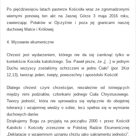
Po pięćdziesięciu latach pasterze Kościoła wraz ze zgromadzonymi
wiernymi ponowią ten akt na Jasnej Górze 3 maja 2016 roku,
zawierzając Polaków w Ojczyźnie i poza jej granicami naszej
duchowej Matce i Królowej.
4. Wyzwanie ekumeniczne
Chrzest jest wydarzeniem, którego nie da się zamknąć tylko w
kontekście Kocioła katolickiego. Św. Paweł pisze, że „[…] w jednym
Duchu wszyscy zostaliśmy ochrzczeni w jedno Ciało” (por. 1Kor
12,13), tworząc jeden, święty, powszechny i apostolski Kościół.
Dlatego chrzest czyni chrześcijan, niezależnie od istniejących
między nimi podziałów, członkami jednego Ciała Chrystusowego.
Tworzy jedność, która nie sprowadza się wyłącznie do obojętnej
tolerancji i wzajemnej wiedzy o sobie, lecz spełnia się w wymianie
duchowych darów.
Dziękujemy Bogu za przyjętą na początku 2000 r. przez Kościół
Katolicki i Kościoły zrzeszone w Polskiej Radzie Ekumenicznej
„Deklarację o wzajemnym uznaniu chrztu jako sakramentu jedności”.