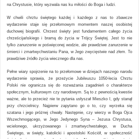
na Chrystusie, który wyzwala nas ku miłości do Boga i ludzi.
W chwili chrztu świętego każdej i każdego z nas to zbawcze
wydarzenie staje się przełomowym momentem naszej osobistej
duchowej biografii. Chrzest święty jest fundamentem całego życia
chrześcijańskiego i bramą do życia w Trójcy Świętej. Jest to nie
tylko zanurzenie w poświęconej wodzie, ale prawdziwe zanurzenie w
śmierci i zmartwychwstaniu Pana, w Jego zwycięstwie nad złem. To
prawdziwe źródło życia wiecznego dla nas.
Pełne wiary spojrzenie na to przełomowe w dziejach naszego narodu
wydarzenie sprawia, że przeżycie Jubileuszu 1050-lecia Chrztu
Polski nie ogranicza się do rozważania zagadnień o charakterze
społecznym, kulturowym czy narodowym. Są to z pewnością kwestie
ważne, ale to przecież nie te pytania usłyszał Mieszko I, gdy stanął
przy chrzcielnicy. Najpierw zapytano go o to, czy wyrzeka się
szatana i jego próżnej chwały. Następnie, czy wierzy w Boga Ojca
Wszechmogącego, w Jego Jedynego Syna – Jezusa Chrystusa,
wcielonego, ukrzyżowanego i zmartwychwstałego, w Ducha
Świętego, w święty, katolicki i apostolski Kościół, w społeczność